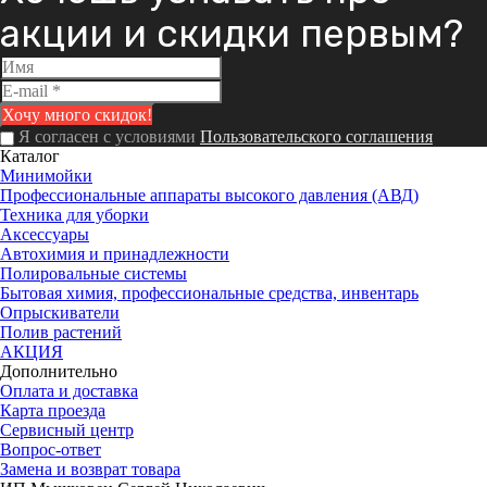
акции и скидки первым?
Я согласен с условиями
Пользовательского соглашения
Каталог
Минимойки
Профессиональные аппараты высокого давления (АВД)
Техника для уборки
Аксессуары
Автохимия и принадлежности
Полировальные системы
Бытовая химия, профессиональные средства, инвентарь
Опрыскиватели
Полив растений
АКЦИЯ
Дополнительно
Оплата и доставка
Карта проезда
Сервисный центр
Вопрос-ответ
Замена и возврат товара