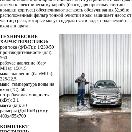
доступ к электрическому коробу (благодаря простому снятию
крышки корпуса) обеспечивают легкость обслуживания.Удобно
расположенный фильтр тонкой очистки воды защищает насос от
частиц грязи, которые могут содержаться в воде, подаваемой на
вход аппарата.
ТЕХНИЧЕСКИЕ
ХАРАКТЕРИСТИКИ:
род тока (ф/В/Гц): 1/230/50
производительность (л/ч):
560
рабочее давление (бар/
МПа): 150/15
макс. давление (бар/МПа):
225/22,5
макс. температура воды на
вход (°С): 60
потребляемая мощность
(кВт): 3,1
масса (кг): 30
размеры (ДхШхВ) (мм):
400х455х700
КОМПЛЕКТ
ПОСТАВКИ: