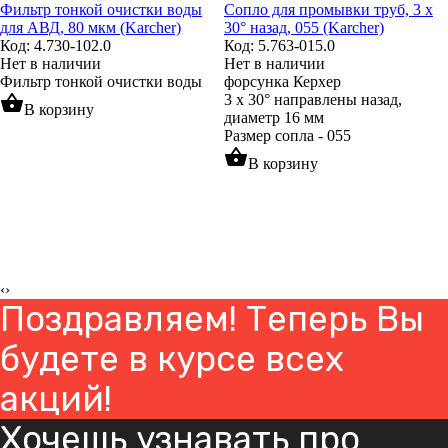
Фильтр тонкой очистки воды
Сопло для промывки труб, 3 x
для АВД, 80 мкм (Karcher)
30° назад, 055 (Karcher)
Код: 4.730-102.0
Код: 5.763-015.0
Нет в наличии
Нет в наличии
Фильтр тонкой очистки воды
форсунка Керхер
shopping_basket
3 x 30° направлены назад,
В корзину
диаметр 16 мм
Размер сопла - 055
shopping_basket
В корзину
‹
›
Поздравляем! Теперь Вы
будете в курсе всех
акций!
Хочешь узнавать про