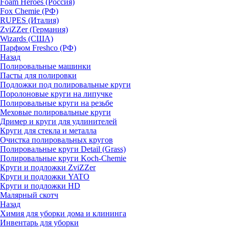
Foam Heroes (Россия)
Fox Chemie (РФ)
RUPES (Италия)
ZviZZer (Германия)
Wizards (США)
Парфюм Freshco (РФ)
Назад
Полировальные машинки
Пасты для полировки
Подложки под полировальные круги
Поролоновые круги на липучке
Полировальные круги на резьбе
Меховые полировальные круги
Дример и круги для удлинителей
Круги для стекла и металла
Очистка полировальных кругов
Полировальные круги Detail (Grass)
Полировальные круги Koch-Chemie
Круги и подложки ZviZZer
Круги и подложки YATO
Круги и подложки HD
Малярный скотч
Назад
Химия для уборки дома и клининга
Инвентарь для уборки