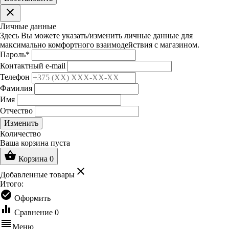
clear
Личные данные
Здесь Вы можете указать/изменить личные данные для
максимально комфортного взаимодействия с магазином.
Пароль
*
Контактный e-mail
Телефон
Фамилия
Имя
Отчество
Изменить
Количество
Ваша корзина пуста
shopping_basket
Корзина
0
clear
Добавленные товары
Итого:
check_circle
Оформить
equalizer
Сравнение
0
reorder
Меню