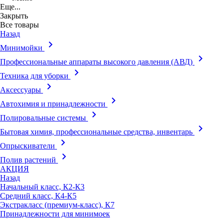
Еще...
Закрыть
Все товары
Назад
keyboard_arrow_right
Минимойки
keyboard_arrow_right
Профессиональные аппараты высокого давления (АВД)
keyboard_arrow_right
Техника для уборки
keyboard_arrow_right
Аксессуары
keyboard_arrow_right
Автохимия и принадлежности
keyboard_arrow_right
Полировальные системы
keyboard_arrow_right
Бытовая химия, профессиональные средства, инвентарь
keyboard_arrow_right
Опрыскиватели
keyboard_arrow_right
Полив растений
АКЦИЯ
Назад
Начальный класс, К2-К3
Средний класс, К4-К5
Экстракласс (премиум-класс), К7
Принадлежности для минимоек