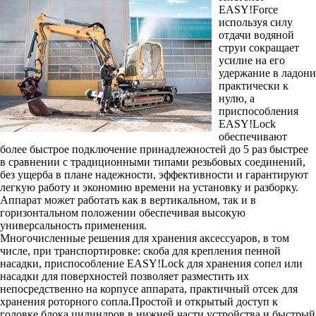
EASY!Force
используя силу
отдачи водяной
струи сокращает
усилие на его
удержание в ладони
практически к
нулю, а
приспособления
EASY!Lock
обеспечивают
более быстрое подключение принадлежностей до 5 раз быстрее
в сравнении с традиционными типами резьбовых соединений,
без ущерба в плане надежности, эффективности и гарантируют
легкую работу и экономию времени на установку и разборку.
Аппарат может работать как в вертикальном, так и в
горизонтальном положении обеспечивая высокую
универсальность применения.
Многочисленные решения для хранения аксессуаров, в том
числе, при транспортировке: скоба для крепления пенной
насадки, приспособление EASY!Lock для хранения сопел или
насадки для поверхностей позволяет разместить их
непосредственно на корпусе аппарата, практичный отсек для
хранения роторного сопла.Простой и открытый доступ к
головке блока цилиндров в нижней части устройства и быстрый