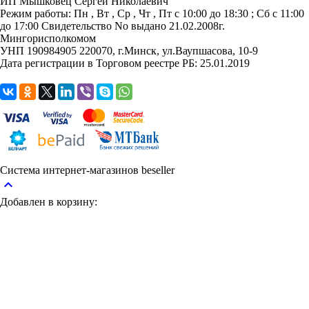
ИП Мышковец Сергей Николаевич
Режим работы:
Пн , Вт , Ср , Чт , Пт c 10:00 до 18:30 ; Сб c 11:00
до 17:00
Свидетельство No выдано 21.02.2008г.
Мингорисполкомом
УНП 190984905
220070, г.Минск, ул.Ваупшасова, 10-9
Дата регистрации в Торговом реестре РБ: 25.01.2019
Система интернет-магазинов beseller
keyboard_arrow_up
Добавлен в корзину: