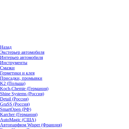
Назад
Экстерьер автомобиля
Интерьер автомобиля
Инструменты
Смазки
Герметики и клея
Присадки, промывки
K2 (Польша)
Koch-Chemie (Германия)
Shine Systems (Россия)
Detail (Россия)
GraSS (Россия)
SmartOpen (РФ)
Karcher (Германия)
AutoMagic (США)
Автопарфюм Wisper (Франция)