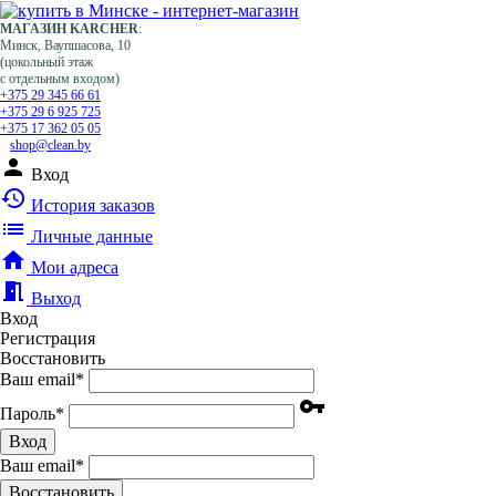
МАГАЗИН KARCHER
:
Минск, Ваупшасова, 10
(цокольный этаж
с отдельным входом)
+375 29 345 66 61
+375 29 6 925 725
+375 17 362 05 05
shop@clean.by
person
Вход
history
История заказов
list
Личные данные
home
Мои адреса
meeting_room
Выход
Вход
Регистрация
Восстановить
Ваш email
*
vpn_key
Пароль
*
Вход
Ваш email
*
Воcстановить