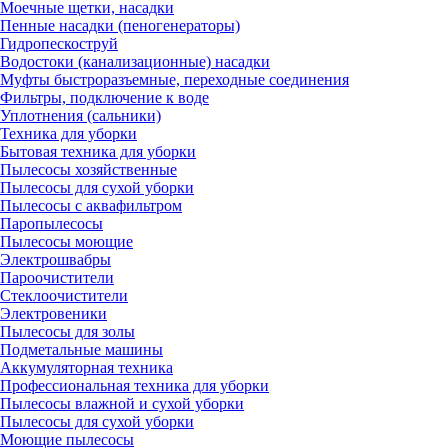
Моечные щетки, насадки
Пенные насадки (пеногенераторы)
Гидропескоструй
Водостоки (канализационные) насадки
Муфты быстроразъемные, переходные соединения
Фильтры, подключение к воде
Уплотнения (сальники)
Техника для уборки
Бытовая техника для уборки
Пылесосы хозяйственные
Пылесосы для сухой уборки
Пылесосы с аквафильтром
Паропылесосы
Пылесосы моющие
Электрошвабры
Пароочистители
Стеклоочистители
Электровеники
Пылесосы для золы
Подметальные машины
Аккумуляторная техника
Профессиональная техника для уборки
Пылесосы влажной и сухой уборки
Пылесосы для сухой уборки
Моющие пылесосы