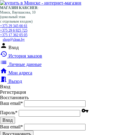
МАГАЗИН KARCHER
:
Минск, Ваупшасова, 10
(цокольный этаж
с отдельным входом)
+375 29 345 66 61
+375 29 6 925 725
+375 17 362 05 05
shop@clean.by
person
Вход
history
История заказов
list
Личные данные
home
Мои адреса
meeting_room
Выход
Вход
Регистрация
Восстановить
Ваш email
*
vpn_key
Пароль
*
Вход
Ваш email
*
Воcстановить