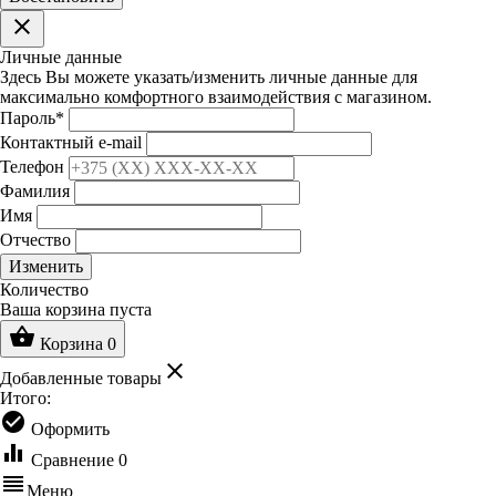
clear
Личные данные
Здесь Вы можете указать/изменить личные данные для
максимально комфортного взаимодействия с магазином.
Пароль
*
Контактный e-mail
Телефон
Фамилия
Имя
Отчество
Изменить
Количество
Ваша корзина пуста
shopping_basket
Корзина
0
clear
Добавленные товары
Итого:
check_circle
Оформить
equalizer
Сравнение
0
reorder
Меню