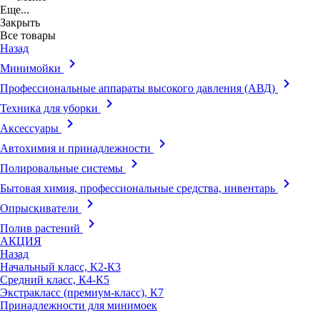
Еще...
Закрыть
Все товары
Назад
keyboard_arrow_right
Минимойки
keyboard_arrow_right
Профессиональные аппараты высокого давления (АВД)
keyboard_arrow_right
Техника для уборки
keyboard_arrow_right
Аксессуары
keyboard_arrow_right
Автохимия и принадлежности
keyboard_arrow_right
Полировальные системы
keyboard_arrow_right
Бытовая химия, профессиональные средства, инвентарь
keyboard_arrow_right
Опрыскиватели
keyboard_arrow_right
Полив растений
АКЦИЯ
Назад
Начальный класс, К2-К3
Средний класс, К4-К5
Экстракласс (премиум-класс), К7
Принадлежности для минимоек