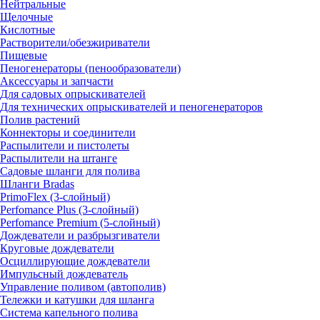
Нейтральные
Щелочные
Кислотные
Растворители/обезжириватели
Пищевые
Пеногенераторы (пенообразователи)
Аксессуары и запчасти
Для садовых опрыскивателей
Для технических опрыскивателей и пеногенераторов
Полив растений
Коннекторы и соединители
Распылители и пистолеты
Распылители на штанге
Садовые шланги для полива
Шланги Bradas
PrimoFlex (3-слойный)
Perfomance Plus (3-слойный)
Perfomance Premium (5-слойный)
Дождеватели и разбрызгиватели
Круговые дождеватели
Осциллирующие дождеватели
Импульсный дождеватель
Управление поливом (автополив)
Тележки и катушки для шланга
Система капельного полива