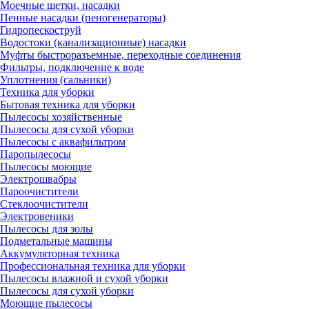
Моечные щетки, насадки
Пенные насадки (пеногенераторы)
Гидропескоструй
Водостоки (канализационные) насадки
Муфты быстроразъемные, переходные соединения
Фильтры, подключение к воде
Уплотнения (сальники)
Техника для уборки
Бытовая техника для уборки
Пылесосы хозяйственные
Пылесосы для сухой уборки
Пылесосы с аквафильтром
Паропылесосы
Пылесосы моющие
Электрошвабры
Пароочистители
Стеклоочистители
Электровеники
Пылесосы для золы
Подметальные машины
Аккумуляторная техника
Профессиональная техника для уборки
Пылесосы влажной и сухой уборки
Пылесосы для сухой уборки
Моющие пылесосы