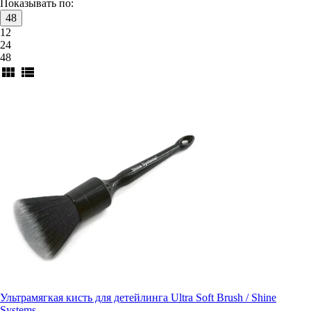
Показывать по:
48
12
24
48
view_module
view_list
Ультрамягкая кисть для детейлинга Ultra Soft Brush / Shine
Systems