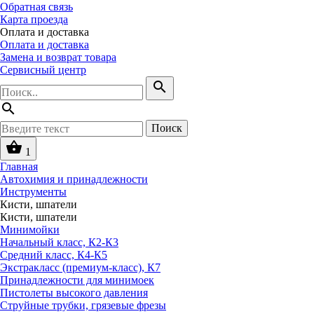
Обратная связь
Карта проезда
Оплата и доставка
Оплата и доставка
Замена и возврат товара
Сервисный центр
search
search
Поиск
shopping_basket
1
Главная
Автохимия и принадлежности
Инструменты
Кисти, шпатели
Кисти, шпатели
Минимойки
Начальный класс, К2-К3
Средний класс, К4-К5
Экстракласс (премиум-класс), К7
Принадлежности для минимоек
Пистолеты высокого давления
Струйные трубки, грязевые фрезы