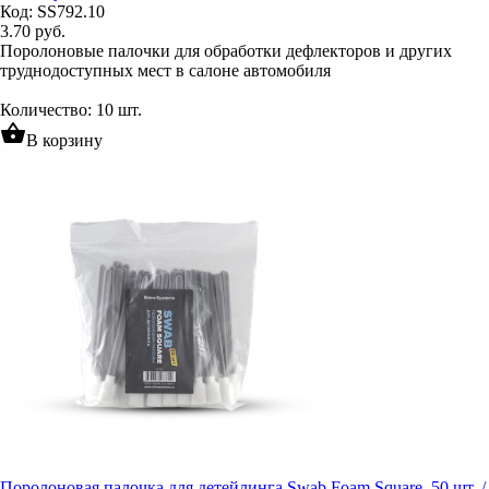
Код: SS792.10
3.70
руб.
Поролоновые палочки для обработки дефлекторов и других
труднодоступных мест в салоне автомобиля
Количество: 10 шт.
shopping_basket
В корзину
Поролоновая палочка для детейлинга Swab Foam Square, 50 шт. /