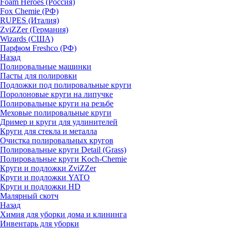
Foam Heroes (Россия)
Fox Chemie (РФ)
RUPES (Италия)
ZviZZer (Германия)
Wizards (США)
Парфюм Freshco (РФ)
Назад
Полировальные машинки
Пасты для полировки
Подложки под полировальные круги
Поролоновые круги на липучке
Полировальные круги на резьбе
Меховые полировальные круги
Дример и круги для удлинителей
Круги для стекла и металла
Очистка полировальных кругов
Полировальные круги Detail (Grass)
Полировальные круги Koch-Chemie
Круги и подложки ZviZZer
Круги и подложки YATO
Круги и подложки HD
Малярный скотч
Назад
Химия для уборки дома и клининга
Инвентарь для уборки