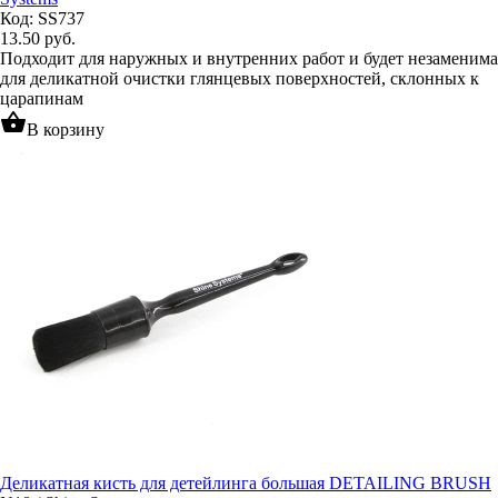
Код: SS737
13.50
руб.
Подходит для наружных и внутренних работ и будет незаменима
для деликатной очистки глянцевых поверхностей, склонных к
царапинам
shopping_basket
В корзину
Деликатная кисть для детейлинга большая DETAILING BRUSH