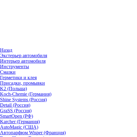
Назад
Экстерьер автомобиля
Интерьер автомобиля
Инструменты
Смазки
Герметики и клея
Присадки, промывки
K2 (Польша)
Koch-Chemie (Германия)
Shine Systems (Россия)
Detail (Россия)
GraSS (Россия)
SmartOpen (РФ)
Karcher (Германия)
AutoMagic (США)
Автопарфюм Wisper (Франция)