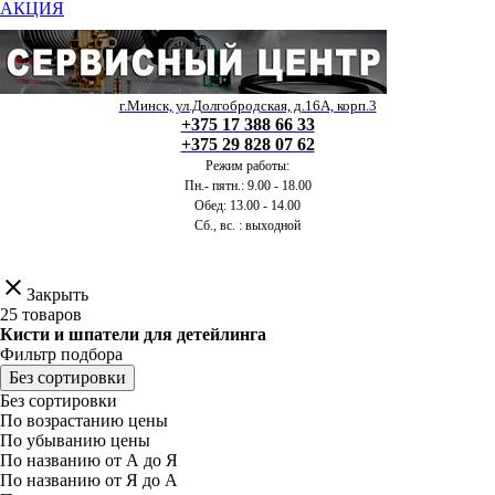
АКЦИЯ
г.Минск, ул.Долгобродская, д.16А, корп.3
+375 17 388 66 33
+375 29 828 07 62
Режим работы:
Пн.- пятн.: 9.00 - 18.00
Обед: 13.00 - 14.00
Сб., вс. : выходной
clear
Закрыть
25 товаров
Кисти и шпатели для детейлинга
Фильтр подбора
Без сортировки
Без сортировки
По возрастанию цены
По убыванию цены
По названию от А до Я
По названию от Я до А