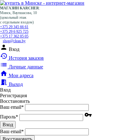
МАГАЗИН KARCHER
:
Минск, Ваупшасова, 10
(цокольный этаж
с отдельным входом)
+375 29 345 66 61
+375 29 6 925 725
+375 17 362 05 05
shop@clean.by
person
Вход
history
История заказов
list
Личные данные
home
Мои адреса
meeting_room
Выход
Вход
Регистрация
Восстановить
Ваш email
*
vpn_key
Пароль
*
Вход
Ваш email
*
Воcстановить