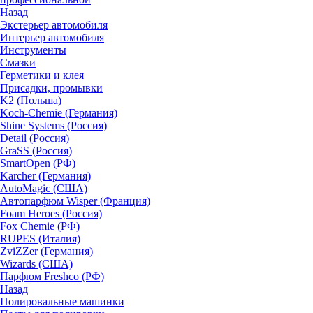
Назад
Экстерьер автомобиля
Интерьер автомобиля
Инструменты
Смазки
Герметики и клея
Присадки, промывки
K2 (Польша)
Koch-Chemie (Германия)
Shine Systems (Россия)
Detail (Россия)
GraSS (Россия)
SmartOpen (РФ)
Karcher (Германия)
AutoMagic (США)
Автопарфюм Wisper (Франция)
Foam Heroes (Россия)
Fox Chemie (РФ)
RUPES (Италия)
ZviZZer (Германия)
Wizards (США)
Парфюм Freshco (РФ)
Назад
Полировальные машинки