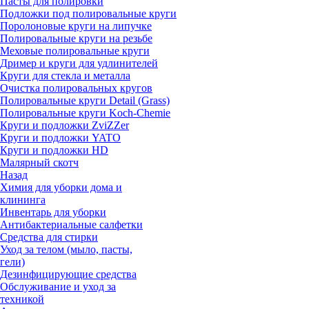
Пасты для полировки
Подложки под полировальные круги
Поролоновые круги на липучке
Полировальные круги на резьбе
Меховые полировальные круги
Дример и круги для удлинителей
Круги для стекла и металла
Очистка полировальных кругов
Полировальные круги Detail (Grass)
Полировальные круги Koch-Chemie
Круги и подложки ZviZZer
Круги и подложки YATO
Круги и подложки HD
Малярный скотч
Назад
Химия для уборки дома и
клининга
Инвентарь для уборки
Антибактериальные салфетки
Средства для стирки
Уход за телом (мыло, пасты,
гели)
Дезинфицирующие средства
Обслуживание и уход за
техникой