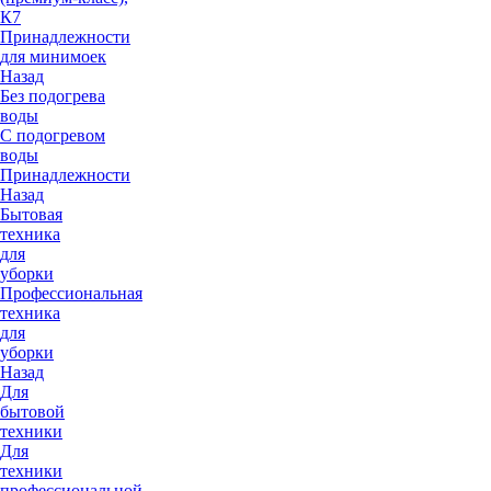
К7
Принадлежности
для минимоек
Назад
Без подогрева
воды
С подогревом
воды
Принадлежности
Назад
Бытовая
техника
для
уборки
Профессиональная
техника
для
уборки
Назад
Для
бытовой
техники
Для
техники
профессиональной