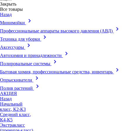
Закрыть
Все товары
Назад
keyboard_arrow_right
Минимойки
keyboard_arrow_right
Профессиональные аппараты высокого давления (АВД)
keyboard_arrow_right
Техника для уборки
keyboard_arrow_right
Аксессуары
keyboard_arrow_right
Автохимия и принадлежности
keyboard_arrow_right
Полировальные системы
keyboard_arrow_right
Бытовая химия, профессиональные средства, инвентарь
keyboard_arrow_right
Опрыскиватели
keyboard_arrow_right
Полив растений
АКЦИЯ
Назад
Начальный
класс, К2-К3
Средний класс,
К4-К5
Экстракласс
(премиум-класс),