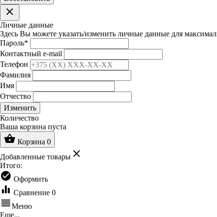
clear
Личные данные
Здесь Вы можете указать/изменить личные данные для максимал
Пароль
*
Контактный e-mail
Телефон
Фамилия
Имя
Отчество
Изменить
Количество
Ваша корзина пуста
shopping_basket
Корзина
0
clear
Добавленные товары
Итого:
check_circle
Оформить
equalizer
Сравнение
0
reorder
Меню
Еще...