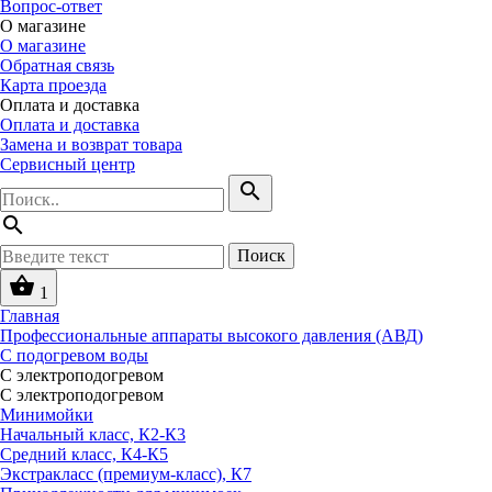
Вопрос-ответ
О магазине
О магазине
Обратная связь
Карта проезда
Оплата и доставка
Оплата и доставка
Замена и возврат товара
Сервисный центр
search
search
Поиск
shopping_basket
1
Главная
Профессиональные аппараты высокого давления (АВД)
С подогревом воды
С электроподогревом
С электроподогревом
Минимойки
Начальный класс, К2-К3
Средний класс, К4-К5
Экстракласс (премиум-класс), К7