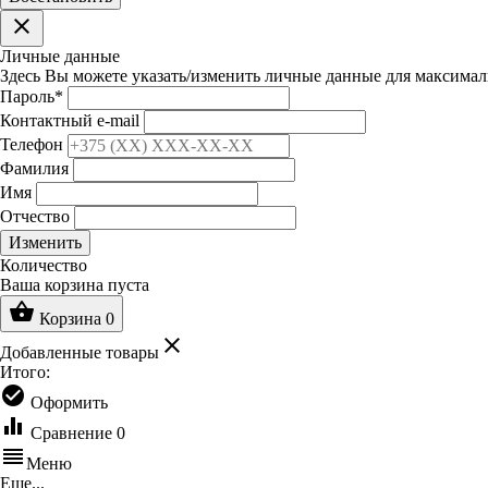
clear
Личные данные
Здесь Вы можете указать/изменить личные данные для максимал
Пароль
*
Контактный e-mail
Телефон
Фамилия
Имя
Отчество
Изменить
Количество
Ваша корзина пуста
shopping_basket
Корзина
0
clear
Добавленные товары
Итого:
check_circle
Оформить
equalizer
Сравнение
0
reorder
Меню
Еще...