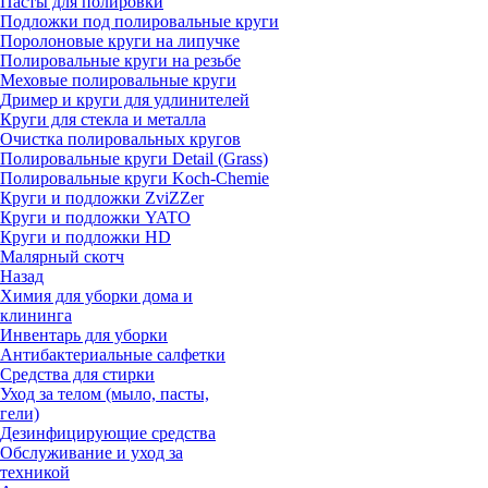
Пасты для полировки
Подложки под полировальные круги
Поролоновые круги на липучке
Полировальные круги на резьбе
Меховые полировальные круги
Дример и круги для удлинителей
Круги для стекла и металла
Очистка полировальных кругов
Полировальные круги Detail (Grass)
Полировальные круги Koch-Chemie
Круги и подложки ZviZZer
Круги и подложки YATO
Круги и подложки HD
Малярный скотч
Назад
Химия для уборки дома и
клининга
Инвентарь для уборки
Антибактериальные салфетки
Средства для стирки
Уход за телом (мыло, пасты,
гели)
Дезинфицирующие средства
Обслуживание и уход за
техникой