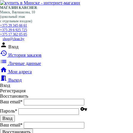
МАГАЗИН KARCHER
:
Минск, Ваупшасова, 10
(цокольный этаж
с отдельным входом)
+375 29 345 66 61
+375 29 6 925 725
+375 17 362 05 05
shop@clean.by
person
Вход
history
История заказов
list
Личные данные
home
Мои адреса
meeting_room
Выход
Вход
Регистрация
Восстановить
Ваш email
*
vpn_key
Пароль
*
Вход
Ваш email
*
Воcстановить