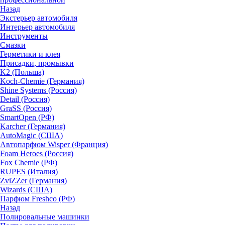
Назад
Экстерьер автомобиля
Интерьер автомобиля
Инструменты
Смазки
Герметики и клея
Присадки, промывки
K2 (Польша)
Koch-Chemie (Германия)
Shine Systems (Россия)
Detail (Россия)
GraSS (Россия)
SmartOpen (РФ)
Karcher (Германия)
AutoMagic (США)
Автопарфюм Wisper (Франция)
Foam Heroes (Россия)
Fox Chemie (РФ)
RUPES (Италия)
ZviZZer (Германия)
Wizards (США)
Парфюм Freshco (РФ)
Назад
Полировальные машинки