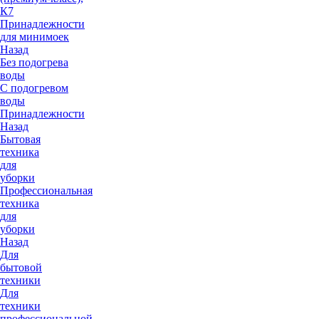
К7
Принадлежности
для минимоек
Назад
Без подогрева
воды
С подогревом
воды
Принадлежности
Назад
Бытовая
техника
для
уборки
Профессиональная
техника
для
уборки
Назад
Для
бытовой
техники
Для
техники
профессиональной