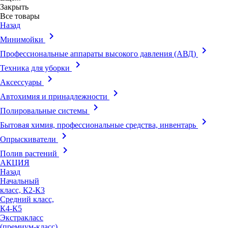
Закрыть
Все товары
Назад
keyboard_arrow_right
Минимойки
keyboard_arrow_right
Профессиональные аппараты высокого давления (АВД)
keyboard_arrow_right
Техника для уборки
keyboard_arrow_right
Аксессуары
keyboard_arrow_right
Автохимия и принадлежности
keyboard_arrow_right
Полировальные системы
keyboard_arrow_right
Бытовая химия, профессиональные средства, инвентарь
keyboard_arrow_right
Опрыскиватели
keyboard_arrow_right
Полив растений
АКЦИЯ
Назад
Начальный
класс, К2-К3
Средний класс,
К4-К5
Экстракласс
(премиум-класс),