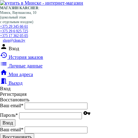
МАГАЗИН KARCHER
:
Минск, Ваупшасова, 10
(цокольный этаж
с отдельным входом)
+375 29 345 66 61
+375 29 6 925 725
+375 17 362 05 05
shop@clean.by
person
Вход
history
История заказов
list
Личные данные
home
Мои адреса
meeting_room
Выход
Вход
Регистрация
Восстановить
Ваш email
*
vpn_key
Пароль
*
Вход
Ваш email
*
Воcстановить