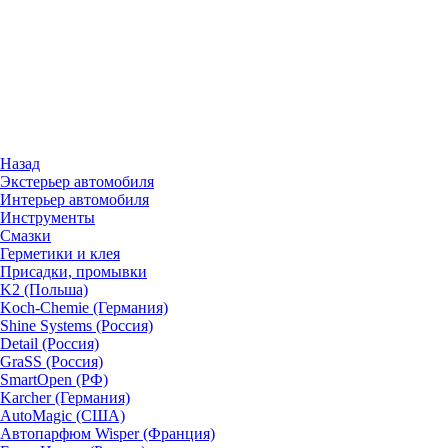
Назад
Экстерьер автомобиля
Интерьер автомобиля
Инструменты
Смазки
Герметики и клея
Присадки, промывки
K2 (Польша)
Koch-Chemie (Германия)
Shine Systems (Россия)
Detail (Россия)
GraSS (Россия)
SmartOpen (РФ)
Karcher (Германия)
AutoMagic (США)
Автопарфюм Wisper (Франция)