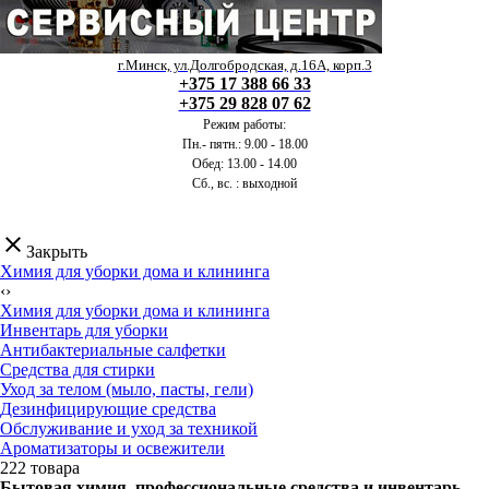
г.Минск, ул.Долгобродская, д.16А, корп.3
+375 17 388 66 33
+375 29 828 07 62
Режим работы:
Пн.- пятн.: 9.00 - 18.00
Обед: 13.00 - 14.00
Сб., вс. : выходной
clear
Закрыть
Химия для уборки дома и клининга
‹
›
Химия для уборки дома и клининга
Инвентарь для уборки
Антибактериальные салфетки
Средства для стирки
Уход за телом (мыло, пасты, гели)
Дезинфицирующие средства
Обслуживание и уход за техникой
Ароматизаторы и освежители
222 товара
Бытовая химия, профессиональные средства и инвентарь