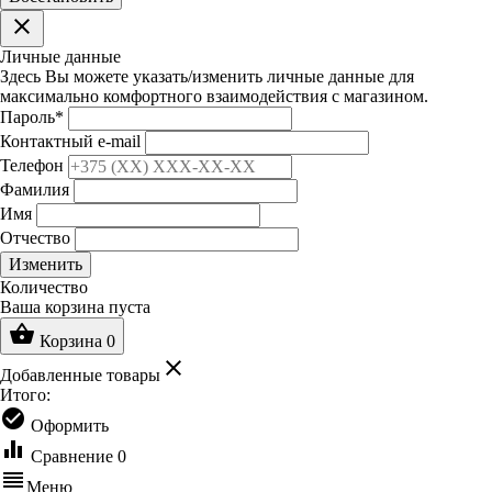
clear
Личные данные
Здесь Вы можете указать/изменить личные данные для
максимально комфортного взаимодействия с магазином.
Пароль
*
Контактный e-mail
Телефон
Фамилия
Имя
Отчество
Изменить
Количество
Ваша корзина пуста
shopping_basket
Корзина
0
clear
Добавленные товары
Итого:
check_circle
Оформить
equalizer
Сравнение
0
reorder
Меню