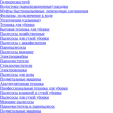
Гидропескоструй
Водостоки (канализационные) насадки
Муфты быстроразъемные, переходные соединения
Фильтры, подключение к воде
Уплотнения (сальники)
Техника для уборки
Бытовая техника для уборки
Пылесосы хозяйственные
Пылесосы для сухой уборки
Пылесосы с аквафильтром
Паропылесосы
Пылесосы моющие
Электрошвабры
Пароочистители
Стеклоочистители
Электровеники
Пылесосы для золы
Подметальные машины
Аккумуляторная техника
Профессиональная техника для уборки
Пылесосы влажной и сухой уборки
Пылесосы для сухой уборки
Моющие пылесосы
Пароочиститель и паропылесос
Подметальные машины