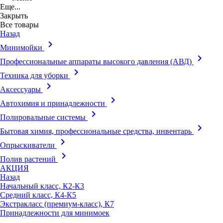
Еще...
Закрыть
Все товары
Назад
keyboard_arrow_right
Минимойки
keyboard_arrow_right
Профессиональные аппараты высокого давления (АВД)
keyboard_arrow_right
Техника для уборки
keyboard_arrow_right
Аксессуары
keyboard_arrow_right
Автохимия и принадлежности
keyboard_arrow_right
Полировальные системы
keyboard_arrow_right
Бытовая химия, профессиональные средства, инвентарь
keyboard_arrow_right
Опрыскиватели
keyboard_arrow_right
Полив растений
АКЦИЯ
Назад
Начальный класс, К2-К3
Средний класс, К4-К5
Экстракласс (премиум-класс), К7
Принадлежности для минимоек