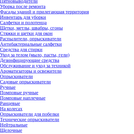
Пятновыводители
Уборка после ремонта
Фасады зданий и прилегающая территория
Инвентарь для уборки
Салфетки и полотенца
Щетки, метлы, швабры, сгоны
Стяжки и щетки для окон
Распылители, опрыскиватели
Антибактериальные салфетки
Средства для стирки
Уход за телом (мыло, пасты, гели)
Дезинфицирующие средства
Обслуживание и уход за техникой
Ароматизаторы и освежители
Опрыскиватели
Садовые опрыскиватели
Ручные
Помповые ручные
Помповые наплечные
Ранцевые
На колесах
Опрыскиватели для побелки
Технические опрыскиватели
Нейтральные
Щелочные