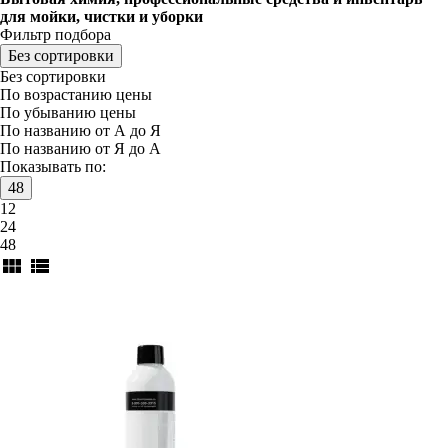
для мойки, чистки и уборки
Фильтр подбора
Без сортировки
Без сортировки
По возрастанию цены
По убыванию цены
По названию от А до Я
По названию от Я до А
Показывать по:
48
12
24
48
view_module
view_list