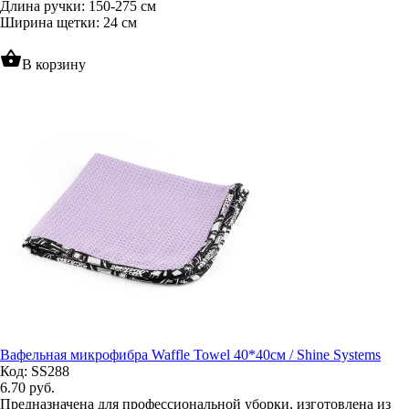
Длина ручки: 150-275 см
Ширина щетки: 24 см
shopping_basket
В корзину
Вафельная микрофибра Waffle Towel 40*40см / Shine Systems
Код: SS288
6.70
руб.
Предназначена для профессиональной уборки, изготовлена из