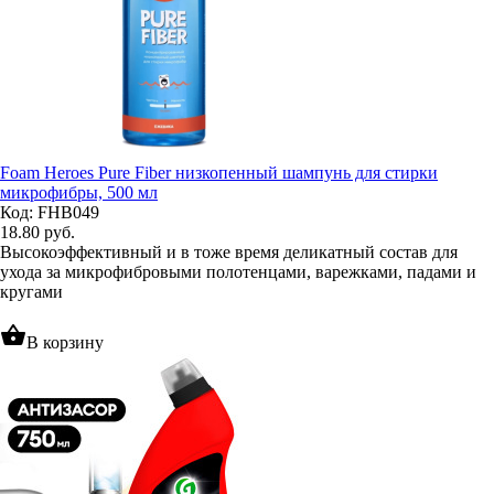
Foam Heroes Pure Fiber низкопенный шампунь для стирки
микрофибры, 500 мл
Код: FHB049
18.80
руб.
Высокоэффективный и в тоже время деликатный состав для
ухода за микрофибровыми полотенцами, варежками, падами и
кругами
shopping_basket
В корзину