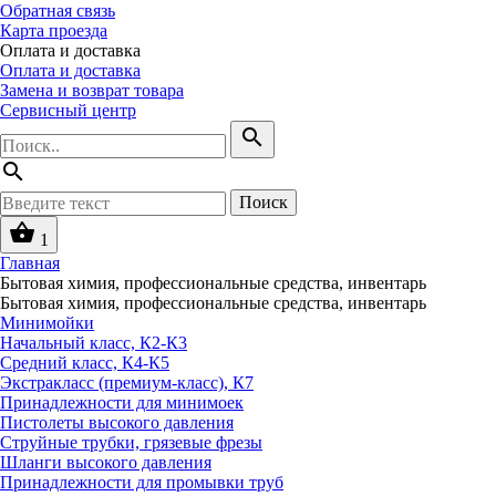
Обратная связь
Карта проезда
Оплата и доставка
Оплата и доставка
Замена и возврат товара
Сервисный центр
search
search
Поиск
shopping_basket
1
Главная
Бытовая химия, профессиональные средства, инвентарь
Бытовая химия, профессиональные средства, инвентарь
Минимойки
Начальный класс, К2-К3
Средний класс, К4-К5
Экстракласс (премиум-класс), К7
Принадлежности для минимоек
Пистолеты высокого давления
Струйные трубки, грязевые фрезы
Шланги высокого давления
Принадлежности для промывки труб