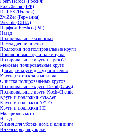
Foam Heroes (Россия)
Fox Chemie (РФ)
RUPES (Италия)
ZviZZer (Германия)
Wizards (США)
Парфюм Freshco (РФ)
Назад
Полировальные машинки
Пасты для полировки
Подложки под полировальные круги
Поролоновые круги на липучке
Полировальные круги на резьбе
Меховые полировальные круги
Дример и круги для удлинителей
Круги для стекла и металла
Очистка полировальных кругов
Полировальные круги Detail (Grass)
Полировальные круги Koch-Chemie
Круги и подложки ZviZZer
Круги и подложки YATO
Круги и подложки HD
Малярный скотч
Назад
Химия для уборки дома и клининга
Инвентарь для уборки