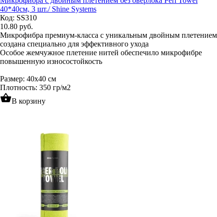
Микрофибра с двойным плетением без оверлока Perl Towel
40*40см, 3 шт./ Shine Systems
Код: SS310
10.80
руб.
Микрофибра премиум-класса с уникальным двойным плетением
создана специально для эффективного ухода
Особое жемчужное плетение нитей обеспечило микрофибре
повышенную износостойкость
Размер: 40x40 см
Плотность: 350 гр/м
2
shopping_basket
В корзину