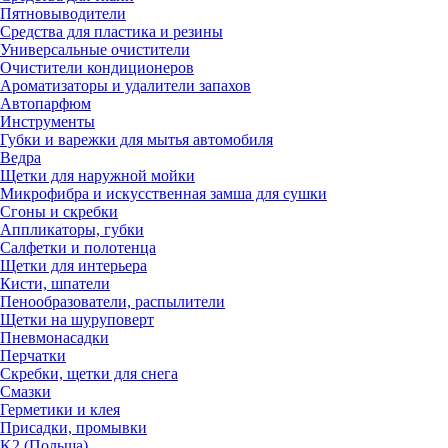
Пятновыводители
Средства для пластика и резины
Универсальные очистители
Очистители кондиционеров
Ароматизаторы и удалители запахов
Автопарфюм
Инструменты
Губки и варежки для мытья автомобиля
Ведра
Щетки для наружной мойки
Микрофибра и искусственная замша для сушки
Сгоны и скребки
Аппликаторы, губки
Салфетки и полотенца
Щетки для интерьера
Кисти, шпатели
Пенообразователи, распылители
Щетки на шуруповерт
Пневмонасадки
Перчатки
Скребки, щетки для снега
Смазки
Герметики и клея
Присадки, промывки
K2 (Польша)