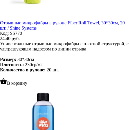
Отрывные микрофибры в рулоне Fiber Roll Towel, 30*30см, 20
шт. / Shine Systems
Код: SS770
24.40
руб.
Универсальные отрывные микрофибры с плотной структурой, с
ультразвуковым надрезом по линии отрыва
Размер:
30*30см
Плотность:
230гр/м2
Количество в рулоне:
20 шт.
shopping_basket
В корзину