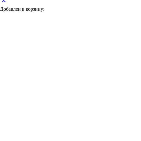
keyboard_arrow_up
Добавлен в корзину: