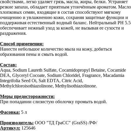
свойствами, легко удаляет грязь, масла, жиры, белки. Устраняет
резкие запахи, обладает приятным утончённым ароматом. Масло
хлопковых семян, входящие в состав способствуют мягкому
очищению и увлажнению кожи, сохраняя защитные функции и
поддерживая естественный водный баланс. Нейтральный РН 5.5
обеспечивает нежный уход за кожей, не вызывая ее сухости и
раздражения.
Способ применения:
Нанести небольшое количество мыла на кожу, добиться
образования пены и смыть водой.
Состав:
Aqua, Sodium Laureth Sulfate, Cocamidopropyl Betaine, Cocamide
DEA, Glyceryl Cocoate, Sodium Chloridel, Fragrance, Macadamia
Integrifolia Seed Oi, Salt EDTA, Citric Acid,
Methylchloroisothiazolinone, Methylisothiazolinone.
Меры предосторожности:
При попадании слизистую оболочку промыть водой.
Фасовка:
5 л
Производитель:
ООО "ТД ГраСС" (GraSS) /РФ/
Артикул:
125646