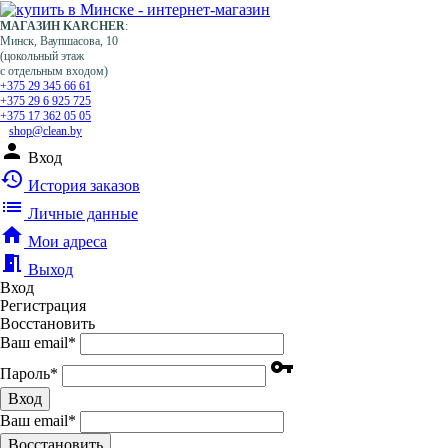
МАГАЗИН KARCHER
:
Минск, Ваупшасова, 10
(цокольный этаж
с отдельным входом)
+375 29 345 66 61
+375 29 6 925 725
+375 17 362 05 05
shop@clean.by
person
Вход
history
История заказов
list
Личные данные
home
Мои адреса
meeting_room
Выход
Вход
Регистрация
Восстановить
Ваш email
*
vpn_key
Пароль
*
Вход
Ваш email
*
Воcстановить