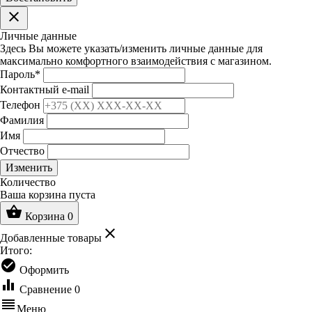
clear
Личные данные
Здесь Вы можете указать/изменить личные данные для
максимально комфортного взаимодействия с магазином.
Пароль
*
Контактный e-mail
Телефон
Фамилия
Имя
Отчество
Изменить
Количество
Ваша корзина пуста
shopping_basket
Корзина
0
clear
Добавленные товары
Итого:
check_circle
Оформить
equalizer
Сравнение
0
reorder
Меню