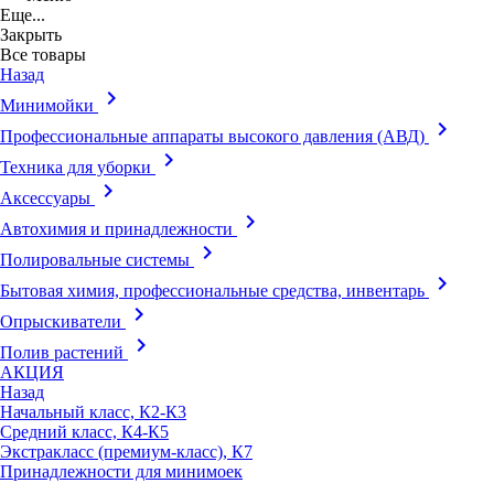
Еще...
Закрыть
Все товары
Назад
keyboard_arrow_right
Минимойки
keyboard_arrow_right
Профессиональные аппараты высокого давления (АВД)
keyboard_arrow_right
Техника для уборки
keyboard_arrow_right
Аксессуары
keyboard_arrow_right
Автохимия и принадлежности
keyboard_arrow_right
Полировальные системы
keyboard_arrow_right
Бытовая химия, профессиональные средства, инвентарь
keyboard_arrow_right
Опрыскиватели
keyboard_arrow_right
Полив растений
АКЦИЯ
Назад
Начальный класс, К2-К3
Средний класс, К4-К5
Экстракласс (премиум-класс), К7
Принадлежности для минимоек