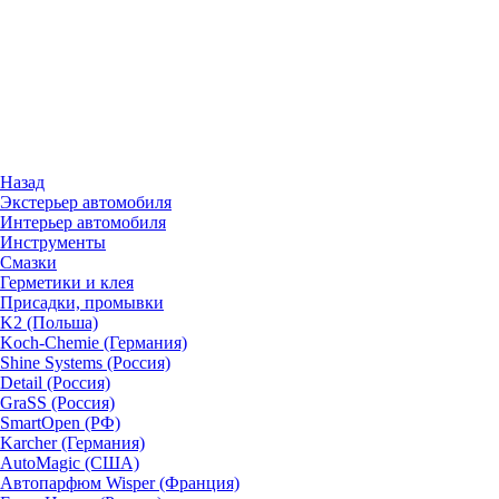
Назад
Экстерьер автомобиля
Интерьер автомобиля
Инструменты
Смазки
Герметики и клея
Присадки, промывки
K2 (Польша)
Koch-Chemie (Германия)
Shine Systems (Россия)
Detail (Россия)
GraSS (Россия)
SmartOpen (РФ)
Karcher (Германия)
AutoMagic (США)
Автопарфюм Wisper (Франция)