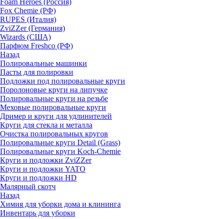
Foam Heroes (Россия)
Fox Chemie (РФ)
RUPES (Италия)
ZviZZer (Германия)
Wizards (США)
Парфюм Freshco (РФ)
Назад
Полировальные машинки
Пасты для полировки
Подложки под полировальные круги
Поролоновые круги на липучке
Полировальные круги на резьбе
Меховые полировальные круги
Дример и круги для удлинителей
Круги для стекла и металла
Очистка полировальных кругов
Полировальные круги Detail (Grass)
Полировальные круги Koch-Chemie
Круги и подложки ZviZZer
Круги и подложки YATO
Круги и подложки HD
Малярный скотч
Назад
Химия для уборки дома и клининга
Инвентарь для уборки