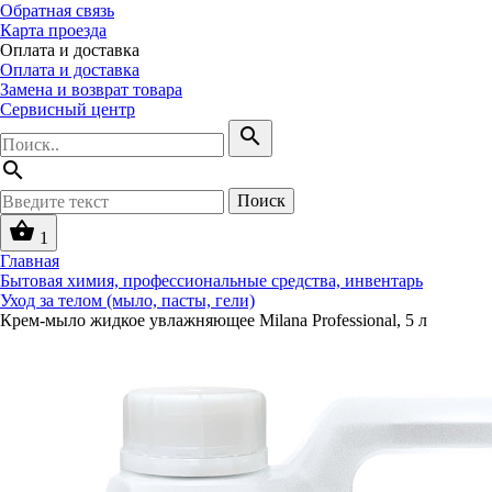
Обратная связь
Карта проезда
Оплата и доставка
Оплата и доставка
Замена и возврат товара
Сервисный центр
search
search
Поиск
shopping_basket
1
Главная
Бытовая химия, профессиональные средства, инвентарь
Уход за телом (мыло, пасты, гели)
Крем-мыло жидкое увлажняющее Milana Professional, 5 л