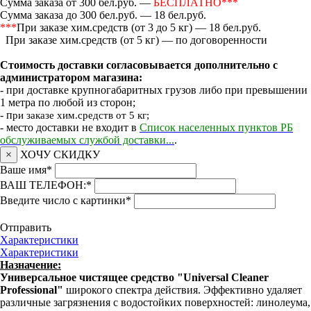
Сумма заказа от 300 бел.руб. —
БЕСПЛАТНО***
Сумма заказа до 300 бел.руб. — 18 бел.руб.
***
При заказе хим.средств (от 3 до 5 кг) — 18 бел.руб.
При заказе хим.средств (от 5 кг) — по договоренности
Стоимость доставки согласовывается дополнительно с
администратором магазина:
- при доставке крупногабаритных грузов либо при превышении
1 метра по любой из сторон;
- п
ри заказе хим.средств от 5 кг;
- место доставки не входит в
Список населенных пунктов РБ
обслуживаемых службой доставки...
.
×
ХОЧУ СКИДКУ
Ваше имя
*
ВАШ ТЕЛЕФОН:
*
Введите число с картинки
*
Отправить
Характеристики
Характеристики
Назначение:
Универсальное чистящее средство "Universal Cleaner
Professional"
широкого спектра действия. Эффективно удаляет
различные загрязнения с водостойких поверхностей: линолеума,