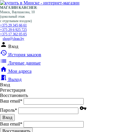
МАГАЗИН KARCHER
:
Минск, Ваупшасова, 10
(цокольный этаж
с отдельным входом)
+375 29 345 66 61
+375 29 6 925 725
+375 17 362 05 05
shop@clean.by
person
Вход
history
История заказов
list
Личные данные
home
Мои адреса
meeting_room
Выход
Вход
Регистрация
Восстановить
Ваш email
*
vpn_key
Пароль
*
Вход
Ваш email
*
Воcстановить