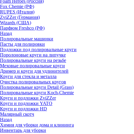
Foam Heroes (Россия)
Fox Chemie (РФ)
RUPES (Италия)
ZviZZer (Германия)
Wizards (США)
Парфюм Freshco (РФ)
Назад
Полировальные машинки
Пасты для полировки
Подложки под полировальные круги
Поролоновые круги на липучке
Полировальные круги на резьбе
Меховые полировальные круги
Дример и круги для удлинителей
Круги для стекла и металла
Очистка полировальных кругов
Полировальные круги Detail (Grass)
Полировальные круги Koch-Chemie
Круги и подложки ZviZZer
Круги и подложки YATO
Круги и подложки HD
Малярный скотч
Назад
Химия для уборки дома и клининга
Инвентарь для уборки