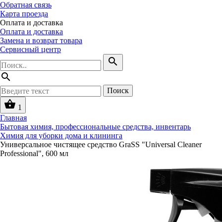
Обратная связь
Карта проезда
Оплата и доставка
Оплата и доставка
Замена и возврат товара
Сервисный центр
search
search
Поиск
shopping_basket
1
Главная
Бытовая химия, профессиональные средства, инвентарь
Химия для уборки дома и клининга
Универсальное чистящее средство GraSS "Universal Cleaner
Professional", 600 мл