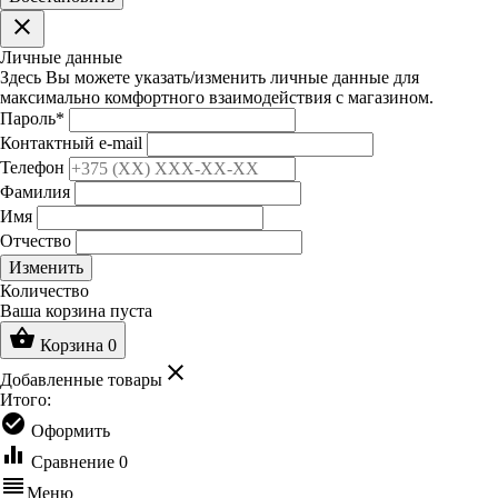
clear
Личные данные
Здесь Вы можете указать/изменить личные данные для
максимально комфортного взаимодействия с магазином.
Пароль
*
Контактный e-mail
Телефон
Фамилия
Имя
Отчество
Изменить
Количество
Ваша корзина пуста
shopping_basket
Корзина
0
clear
Добавленные товары
Итого:
check_circle
Оформить
equalizer
Сравнение
0
reorder
Меню