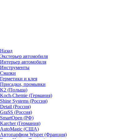
Назад
Экстерьер автомобиля
Интерьер автомобиля
Инструменты
Смазки
Герметики и клея
Присадки, промывки
K2 (Польша)
Koch-Chemie (Германия)
Shine Systems (Россия)
Detail (Россия)
GraSS (Россия)
SmartOpen (РФ)
Karcher (Германия)
AutoMagic (США)
Автопарфюм Wisper (Франция)