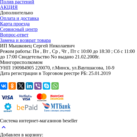
Полив растений
АКЦИЯ
Дополнительно
Оплата и доставка
Карта проезда
Сервисный центр
Вопрос-ответ
Замена и возврат товара
ИП Мышковец Сергей Николаевич
Режим работы:
Пн , Вт , Ср , Чт , Пт c 10:00 до 18:30 ; Сб c 11:00
до 17:00
Свидетельство No выдано 21.02.2008г.
Мингорисполкомом
УНП 190984905
220070, г.Минск, ул.Ваупшасова, 10-9
Дата регистрации в Торговом реестре РБ: 25.01.2019
Система интернет-магазинов beseller
keyboard_arrow_up
Добавлен в корзину: