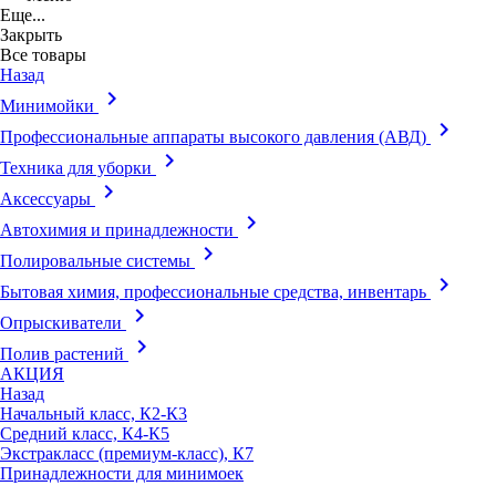
Еще...
Закрыть
Все товары
Назад
keyboard_arrow_right
Минимойки
keyboard_arrow_right
Профессиональные аппараты высокого давления (АВД)
keyboard_arrow_right
Техника для уборки
keyboard_arrow_right
Аксессуары
keyboard_arrow_right
Автохимия и принадлежности
keyboard_arrow_right
Полировальные системы
keyboard_arrow_right
Бытовая химия, профессиональные средства, инвентарь
keyboard_arrow_right
Опрыскиватели
keyboard_arrow_right
Полив растений
АКЦИЯ
Назад
Начальный класс, К2-К3
Средний класс, К4-К5
Экстракласс (премиум-класс), К7
Принадлежности для минимоек