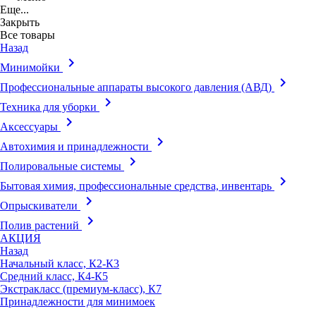
Еще...
Закрыть
Все товары
Назад
keyboard_arrow_right
Минимойки
keyboard_arrow_right
Профессиональные аппараты высокого давления (АВД)
keyboard_arrow_right
Техника для уборки
keyboard_arrow_right
Аксессуары
keyboard_arrow_right
Автохимия и принадлежности
keyboard_arrow_right
Полировальные системы
keyboard_arrow_right
Бытовая химия, профессиональные средства, инвентарь
keyboard_arrow_right
Опрыскиватели
keyboard_arrow_right
Полив растений
АКЦИЯ
Назад
Начальный класс, К2-К3
Средний класс, К4-К5
Экстракласс (премиум-класс), К7
Принадлежности для минимоек