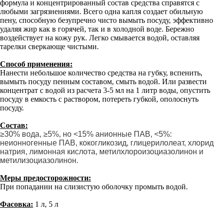
формула и концентрированный состав средства справятся с
любыми загрязнениями. Всего одна капля создает обильную
пену, способную безупречно чисто вымыть посуду, эффективно
удаляя жир как в горячей, так и в холодной воде. Бережно
воздействует на кожу рук. Легко смывается водой, оставляя
тарелки сверкающе чистыми.
Способ применения:
Нанести небольшое количество средства на губку, вспенить,
вымыть посуду пенным составом, смыть водой. Или развести
концентрат с водой из расчета 3-5 мл на 1 литр воды, опустить
посуду в емкость с раствором, потереть губкой, ополоснуть
посуду.
Состав:
≥30% вода, ≥5%, но <15% анионные ПАВ, <5%:
неионногенные ПАВ, кокогликозид, глицерилолеат, хлорид
натрия, лимонная кислота, метилхлороизоциазолинон и
метилизоциазолинон.
Меры предосторожности:
При попадании на слизистую оболочку промыть водой.
Фасовка:
1 л, 5 л