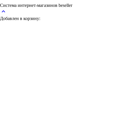
Система интернет-магазинов beseller
keyboard_arrow_up
Добавлен в корзину: