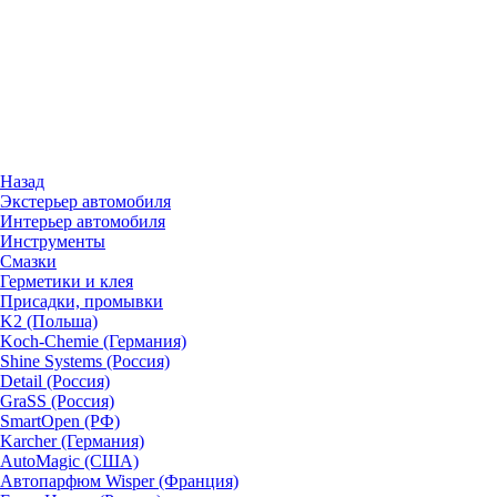
Назад
Экстерьер автомобиля
Интерьер автомобиля
Инструменты
Смазки
Герметики и клея
Присадки, промывки
K2 (Польша)
Koch-Chemie (Германия)
Shine Systems (Россия)
Detail (Россия)
GraSS (Россия)
SmartOpen (РФ)
Karcher (Германия)
AutoMagic (США)
Автопарфюм Wisper (Франция)