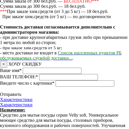
Сумма заказа от 300 бел.руб. —
БЕСПЛАТНО***
Сумма заказа до 300 бел.руб. — 18 бел.руб.
***
При заказе хим.средств (от 3 до 5 кг) — 18 бел.руб.
При заказе хим.средств (от 5 кг) — по договоренности
Стоимость доставки согласовывается дополнительно с
администратором магазина:
- при доставке крупногабаритных грузов либо при превышении
1 метра по любой из сторон;
- п
ри заказе хим.средств от 5 кг;
- место доставки не входит в
Список населенных пунктов РБ
обслуживаемых службой доставки...
.
×
ХОЧУ СКИДКУ
Ваше имя
*
ВАШ ТЕЛЕФОН:
*
Введите число с картинки
*
Отправить
Характеристики
Характеристики
Назначение:
Средство для мытья посуды серии Velly soft. Универсальное
моющее средство для мытья посуды, столовых приборов,
кухонного оборудования и рабочих поверхностей. Улучшенная