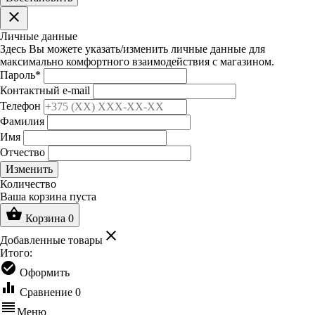
clear
Личные данные
Здесь Вы можете указать/изменить личные данные для
максимально комфортного взаимодействия с магазином.
Пароль
*
Контактный e-mail
Телефон
Фамилия
Имя
Отчество
Изменить
Количество
Ваша корзина пуста
shopping_basket
Корзина
0
clear
Добавленные товары
Итого:
check_circle
Оформить
equalizer
Сравнение
0
reorder
Меню