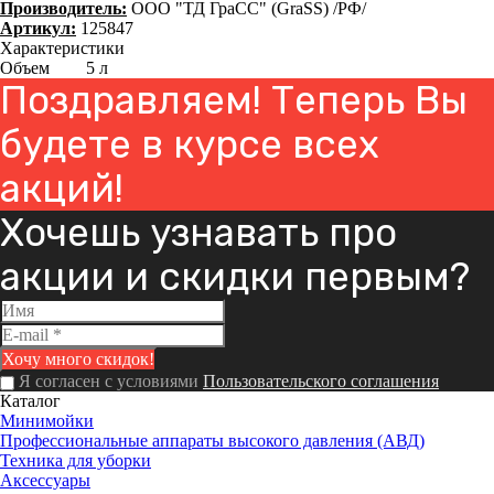
Производитель:
ООО "ТД ГраСС" (GraSS) /РФ/
Артикул:
125847
Характеристики
Объем
5 л
Поздравляем! Теперь Вы
будете в курсе всех
акций!
Хочешь узнавать про
акции и скидки первым?
Я согласен с условиями
Пользовательского соглашения
Каталог
Минимойки
Профессиональные аппараты высокого давления (АВД)
Техника для уборки
Аксессуары