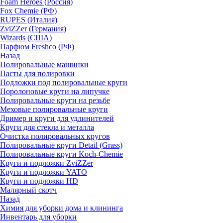
Foam Heroes (Россия)
Fox Chemie (РФ)
RUPES (Италия)
ZviZZer (Германия)
Wizards (США)
Парфюм Freshco (РФ)
Назад
Полировальные машинки
Пасты для полировки
Подложки под полировальные круги
Поролоновые круги на липучке
Полировальные круги на резьбе
Меховые полировальные круги
Дример и круги для удлинителей
Круги для стекла и металла
Очистка полировальных кругов
Полировальные круги Detail (Grass)
Полировальные круги Koch-Chemie
Круги и подложки ZviZZer
Круги и подложки YATO
Круги и подложки HD
Малярный скотч
Назад
Химия для уборки дома и клининга
Инвентарь для уборки