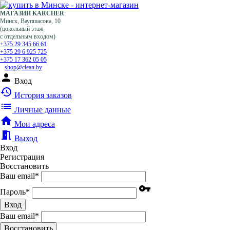
МАГАЗИН KARCHER
:
Минск, Ваупшасова, 10
(цокольный этаж
с отдельным входом)
+375 29 345 66 61
+375 29 6 925 725
+375 17 362 05 05
shop@clean.by
person
Вход
history
История заказов
list
Личные данные
home
Мои адреса
meeting_room
Выход
Вход
Регистрация
Восстановить
Ваш email
*
vpn_key
Пароль
*
Вход
Ваш email
*
Воcстановить