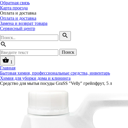
Обратная связь
Карта проезда
Оплата и доставка
Оплата и доставка
Замена и возврат товара
Сервисный центр
search
search
Поиск
shopping_basket
1
Главная
Бытовая химия, профессиональные средства, инвентарь
Химия для уборки дома и клининга
Средство для мытья посуды GraSS "Velly" грейпфрут, 5 л