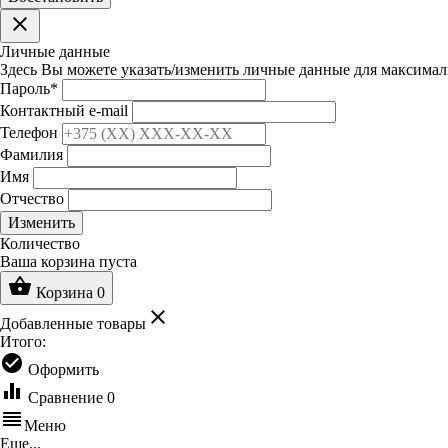
clear
Личные данные
Здесь Вы можете указать/изменить личные данные для максимал
Пароль
*
Контактный e-mail
Телефон
Фамилия
Имя
Отчество
Изменить
Количество
Ваша корзина пуста
shopping_basket
Корзина
0
clear
Добавленные товары
Итого:
check_circle
Оформить
equalizer
Сравнение
0
reorder
Меню
Еще...