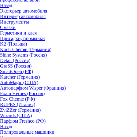
Назад
Экстерьер автомобиля
Интерьер автомобиля
Инструменты
Смазки
Герметики и клея
Присадки, промывки
K2 (Польша)
Koch-Chemie (Германия)
Shine Systems (Россия)
Detail (Россия)
GraSS (Россия)
SmartOpen (РФ)
Karcher (Германия)
AutoMagic (США)
Автопарфюм Wisper (Франция)
Foam Heroes (Россия)
Fox Chemie (РФ)
RUPES (Италия)
ZviZZer (Германия)
Wizards (США)
Парфюм Freshco (РФ)
Назад
Полировальные машинки