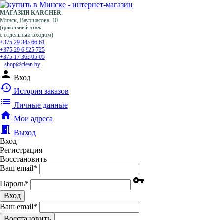
МАГАЗИН KARCHER
:
Минск, Ваупшасова, 10
(цокольный этаж
с отдельным входом)
+375 29 345 66 61
+375 29 6 925 725
+375 17 362 05 05
shop@clean.by
person
Вход
history
История заказов
list
Личные данные
home
Мои адреса
meeting_room
Выход
Вход
Регистрация
Восстановить
Ваш email
*
vpn_key
Пароль
*
Вход
Ваш email
*
Воcстановить