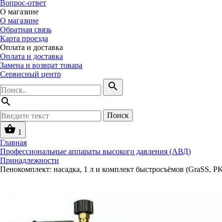
Вопрос-ответ
О магазине
О магазине
Обратная связь
Карта проезда
Оплата и доставка
Оплата и доставка
Замена и возврат товара
Сервисный центр
search
search
Поиск
shopping_basket
1
Главная
Профессиональные аппараты высокого давления (АВД)
Принадлежности
Пенокомплект: насадка, 1 л и комплект быстросъёмов (GraSS, P