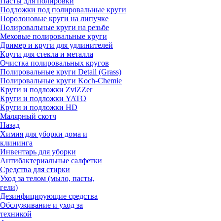
Пасты для полировки
Подложки под полировальные круги
Поролоновые круги на липучке
Полировальные круги на резьбе
Меховые полировальные круги
Дример и круги для удлинителей
Круги для стекла и металла
Очистка полировальных кругов
Полировальные круги Detail (Grass)
Полировальные круги Koch-Chemie
Круги и подложки ZviZZer
Круги и подложки YATO
Круги и подложки HD
Малярный скотч
Назад
Химия для уборки дома и
клининга
Инвентарь для уборки
Антибактериальные салфетки
Средства для стирки
Уход за телом (мыло, пасты,
гели)
Дезинфицирующие средства
Обслуживание и уход за
техникой