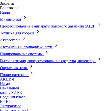
Закрыть
Все товары
Назад
keyboard_arrow_right
Минимойки
keyboard_arrow_right
Профессиональные аппараты высокого давления (АВД)
keyboard_arrow_right
Техника для уборки
keyboard_arrow_right
Аксессуары
keyboard_arrow_right
Автохимия и принадлежности
keyboard_arrow_right
Полировальные системы
keyboard_arrow_right
Бытовая химия, профессиональные средства, инвентарь
keyboard_arrow_right
Опрыскиватели
keyboard_arrow_right
Полив растений
АКЦИЯ
Назад
Начальный
класс, К2-К3
Средний класс,
К4-К5
Экстракласс
(премиум-класс),