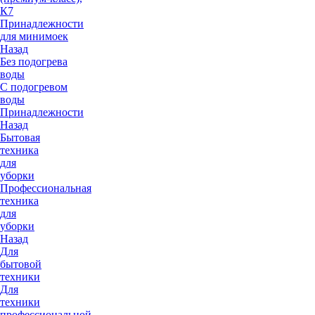
К7
Принадлежности
для минимоек
Назад
Без подогрева
воды
С подогревом
воды
Принадлежности
Назад
Бытовая
техника
для
уборки
Профессиональная
техника
для
уборки
Назад
Для
бытовой
техники
Для
техники
профессиональной