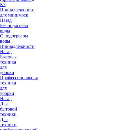
К7
Принадлежности
для минимоек
Назад
Без подогрева
воды
С подогревом
воды
Принадлежности
Назад
Бытовая
техника
для
уборки
Профессиональная
техника
для
уборки
Назад
Для
бытовой
техники
Для
техники
профессиональной