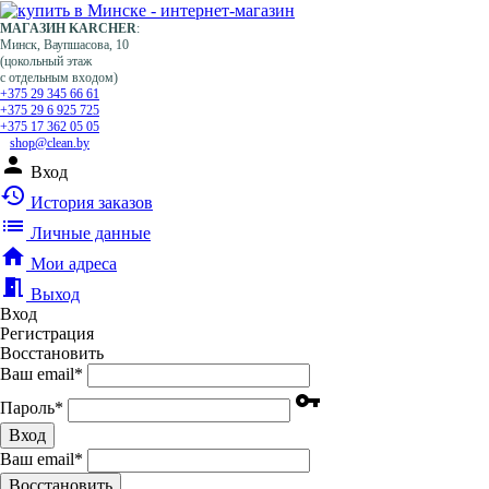
МАГАЗИН KARCHER
:
Минск, Ваупшасова, 10
(цокольный этаж
с отдельным входом)
+375 29 345 66 61
+375 29 6 925 725
+375 17 362 05 05
shop@clean.by
person
Вход
history
История заказов
list
Личные данные
home
Мои адреса
meeting_room
Выход
Вход
Регистрация
Восстановить
Ваш email
*
vpn_key
Пароль
*
Вход
Ваш email
*
Воcстановить