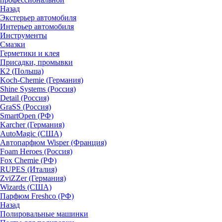
Назад
Экстерьер автомобиля
Интерьер автомобиля
Инструменты
Смазки
Герметики и клея
Присадки, промывки
K2 (Польша)
Koch-Chemie (Германия)
Shine Systems (Россия)
Detail (Россия)
GraSS (Россия)
SmartOpen (РФ)
Karcher (Германия)
AutoMagic (США)
Автопарфюм Wisper (Франция)
Foam Heroes (Россия)
Fox Chemie (РФ)
RUPES (Италия)
ZviZZer (Германия)
Wizards (США)
Парфюм Freshco (РФ)
Назад
Полировальные машинки