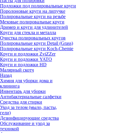
Пасты для полировки
Подложки под полировальные круги
Поролоновые круги на липучке
Полировальные круги на резьбе
Меховые полировальные круги
Дример и круги для удлинителей
Круги для стекла и металла
Очистка полировальных кругов
Полировальные круги Detail (Grass)
Полировальные круги Koch-Chemie
Круги и подложки ZviZZer
Круги и подложки YATO
Круги и подложки HD
Малярный скотч
Назад
Химия для уборки дома и
клининга
Инвентарь для уборки
Антибактериальные салфетки
Средства для стирки
Уход за телом (мыло, пасты,
гели)
Дезинфицирующие средства
Обслуживание и уход за
техникой