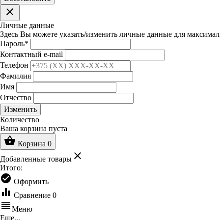
clear
Личные данные
Здесь Вы можете указать/изменить личные данные для максимал
Пароль
*
Контактный e-mail
Телефон
Фамилия
Имя
Отчество
Изменить
Количество
Ваша корзина пуста
shopping_basket
Корзина
0
clear
Добавленные товары
Итого:
check_circle
Оформить
equalizer
Сравнение
0
reorder
Меню
Еще...