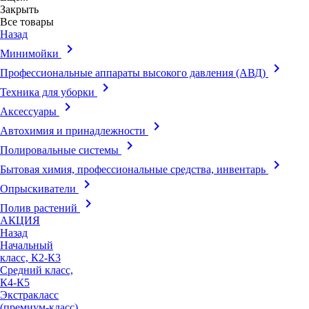
Закрыть
Все товары
Назад
keyboard_arrow_right
Минимойки
keyboard_arrow_right
Профессиональные аппараты высокого давления (АВД)
keyboard_arrow_right
Техника для уборки
keyboard_arrow_right
Аксессуары
keyboard_arrow_right
Автохимия и принадлежности
keyboard_arrow_right
Полировальные системы
keyboard_arrow_right
Бытовая химия, профессиональные средства, инвентарь
keyboard_arrow_right
Опрыскиватели
keyboard_arrow_right
Полив растений
АКЦИЯ
Назад
Начальный
класс, К2-К3
Средний класс,
К4-К5
Экстракласс
(премиум-класс),