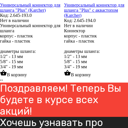
Универсальный коннектор для
Универсальный коннектор для
шланга "Plus" (Karcher)
шланга "Plus" с аквастопом
Код: 2.645-193.0
(Karcher)
Нет в наличии
Код: 2.645-194.0
Универсальный коннектор для
Нет в наличии
шланга
Коннектор
корпус - пластик
корпус - пластик
гайка - пластик
гайка - пластик
диаметры шланга:
диаметры шланга:
1/2" - 13 мм
1/2" - 13 мм
5/8" - 15 мм
5/8" - 15 мм
3/4" - 19 мм
3/4" - 19 мм
shopping_basket
shopping_basket
В корзину
В корзину
‹
›
Поздравляем! Теперь Вы
будете в курсе всех
акций!
Хочешь узнавать про