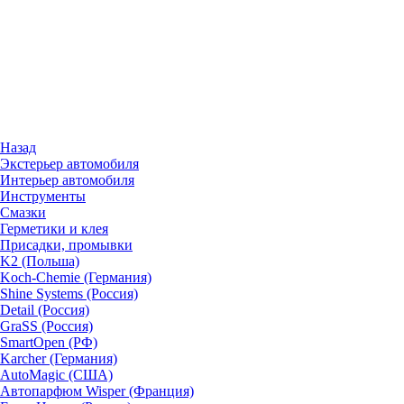
Назад
Экстерьер автомобиля
Интерьер автомобиля
Инструменты
Смазки
Герметики и клея
Присадки, промывки
K2 (Польша)
Koch-Chemie (Германия)
Shine Systems (Россия)
Detail (Россия)
GraSS (Россия)
SmartOpen (РФ)
Karcher (Германия)
AutoMagic (США)
Автопарфюм Wisper (Франция)