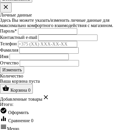
clear
Личные данные
Здесь Вы можете указать/изменить личные данные для
максимально комфортного взаимодействия с магазином.
Пароль
*
Контактный e-mail
Телефон
Фамилия
Имя
Отчество
Изменить
Количество
Ваша корзина пуста
shopping_basket
Корзина
0
clear
Добавленные товары
Итого:
check_circle
Оформить
equalizer
Сравнение
0
reorder
Меню