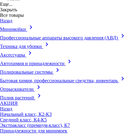
Еще...
Закрыть
Все товары
Назад
keyboard_arrow_right
Минимойки
keyboard_arrow_right
Профессиональные аппараты высокого давления (АВД)
keyboard_arrow_right
Техника для уборки
keyboard_arrow_right
Аксессуары
keyboard_arrow_right
Автохимия и принадлежности
keyboard_arrow_right
Полировальные системы
keyboard_arrow_right
Бытовая химия, профессиональные средства, инвентарь
keyboard_arrow_right
Опрыскиватели
keyboard_arrow_right
Полив растений
АКЦИЯ
Назад
Начальный класс, К2-К3
Средний класс, К4-К5
Экстракласс (премиум-класс), К7
Принадлежности для минимоек