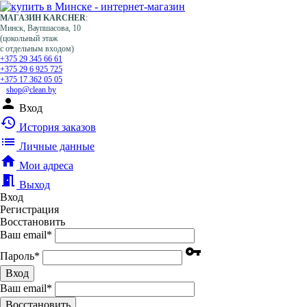
МАГАЗИН KARCHER
:
Минск, Ваупшасова, 10
(цокольный этаж
с отдельным входом)
+375 29 345 66 61
+375 29 6 925 725
+375 17 362 05 05
shop@clean.by
person
Вход
history
История заказов
list
Личные данные
home
Мои адреса
meeting_room
Выход
Вход
Регистрация
Восстановить
Ваш email
*
vpn_key
Пароль
*
Вход
Ваш email
*
Воcстановить