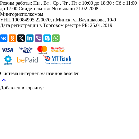
Режим работы:
Пн , Вт , Ср , Чт , Пт c 10:00 до 18:30 ; Сб c 11:00
до 17:00
Свидетельство No выдано 21.02.2008г.
Мингорисполкомом
УНП 190984905
220070, г.Минск, ул.Ваупшасова, 10-9
Дата регистрации в Торговом реестре РБ: 25.01.2019
Система интернет-магазинов beseller
keyboard_arrow_up
Добавлен в корзину: