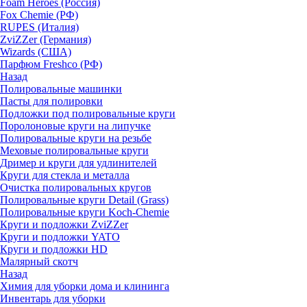
Foam Heroes (Россия)
Fox Chemie (РФ)
RUPES (Италия)
ZviZZer (Германия)
Wizards (США)
Парфюм Freshco (РФ)
Назад
Полировальные машинки
Пасты для полировки
Подложки под полировальные круги
Поролоновые круги на липучке
Полировальные круги на резьбе
Меховые полировальные круги
Дример и круги для удлинителей
Круги для стекла и металла
Очистка полировальных кругов
Полировальные круги Detail (Grass)
Полировальные круги Koch-Chemie
Круги и подложки ZviZZer
Круги и подложки YATO
Круги и подложки HD
Малярный скотч
Назад
Химия для уборки дома и клининга
Инвентарь для уборки