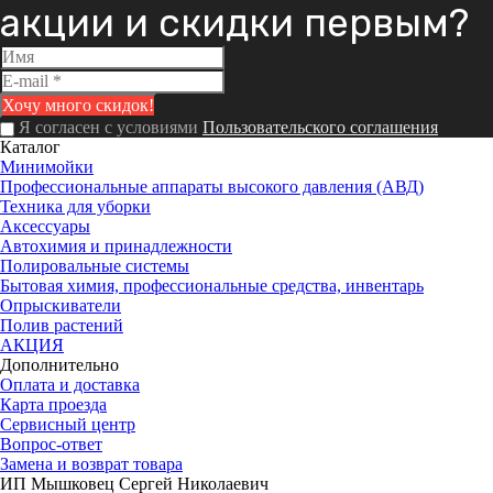
акции и скидки первым?
Я согласен с условиями
Пользовательского соглашения
Каталог
Минимойки
Профессиональные аппараты высокого давления (АВД)
Техника для уборки
Аксессуары
Автохимия и принадлежности
Полировальные системы
Бытовая химия, профессиональные средства, инвентарь
Опрыскиватели
Полив растений
АКЦИЯ
Дополнительно
Оплата и доставка
Карта проезда
Сервисный центр
Вопрос-ответ
Замена и возврат товара
ИП Мышковец Сергей Николаевич