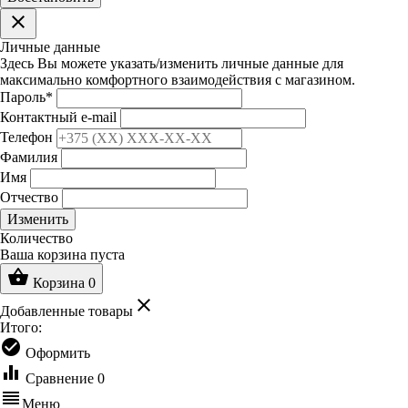
clear
Личные данные
Здесь Вы можете указать/изменить личные данные для
максимально комфортного взаимодействия с магазином.
Пароль
*
Контактный e-mail
Телефон
Фамилия
Имя
Отчество
Изменить
Количество
Ваша корзина пуста
shopping_basket
Корзина
0
clear
Добавленные товары
Итого:
check_circle
Оформить
equalizer
Сравнение
0
reorder
Меню