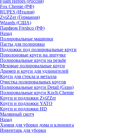
Foam Heroes (Россия)
Fox Chemie (РФ)
RUPES (Италия)
ZviZZer (Германия)
Wizards (США)
Парфюм Freshco (РФ)
Назад
Полировальные машинки
Пасты для полировки
Подложки под полировальные круги
Поролоновые круги на липучке
Полировальные круги на резьбе
Меховые полировальные круги
Дример и круги для удлинителей
Круги для стекла и металла
Очистка полировальных кругов
Полировальные круги Detail (Grass)
Полировальные круги Koch-Chemie
Круги и подложки ZviZZer
Круги и подложки YATO
Круги и подложки HD
Малярный скотч
Назад
Химия для уборки дома и клининга
Инвентарь для уборки