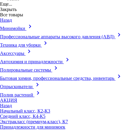
Еще...
Закрыть
Все товары
Назад
keyboard_arrow_right
Минимойки
keyboard_arrow_right
Профессиональные аппараты высокого давления (АВД)
keyboard_arrow_right
Техника для уборки
keyboard_arrow_right
Аксессуары
keyboard_arrow_right
Автохимия и принадлежности
keyboard_arrow_right
Полировальные системы
keyboard_arrow_right
Бытовая химия, профессиональные средства, инвентарь
keyboard_arrow_right
Опрыскиватели
keyboard_arrow_right
Полив растений
АКЦИЯ
Назад
Начальный класс, К2-К3
Средний класс, К4-К5
Экстракласс (премиум-класс), К7
Принадлежности для минимоек