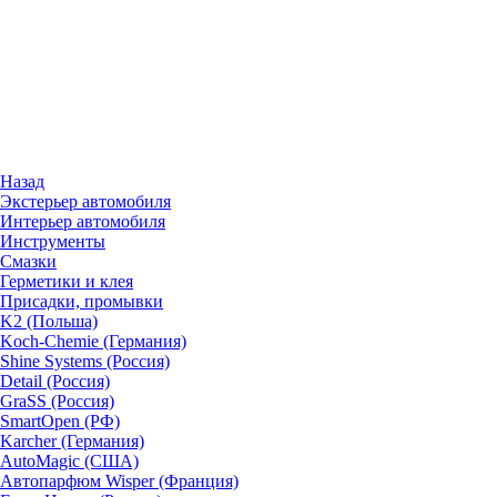
Назад
Экстерьер автомобиля
Интерьер автомобиля
Инструменты
Смазки
Герметики и клея
Присадки, промывки
K2 (Польша)
Koch-Chemie (Германия)
Shine Systems (Россия)
Detail (Россия)
GraSS (Россия)
SmartOpen (РФ)
Karcher (Германия)
AutoMagic (США)
Автопарфюм Wisper (Франция)