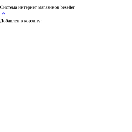
Система интернет-магазинов beseller
keyboard_arrow_up
Добавлен в корзину: