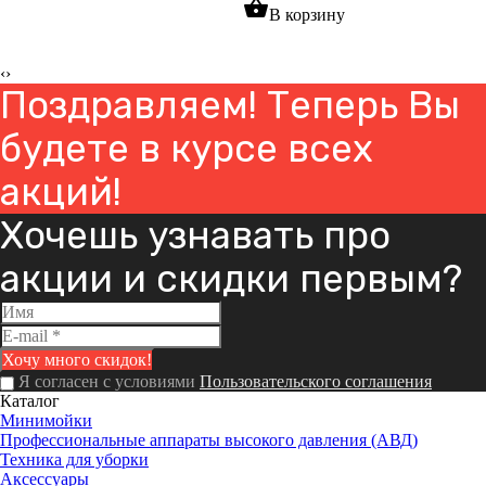
shopping_basket
В корзину
‹
›
Поздравляем! Теперь Вы
будете в курсе всех
акций!
Хочешь узнавать про
акции и скидки первым?
Я согласен с условиями
Пользовательского соглашения
Каталог
Минимойки
Профессиональные аппараты высокого давления (АВД)
Техника для уборки
Аксессуары