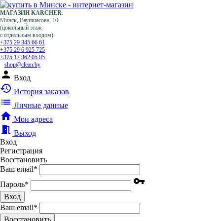
МАГАЗИН KARCHER
:
Минск, Ваупшасова, 10
(цокольный этаж
с отдельным входом)
+375 29 345 66 61
+375 29 6 925 725
+375 17 362 05 05
shop@clean.by
person
Вход
history
История заказов
list
Личные данные
home
Мои адреса
meeting_room
Выход
Вход
Регистрация
Восстановить
Ваш email
*
vpn_key
Пароль
*
Вход
Ваш email
*
Воcстановить