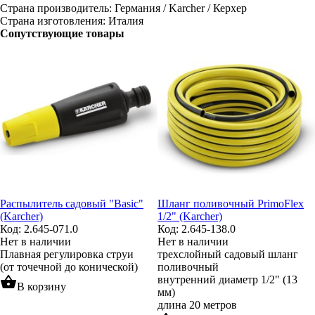
Страна производитель: Германия / Karcher / Керхер
Страна изготовления: Италия
Сопутствующие товары
Распылитель садовый "Basic"
Шланг поливочный PrimoFlex
(Karcher)
1/2" (Karcher)
Код: 2.645-071.0
Код: 2.645-138.0
Нет в наличии
Нет в наличии
Плавная регулировка струи
трехслойный садовый шланг
(от точечной до конической)
поливочный
shopping_basket
внутренний диаметр 1/2" (13
В корзину
мм)
длина 20 метров