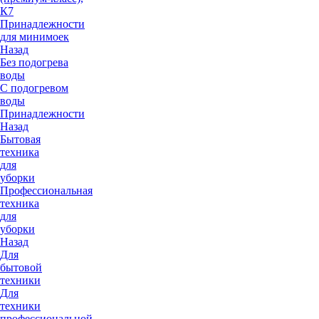
К7
Принадлежности
для минимоек
Назад
Без подогрева
воды
С подогревом
воды
Принадлежности
Назад
Бытовая
техника
для
уборки
Профессиональная
техника
для
уборки
Назад
Для
бытовой
техники
Для
техники
профессиональной