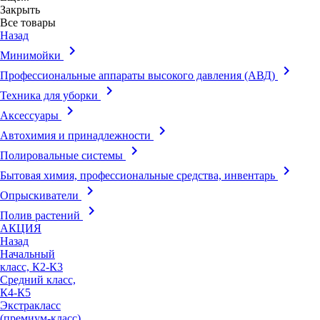
Закрыть
Все товары
Назад
keyboard_arrow_right
Минимойки
keyboard_arrow_right
Профессиональные аппараты высокого давления (АВД)
keyboard_arrow_right
Техника для уборки
keyboard_arrow_right
Аксессуары
keyboard_arrow_right
Автохимия и принадлежности
keyboard_arrow_right
Полировальные системы
keyboard_arrow_right
Бытовая химия, профессиональные средства, инвентарь
keyboard_arrow_right
Опрыскиватели
keyboard_arrow_right
Полив растений
АКЦИЯ
Назад
Начальный
класс, К2-К3
Средний класс,
К4-К5
Экстракласс
(премиум-класс),