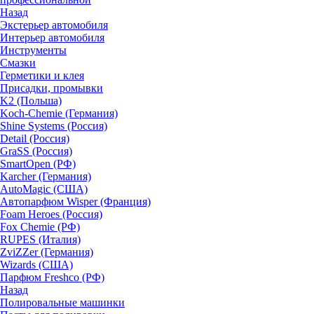
Назад
Экстерьер автомобиля
Интерьер автомобиля
Инструменты
Смазки
Герметики и клея
Присадки, промывки
K2 (Польша)
Koch-Chemie (Германия)
Shine Systems (Россия)
Detail (Россия)
GraSS (Россия)
SmartOpen (РФ)
Karcher (Германия)
AutoMagic (США)
Автопарфюм Wisper (Франция)
Foam Heroes (Россия)
Fox Chemie (РФ)
RUPES (Италия)
ZviZZer (Германия)
Wizards (США)
Парфюм Freshco (РФ)
Назад
Полировальные машинки