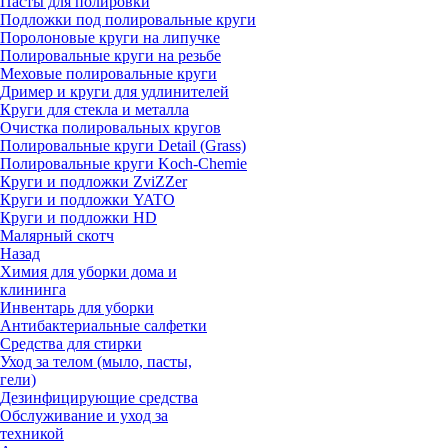
Пасты для полировки
Подложки под полировальные круги
Поролоновые круги на липучке
Полировальные круги на резьбе
Меховые полировальные круги
Дример и круги для удлинителей
Круги для стекла и металла
Очистка полировальных кругов
Полировальные круги Detail (Grass)
Полировальные круги Koch-Chemie
Круги и подложки ZviZZer
Круги и подложки YATO
Круги и подложки HD
Малярный скотч
Назад
Химия для уборки дома и
клининга
Инвентарь для уборки
Антибактериальные салфетки
Средства для стирки
Уход за телом (мыло, пасты,
гели)
Дезинфицирующие средства
Обслуживание и уход за
техникой