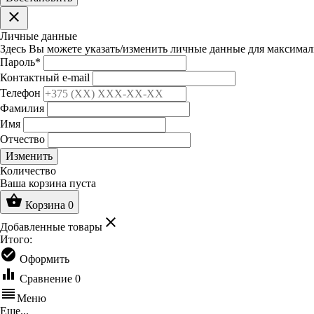
clear
Личные данные
Здесь Вы можете указать/изменить личные данные для максимал
Пароль
*
Контактный e-mail
Телефон
Фамилия
Имя
Отчество
Изменить
Количество
Ваша корзина пуста
shopping_basket
Корзина
0
clear
Добавленные товары
Итого:
check_circle
Оформить
equalizer
Сравнение
0
reorder
Меню
Еще...