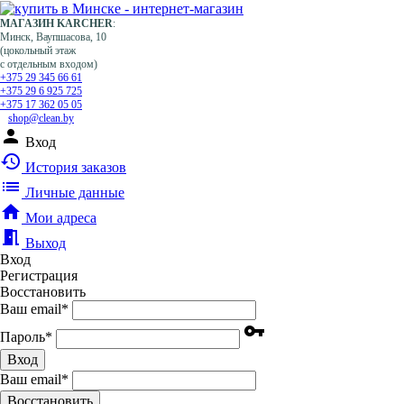
МАГАЗИН KARCHER
:
Минск, Ваупшасова, 10
(цокольный этаж
с отдельным входом)
+375 29 345 66 61
+375 29 6 925 725
+375 17 362 05 05
shop@clean.by
person
Вход
history
История заказов
list
Личные данные
home
Мои адреса
meeting_room
Выход
Вход
Регистрация
Восстановить
Ваш email
*
vpn_key
Пароль
*
Вход
Ваш email
*
Воcстановить