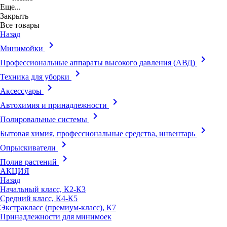
Еще...
Закрыть
Все товары
Назад
keyboard_arrow_right
Минимойки
keyboard_arrow_right
Профессиональные аппараты высокого давления (АВД)
keyboard_arrow_right
Техника для уборки
keyboard_arrow_right
Аксессуары
keyboard_arrow_right
Автохимия и принадлежности
keyboard_arrow_right
Полировальные системы
keyboard_arrow_right
Бытовая химия, профессиональные средства, инвентарь
keyboard_arrow_right
Опрыскиватели
keyboard_arrow_right
Полив растений
АКЦИЯ
Назад
Начальный класс, К2-К3
Средний класс, К4-К5
Экстракласс (премиум-класс), К7
Принадлежности для минимоек