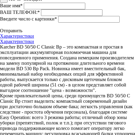
Ваше имя
*
ВАШ ТЕЛЕФОН:
*
Введите число с картинки
*
Отправить
Характеристики
Характеристики
Karcher BD 50/50 C Classic Bp – это компактная и простая в
эксплуатации аккумуляторная поломоечная машина для
повседневного применения. Создана немецким производителем
на замену популярной на протяжении длительного времени
модели BD 530 Bp Pack. Новинка имеет вместительный бак,
минимальный набор необходимых опций для эффективной
работы, выпускается только с дисковым щеточным блоком
одной рабочей ширины (51 см) - в целом представляет собой
выгодное соотношение "цена - возможности".
Кроме привлекательной цены, среди преимуществ BD 50/50 C
Classic Bp стоит выделить: компактный современный дизайн
при достаточно большом объеме бака; легкость управления (как
следствие - простота обучения персонала), благодаря системе
Easy Operation: всего 3 режима работы; отличный обзор зоны
уборки (препятствий, полок и т.п.); при отсутствии тягового
привода поддерживающее колесо помогает оператору легко
перемещать машину; регулировка всасывающей балки упрощена