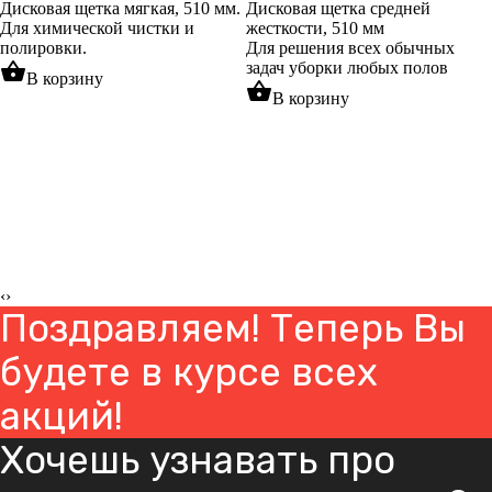
Дисковая щетка мягкая, 510 мм.
Дисковая щетка средней
Для химической чистки и
жесткости, 510 мм
полировки.
Для решения всех обычных
shopping_basket
задач уборки любых полов
В корзину
shopping_basket
В корзину
‹
›
Поздравляем! Теперь Вы
будете в курсе всех
акций!
Хочешь узнавать про