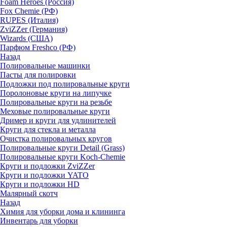
Foam Heroes (Россия)
Fox Chemie (РФ)
RUPES (Италия)
ZviZZer (Германия)
Wizards (США)
Парфюм Freshco (РФ)
Назад
Полировальные машинки
Пасты для полировки
Подложки под полировальные круги
Поролоновые круги на липучке
Полировальные круги на резьбе
Меховые полировальные круги
Дример и круги для удлинителей
Круги для стекла и металла
Очистка полировальных кругов
Полировальные круги Detail (Grass)
Полировальные круги Koch-Chemie
Круги и подложки ZviZZer
Круги и подложки YATO
Круги и подложки HD
Малярный скотч
Назад
Химия для уборки дома и клининга
Инвентарь для уборки