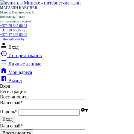
МАГАЗИН KARCHER
:
Минск, Ваупшасова, 10
(цокольный этаж
с отдельным входом)
+375 29 345 66 61
+375 29 6 925 725
+375 17 362 05 05
shop@clean.by
person
Вход
history
История заказов
list
Личные данные
home
Мои адреса
meeting_room
Выход
Вход
Регистрация
Восстановить
Ваш email
*
vpn_key
Пароль
*
Вход
Ваш email
*
Воcстановить