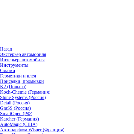
Назад
Экстерьер автомобиля
Интерьер автомобиля
Инструменты
Смазки
Герметики и клея
Присадки, промывки
K2 (Польша)
Koch-Chemie (Германия)
Shine Systems (Россия)
Detail (Россия)
GraSS (Россия)
SmartOpen (РФ)
Karcher (Германия)
AutoMagic (США)
Автопарфюм Wisper (Франция)