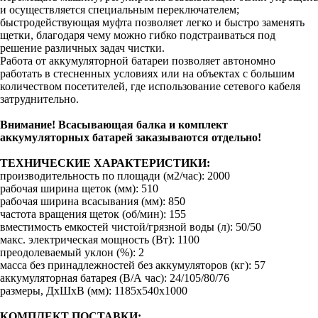
и осуществляется специальным переключателем;
быстродействующая муфта позволяет легко и быстро заменять
щетки, благодаря чему можно гибко подстраиваться под
решение различных задач чистки.
Работа от аккумуляторной батареи позволяет автономно
работать в стесненных условиях или на объектах с большим
количеством посетителей, где использование сетевого кабеля
затруднительно.
Внимание! Всасывающая балка и комплект
аккумуляторных батарей заказываются отдельно!
ТЕХНИЧЕСКИЕ ХАРАКТЕРИСТИКИ:
производительность по площади (м2/час): 2000
рабочая ширина щеток (мм): 510
рабочая ширина всасывания (мм): 850
частота вращения щеток (об/мин): 155
вместимость емкостей чистой/грязной воды (л): 50/50
макс. электрическая мощность (Вт): 1100
преодолеваемый уклон (%): 2
масса без принадлежностей без аккумуляторов (кг): 57
аккумуляторная батарея (В/А час): 24/105/80/76
размеры, ДхШхВ (мм): 1185x540x1000
КОМПЛЕКТ ПОСТАВКИ: