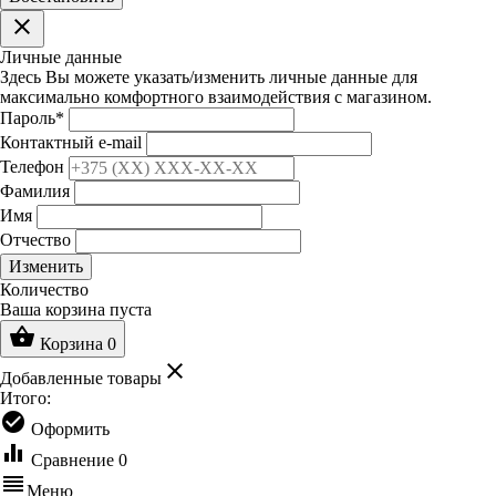
clear
Личные данные
Здесь Вы можете указать/изменить личные данные для
максимально комфортного взаимодействия с магазином.
Пароль
*
Контактный e-mail
Телефон
Фамилия
Имя
Отчество
Изменить
Количество
Ваша корзина пуста
shopping_basket
Корзина
0
clear
Добавленные товары
Итого:
check_circle
Оформить
equalizer
Сравнение
0
reorder
Меню