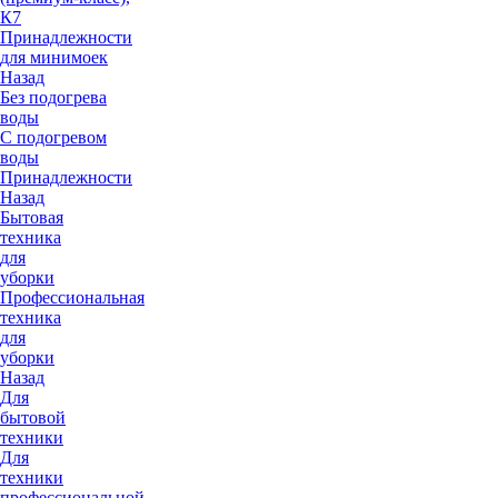
К7
Принадлежности
для минимоек
Назад
Без подогрева
воды
С подогревом
воды
Принадлежности
Назад
Бытовая
техника
для
уборки
Профессиональная
техника
для
уборки
Назад
Для
бытовой
техники
Для
техники
профессиональной