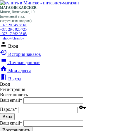
МАГАЗИН KARCHER
:
Минск, Ваупшасова, 10
(цокольный этаж
с отдельным входом)
+375 29 345 66 61
+375 29 6 925 725
+375 17 362 05 05
shop@clean.by
person
Вход
history
История заказов
list
Личные данные
home
Мои адреса
meeting_room
Выход
Вход
Регистрация
Восстановить
Ваш email
*
vpn_key
Пароль
*
Вход
Ваш email
*
Воcстановить