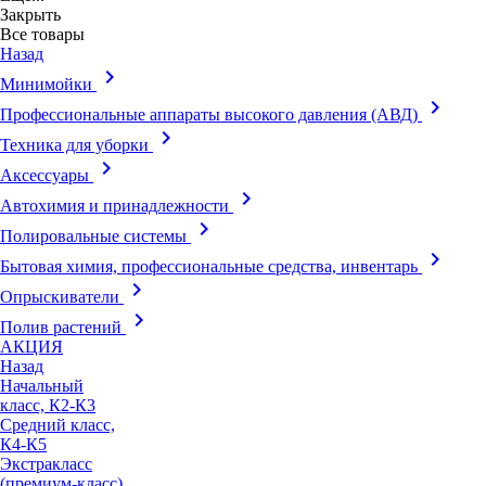
Закрыть
Все товары
Назад
keyboard_arrow_right
Минимойки
keyboard_arrow_right
Профессиональные аппараты высокого давления (АВД)
keyboard_arrow_right
Техника для уборки
keyboard_arrow_right
Аксессуары
keyboard_arrow_right
Автохимия и принадлежности
keyboard_arrow_right
Полировальные системы
keyboard_arrow_right
Бытовая химия, профессиональные средства, инвентарь
keyboard_arrow_right
Опрыскиватели
keyboard_arrow_right
Полив растений
АКЦИЯ
Назад
Начальный
класс, К2-К3
Средний класс,
К4-К5
Экстракласс
(премиум-класс),