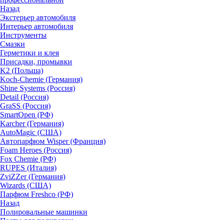
Назад
Экстерьер автомобиля
Интерьер автомобиля
Инструменты
Смазки
Герметики и клея
Присадки, промывки
K2 (Польша)
Koch-Chemie (Германия)
Shine Systems (Россия)
Detail (Россия)
GraSS (Россия)
SmartOpen (РФ)
Karcher (Германия)
AutoMagic (США)
Автопарфюм Wisper (Франция)
Foam Heroes (Россия)
Fox Chemie (РФ)
RUPES (Италия)
ZviZZer (Германия)
Wizards (США)
Парфюм Freshco (РФ)
Назад
Полировальные машинки