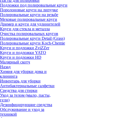
Пасты для полировки
Подложки под полировальные круги
Поролоновые круги на липучке
Полировальные круги на резьбе
Меховые полировальные круги
Дример и круги для удлинителей
Круги для стекла и металла
Очистка полировальных кругов
Полировальные круги Detail (Grass)
Полировальные круги Koch-Chemie
Круги и подложки ZviZZer
Круги и подложки YATO
Круги и подложки HD
Малярный скотч
Назад
Химия для уборки дома и
клининга
Инвентарь для уборки
Антибактериальные салфетки
Средства для стирки
Уход за телом (мыло, пасты,
гели)
Дезинфицирующие средства
Обслуживание и уход за
техникой