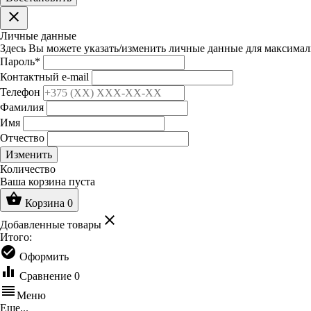
clear
Личные данные
Здесь Вы можете указать/изменить личные данные для максимал
Пароль
*
Контактный e-mail
Телефон
Фамилия
Имя
Отчество
Изменить
Количество
Ваша корзина пуста
shopping_basket
Корзина
0
clear
Добавленные товары
Итого:
check_circle
Оформить
equalizer
Сравнение
0
reorder
Меню
Еще...