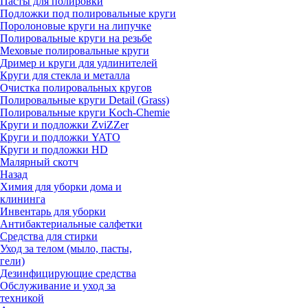
Пасты для полировки
Подложки под полировальные круги
Поролоновые круги на липучке
Полировальные круги на резьбе
Меховые полировальные круги
Дример и круги для удлинителей
Круги для стекла и металла
Очистка полировальных кругов
Полировальные круги Detail (Grass)
Полировальные круги Koch-Chemie
Круги и подложки ZviZZer
Круги и подложки YATO
Круги и подложки HD
Малярный скотч
Назад
Химия для уборки дома и
клининга
Инвентарь для уборки
Антибактериальные салфетки
Средства для стирки
Уход за телом (мыло, пасты,
гели)
Дезинфицирующие средства
Обслуживание и уход за
техникой