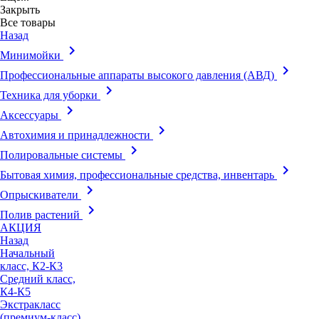
Закрыть
Все товары
Назад
keyboard_arrow_right
Минимойки
keyboard_arrow_right
Профессиональные аппараты высокого давления (АВД)
keyboard_arrow_right
Техника для уборки
keyboard_arrow_right
Аксессуары
keyboard_arrow_right
Автохимия и принадлежности
keyboard_arrow_right
Полировальные системы
keyboard_arrow_right
Бытовая химия, профессиональные средства, инвентарь
keyboard_arrow_right
Опрыскиватели
keyboard_arrow_right
Полив растений
АКЦИЯ
Назад
Начальный
класс, К2-К3
Средний класс,
К4-К5
Экстракласс
(премиум-класс),