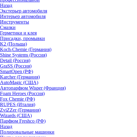
Назад
Экстерьер автомобиля
Интерьер автомобиля
Инструменты
Смазки
Герметики и клея
Присадки, промывки
K2 (Польша)
Koch-Chemie (Германия)
Shine Systems (Россия)
Detail (Россия)
GraSS (Россия)
SmartOpen (РФ)
Karcher (Германия)
AutoMagic (США)
Автопарфюм Wisper (Франция)
Foam Heroes (Россия)
Fox Chemie (РФ)
RUPES (Италия)
ZviZZer (Германия)
Wizards (США)
Парфюм Freshco (РФ)
Назад
Полировальные машинки