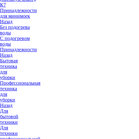
К7
Принадлежности
для минимоек
Назад
Без подогрева
воды
С подогревом
воды
Принадлежности
Назад
Бытовая
техника
для
уборки
Профессиональная
техника
для
уборки
Назад
Для
бытовой
техники
Для
техники
профессиональной