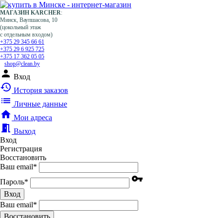
МАГАЗИН KARCHER
:
Минск, Ваупшасова, 10
(цокольный этаж
с отдельным входом)
+375 29 345 66 61
+375 29 6 925 725
+375 17 362 05 05
shop@clean.by
person
Вход
history
История заказов
list
Личные данные
home
Мои адреса
meeting_room
Выход
Вход
Регистрация
Восстановить
Ваш email
*
vpn_key
Пароль
*
Вход
Ваш email
*
Воcстановить