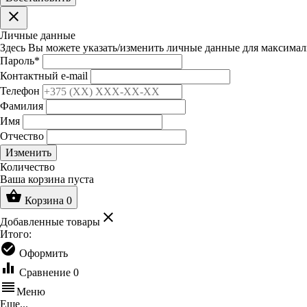
clear
Личные данные
Здесь Вы можете указать/изменить личные данные для максимал
Пароль
*
Контактный e-mail
Телефон
Фамилия
Имя
Отчество
Изменить
Количество
Ваша корзина пуста
shopping_basket
Корзина
0
clear
Добавленные товары
Итого:
check_circle
Оформить
equalizer
Сравнение
0
reorder
Меню
Еще...