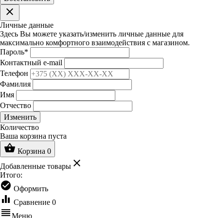
clear
Личные данные
Здесь Вы можете указать/изменить личные данные для
максимально комфортного взаимодействия с магазином.
Пароль
*
Контактный e-mail
Телефон
Фамилия
Имя
Отчество
Изменить
Количество
Ваша корзина пуста
shopping_basket
Корзина
0
clear
Добавленные товары
Итого:
check_circle
Оформить
equalizer
Сравнение
0
reorder
Меню