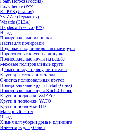
Foam Heroes (Россия)
Fox Chemie (РФ)
RUPES (Италия)
ZviZZer (Германия)
Wizards (США)
Парфюм Freshco (РФ)
Назад
Полировальные машинки
Пасты для полировки
Подложки под полировальные круги
Поролоновые круги на липучке
Полировальные круги на резьбе
Меховые полировальные круги
Дример и круги для удлинителей
Круги для стекла и металла
Очистка полировальных кругов
Полировальные круги Detail (Grass)
Полировальные круги Koch-Chemie
Круги и подложки ZviZZer
Круги и подложки YATO
Круги и подложки HD
Малярный скотч
Назад
Химия для уборки дома и клининга
Инвентарь для уборки