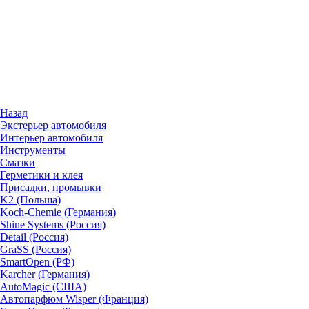
Назад
Экстерьер автомобиля
Интерьер автомобиля
Инструменты
Смазки
Герметики и клея
Присадки, промывки
K2 (Польша)
Koch-Chemie (Германия)
Shine Systems (Россия)
Detail (Россия)
GraSS (Россия)
SmartOpen (РФ)
Karcher (Германия)
AutoMagic (США)
Автопарфюм Wisper (Франция)