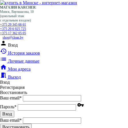
МАГАЗИН KARCHER
:
Минск, Ваупшасова, 10
(цокольный этаж
с отдельным входом)
+375 29 345 66 61
+375 29 6 925 725
+375 17 362 05 05
shop@clean.by
person
Вход
history
История заказов
list
Личные данные
home
Мои адреса
meeting_room
Выход
Вход
Регистрация
Восстановить
Ваш email
*
vpn_key
Пароль
*
Вход
Ваш email
*
Воcстановить