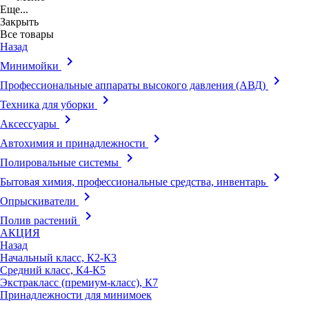
Еще...
Закрыть
Все товары
Назад
keyboard_arrow_right
Минимойки
keyboard_arrow_right
Профессиональные аппараты высокого давления (АВД)
keyboard_arrow_right
Техника для уборки
keyboard_arrow_right
Аксессуары
keyboard_arrow_right
Автохимия и принадлежности
keyboard_arrow_right
Полировальные системы
keyboard_arrow_right
Бытовая химия, профессиональные средства, инвентарь
keyboard_arrow_right
Опрыскиватели
keyboard_arrow_right
Полив растений
АКЦИЯ
Назад
Начальный класс, К2-К3
Средний класс, К4-К5
Экстракласс (премиум-класс), К7
Принадлежности для минимоек