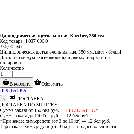
Цилиндрическая щетка мягкая Karcher, 350 мм
Код товара: 4.037-036.0
336,00
руб.
Цилиндрическая щетка очень мягкая, 350 мм, цвет - белый
Для очистки чувствительных напольных покрытий и
полировки.
Количество
shopping_basket
shopping_basket
В корзину
Оформить
ДОСТАВКА
directions_car
×
ДОСТАВКА
ДОСТАВКА ПО МИНСКУ
Сумма заказа от 150 бел.руб. —
БЕСПЛАТНО*
Сумма заказа до 150 бел.руб. — 12 бел.руб.
*
При заказе хим.средств (от 3 до 10 кг) — 12 бел.руб.
При заказе хим.средств (от 10 кг) — по договоренности