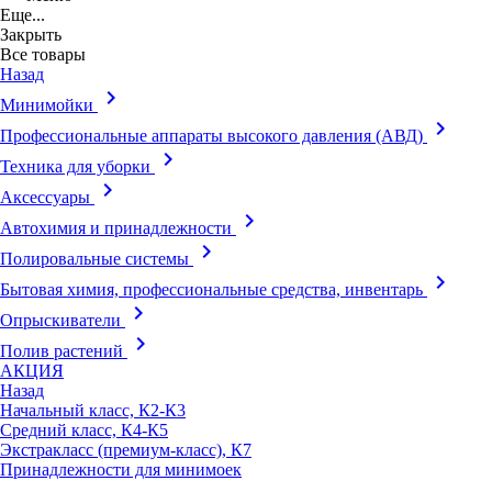
Еще...
Закрыть
Все товары
Назад
keyboard_arrow_right
Минимойки
keyboard_arrow_right
Профессиональные аппараты высокого давления (АВД)
keyboard_arrow_right
Техника для уборки
keyboard_arrow_right
Аксессуары
keyboard_arrow_right
Автохимия и принадлежности
keyboard_arrow_right
Полировальные системы
keyboard_arrow_right
Бытовая химия, профессиональные средства, инвентарь
keyboard_arrow_right
Опрыскиватели
keyboard_arrow_right
Полив растений
АКЦИЯ
Назад
Начальный класс, К2-К3
Средний класс, К4-К5
Экстракласс (премиум-класс), К7
Принадлежности для минимоек