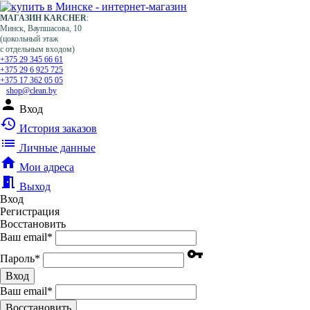
МАГАЗИН KARCHER
:
Минск, Ваупшасова, 10
(цокольный этаж
с отдельным входом)
+375 29 345 66 61
+375 29 6 925 725
+375 17 362 05 05
shop@clean.by
person
Вход
history
История заказов
list
Личные данные
home
Мои адреса
meeting_room
Выход
Вход
Регистрация
Восстановить
Ваш email
*
vpn_key
Пароль
*
Вход
Ваш email
*
Воcстановить