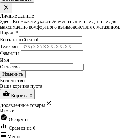
clear
Личные данные
Здесь Вы можете указать/изменить личные данные для
максимально комфортного взаимодействия с магазином.
Пароль
*
Контактный e-mail
Телефон
Фамилия
Имя
Отчество
Изменить
Количество
Ваша корзина пуста
shopping_basket
Корзина
0
clear
Добавленные товары
Итого:
check_circle
Оформить
equalizer
Сравнение
0
reorder
Меню