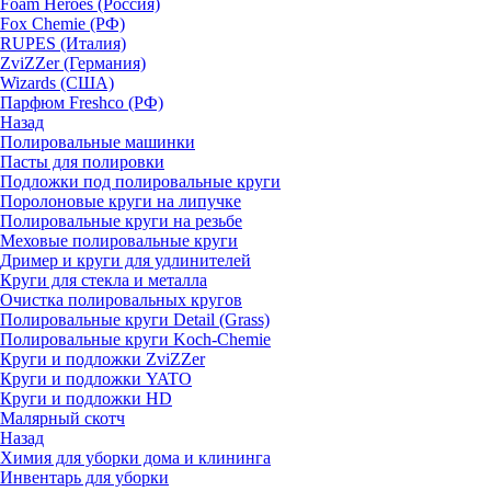
Foam Heroes (Россия)
Fox Chemie (РФ)
RUPES (Италия)
ZviZZer (Германия)
Wizards (США)
Парфюм Freshco (РФ)
Назад
Полировальные машинки
Пасты для полировки
Подложки под полировальные круги
Поролоновые круги на липучке
Полировальные круги на резьбе
Меховые полировальные круги
Дример и круги для удлинителей
Круги для стекла и металла
Очистка полировальных кругов
Полировальные круги Detail (Grass)
Полировальные круги Koch-Chemie
Круги и подложки ZviZZer
Круги и подложки YATO
Круги и подложки HD
Малярный скотч
Назад
Химия для уборки дома и клининга
Инвентарь для уборки