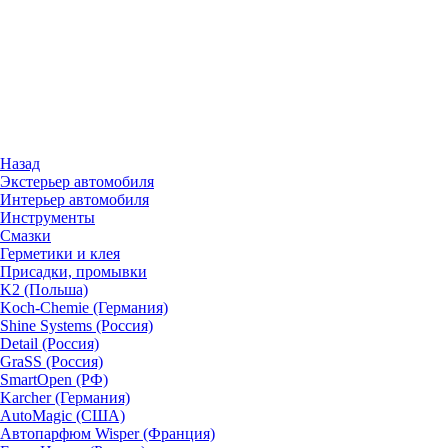
Назад
Экстерьер автомобиля
Интерьер автомобиля
Инструменты
Смазки
Герметики и клея
Присадки, промывки
K2 (Польша)
Koch-Chemie (Германия)
Shine Systems (Россия)
Detail (Россия)
GraSS (Россия)
SmartOpen (РФ)
Karcher (Германия)
AutoMagic (США)
Автопарфюм Wisper (Франция)