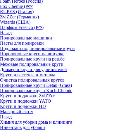
Foam Heroes (Россия)
Fox Chemie (РФ)
RUPES (Италия)
ZviZZer (Германия)
Wizards (США)
Парфюм Freshco (РФ)
Назад
Полировальные машинки
Пасты для полировки
Подложки под полировальные круги
Поролоновые круги на липучке
Полировальные круги на резьбе
Меховые полировальные круги
Дример и круги для удлинителей
Круги для стекла и металла
Очистка полировальных кругов
Полировальные круги Detail (Grass)
Полировальные круги Koch-Chemie
Круги и подложки ZviZZer
Круги и подложки YATO
Круги и подложки HD
Малярный скотч
Назад
Химия для уборки дома и клининга
Инвентарь для уборки