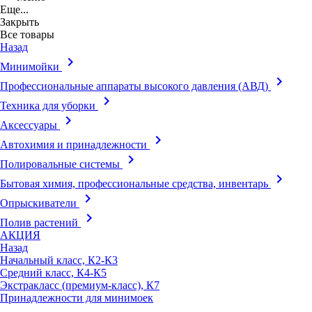
Еще...
Закрыть
Все товары
Назад
keyboard_arrow_right
Минимойки
keyboard_arrow_right
Профессиональные аппараты высокого давления (АВД)
keyboard_arrow_right
Техника для уборки
keyboard_arrow_right
Аксессуары
keyboard_arrow_right
Автохимия и принадлежности
keyboard_arrow_right
Полировальные системы
keyboard_arrow_right
Бытовая химия, профессиональные средства, инвентарь
keyboard_arrow_right
Опрыскиватели
keyboard_arrow_right
Полив растений
АКЦИЯ
Назад
Начальный класс, К2-К3
Средний класс, К4-К5
Экстракласс (премиум-класс), К7
Принадлежности для минимоек