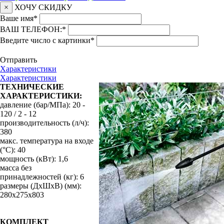
×
ХОЧУ СКИДКУ
Ваше имя
*
ВАШ ТЕЛЕФОН:
*
Введите число с картинки
*
Отправить
Характеристики
Характеристики
ТЕХНИЧЕСКИЕ
ХАРАКТЕРИСТИКИ:
давление (бар/МПа): 20 -
120 / 2 - 12
производительность (л/ч):
380
макс. температура на входе
(°C): 40
мощность (кВт): 1,6
масса без
принадлежностей (кг): 6
размеры (ДхШхВ) (мм):
280х275х803
КОМПЛЕКТ