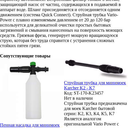
защищающий насос от частиц, содержащихся в подаваемой в
аппарат воде. Шланг присоединяется и отсоединяется одним
движением (система Quick Connect). Струйная трубка Vario-
Power с плавно изменяемым давлением от 20 до 120 бар
используется для деликатной очистки простых бытовых
загрязнений и смывания нанесенных на поверхность моющих
средств. Грязевая фреза, генерирует мощную вращающуюся
струю, которая без труда справится с устранения сложных
стойких пятен грязи.
Сопутствующие товары
Струйная трубка для минимоек
Karcher K2 - K7
Код: ST-170-K23457
Нет в наличии
Струйная трубка предназначена
для моек Karcher бытовой
серии: K2, К3, К4, К5, K7
Является аналогом
оригинальной Vario Power с
Пенная насадка для минимоек