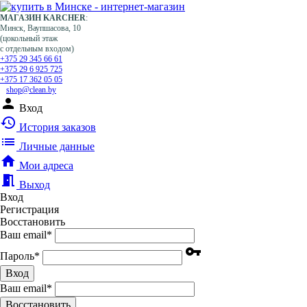
МАГАЗИН KARCHER
:
Минск, Ваупшасова, 10
(цокольный этаж
с отдельным входом)
+375 29 345 66 61
+375 29 6 925 725
+375 17 362 05 05
shop@clean.by
person
Вход
history
История заказов
list
Личные данные
home
Мои адреса
meeting_room
Выход
Вход
Регистрация
Восстановить
Ваш email
*
vpn_key
Пароль
*
Вход
Ваш email
*
Воcстановить