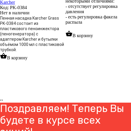
некоторыми отличиями:
Karcher
- отсутствует регулировка
Код: PK-0384
давления
Нет в наличии
- есть регулировка факела
Пенная насадка Karcher Grass
распыла
PK-0384 состоит из
пластикового пеноинжектора
shopping_basket
(пеногенератора) с
В корзину
адаптером Karcher и бутылки
объёмом 1000 мл с пластиковой
трубкой.
shopping_basket
В корзину
‹
›
Поздравляем! Теперь Вы
будете в курсе всех