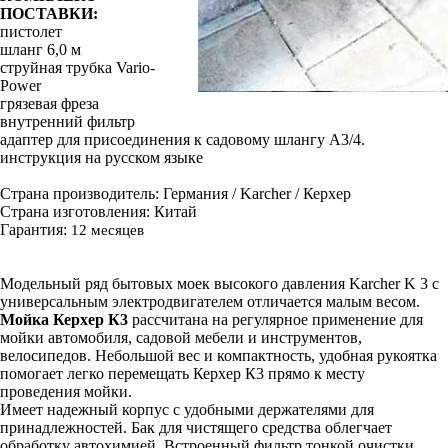
ПОСТАВКИ:
пистолет
шланг 6,0 м
струйная трубка Vario-
Power
грязевая фреза
внутренний фильтр
адаптер для присоединения к садовому шлангу A3/4.
инструкция на русском языке
Страна производитель: Германия / Karcher / Керхер
Страна изготовления: Китай
Гарантия:
12 месяцев
Модельный ряд бытовых моек высокого давления Karcher K 3 с
универсальным электродвигателем отличается малым весом.
Мойка Керхер К3
рассчитана на регулярное применение для
мойки автомобиля, садовой мебели и инструментов,
велосипедов. Небольшой вес и компактность, удобная рукоятка
помогает легко перемещать Керхер К3 прямо к месту
проведения мойки.
Имеет надежный корпус с удобными держателями для
принадлежностей. Бак для чистящего средства облегчает
обработку автохимией. Встроенный фильтр тонкой очистки,