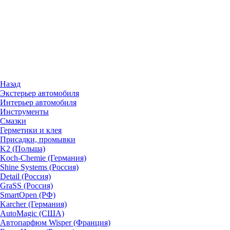
Назад
Экстерьер автомобиля
Интерьер автомобиля
Инструменты
Смазки
Герметики и клея
Присадки, промывки
K2 (Польша)
Koch-Chemie (Германия)
Shine Systems (Россия)
Detail (Россия)
GraSS (Россия)
SmartOpen (РФ)
Karcher (Германия)
AutoMagic (США)
Автопарфюм Wisper (Франция)