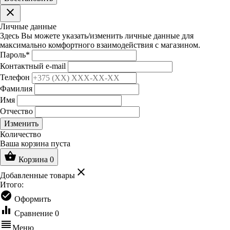
clear
Личные данные
Здесь Вы можете указать/изменить личные данные для
максимально комфортного взаимодействия с магазином.
Пароль
*
Контактный e-mail
Телефон
Фамилия
Имя
Отчество
Изменить
Количество
Ваша корзина пуста
shopping_basket
Корзина
0
clear
Добавленные товары
Итого:
check_circle
Оформить
equalizer
Сравнение
0
reorder
Меню