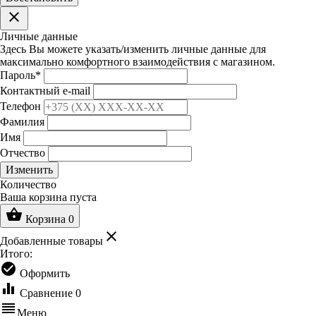
clear
Личные данные
Здесь Вы можете указать/изменить личные данные для
максимально комфортного взаимодействия с магазином.
Пароль
*
Контактный e-mail
Телефон
Фамилия
Имя
Отчество
Изменить
Количество
Ваша корзина пуста
shopping_basket
Корзина
0
clear
Добавленные товары
Итого:
check_circle
Оформить
equalizer
Сравнение
0
reorder
Меню