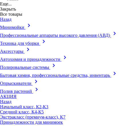
Еще...
Закрыть
Все товары
Назад
keyboard_arrow_right
Минимойки
keyboard_arrow_right
Профессиональные аппараты высокого давления (АВД)
keyboard_arrow_right
Техника для уборки
keyboard_arrow_right
Аксессуары
keyboard_arrow_right
Автохимия и принадлежности
keyboard_arrow_right
Полировальные системы
keyboard_arrow_right
Бытовая химия, профессиональные средства, инвентарь
keyboard_arrow_right
Опрыскиватели
keyboard_arrow_right
Полив растений
АКЦИЯ
Назад
Начальный класс, К2-К3
Средний класс, К4-К5
Экстракласс (премиум-класс), К7
Принадлежности для минимоек