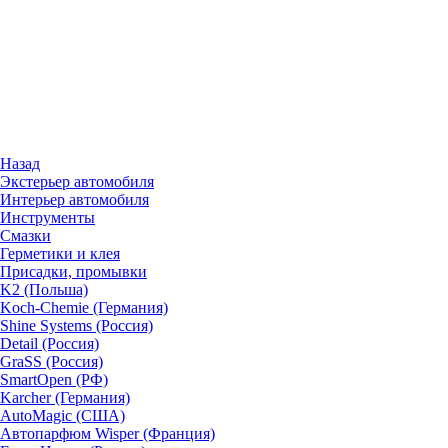
Назад
Экстерьер автомобиля
Интерьер автомобиля
Инструменты
Смазки
Герметики и клея
Присадки, промывки
K2 (Польша)
Koch-Chemie (Германия)
Shine Systems (Россия)
Detail (Россия)
GraSS (Россия)
SmartOpen (РФ)
Karcher (Германия)
AutoMagic (США)
Автопарфюм Wisper (Франция)