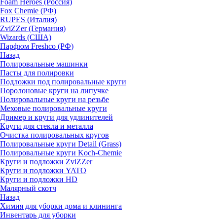
Foam Heroes (Россия)
Fox Chemie (РФ)
RUPES (Италия)
ZviZZer (Германия)
Wizards (США)
Парфюм Freshco (РФ)
Назад
Полировальные машинки
Пасты для полировки
Подложки под полировальные круги
Поролоновые круги на липучке
Полировальные круги на резьбе
Меховые полировальные круги
Дример и круги для удлинителей
Круги для стекла и металла
Очистка полировальных кругов
Полировальные круги Detail (Grass)
Полировальные круги Koch-Chemie
Круги и подложки ZviZZer
Круги и подложки YATO
Круги и подложки HD
Малярный скотч
Назад
Химия для уборки дома и клининга
Инвентарь для уборки