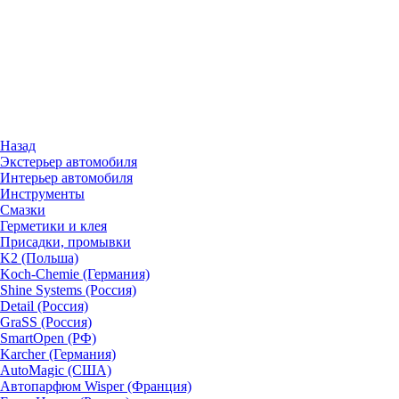
Назад
Экстерьер автомобиля
Интерьер автомобиля
Инструменты
Смазки
Герметики и клея
Присадки, промывки
K2 (Польша)
Koch-Chemie (Германия)
Shine Systems (Россия)
Detail (Россия)
GraSS (Россия)
SmartOpen (РФ)
Karcher (Германия)
AutoMagic (США)
Автопарфюм Wisper (Франция)