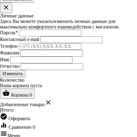
clear
Личные данные
Здесь Вы можете указать/изменить личные данные для
максимально комфортного взаимодействия с магазином.
Пароль
*
Контактный e-mail
Телефон
Фамилия
Имя
Отчество
Изменить
Количество
Ваша корзина пуста
shopping_basket
Корзина
0
clear
Добавленные товары
Итого:
check_circle
Оформить
equalizer
Сравнение
0
reorder
Меню