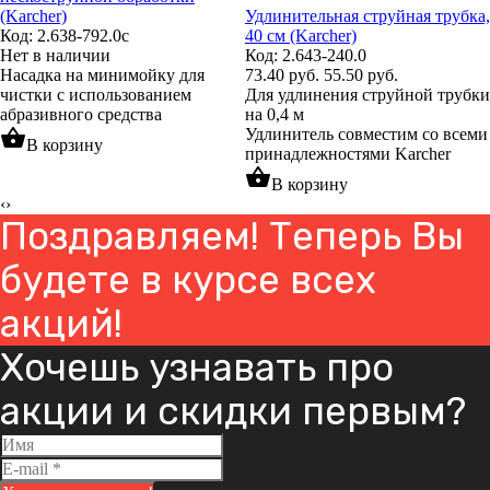
(Karcher)
Удлинительная струйная трубка,
Код: 2.638-792.0c
40 см (Karcher)
Нет в наличии
Код: 2.643-240.0
Насадка на минимойку для
73.40
руб.
55.50
руб.
чистки с использованием
Для удлинения струйной трубки
абразивного средства
на 0,4 м
shopping_basket
Удлинитель совместим со всеми
В корзину
принадлежностями Karcher
shopping_basket
В корзину
‹
›
Поздравляем! Теперь Вы
будете в курсе всех
акций!
Хочешь узнавать про
акции и скидки первым?