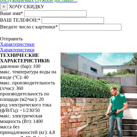
обслуживаемых службой доставки...
.
×
ХОЧУ СКИДКУ
Ваше имя
*
ВАШ ТЕЛЕФОН:
*
Введите число с картинки
*
Отправить
Характеристики
Характеристики
ТЕХНИЧЕСКИЕ
ХАРАКТЕРИСТИКИ:
давление (бар): 100
макс. температура воды на
входе (°С): 40
макс. производительность
(л/час): 360
производительность по
площади (м2/час): 20
род электрического тока
(ф/В/Гц): ~1/230/50
макс. электрическая
мощность (Вт): 1400
масса без
принадлежностей (кг): 4,8