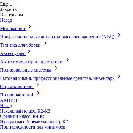
Еще...
Закрыть
Все товары
Назад
keyboard_arrow_right
Минимойки
keyboard_arrow_right
Профессиональные аппараты высокого давления (АВД)
keyboard_arrow_right
Техника для уборки
keyboard_arrow_right
Аксессуары
keyboard_arrow_right
Автохимия и принадлежности
keyboard_arrow_right
Полировальные системы
keyboard_arrow_right
Бытовая химия, профессиональные средства, инвентарь
keyboard_arrow_right
Опрыскиватели
keyboard_arrow_right
Полив растений
АКЦИЯ
Назад
Начальный класс, К2-К3
Средний класс, К4-К5
Экстракласс (премиум-класс), К7
Принадлежности для минимоек