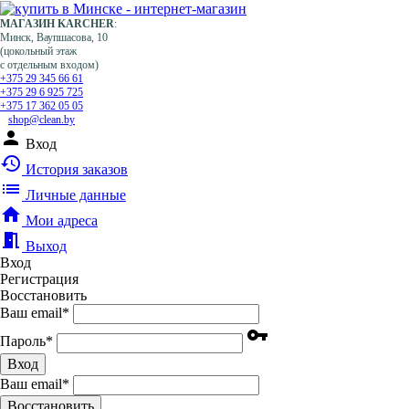
МАГАЗИН KARCHER
:
Минск, Ваупшасова, 10
(цокольный этаж
с отдельным входом)
+375 29 345 66 61
+375 29 6 925 725
+375 17 362 05 05
shop@clean.by
person
Вход
history
История заказов
list
Личные данные
home
Мои адреса
meeting_room
Выход
Вход
Регистрация
Восстановить
Ваш email
*
vpn_key
Пароль
*
Вход
Ваш email
*
Воcстановить