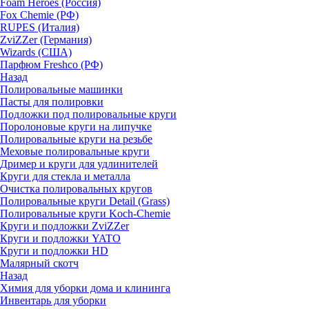
Foam Heroes (Россия)
Fox Chemie (РФ)
RUPES (Италия)
ZviZZer (Германия)
Wizards (США)
Парфюм Freshco (РФ)
Назад
Полировальные машинки
Пасты для полировки
Подложки под полировальные круги
Поролоновые круги на липучке
Полировальные круги на резьбе
Меховые полировальные круги
Дример и круги для удлинителей
Круги для стекла и металла
Очистка полировальных кругов
Полировальные круги Detail (Grass)
Полировальные круги Koch-Chemie
Круги и подложки ZviZZer
Круги и подложки YATO
Круги и подложки HD
Малярный скотч
Назад
Химия для уборки дома и клининга
Инвентарь для уборки