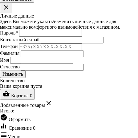
clear
Личные данные
Здесь Вы можете указать/изменить личные данные для
максимально комфортного взаимодействия с магазином.
Пароль
*
Контактный e-mail
Телефон
Фамилия
Имя
Отчество
Изменить
Количество
Ваша корзина пуста
shopping_basket
Корзина
0
clear
Добавленные товары
Итого:
check_circle
Оформить
equalizer
Сравнение
0
reorder
Меню