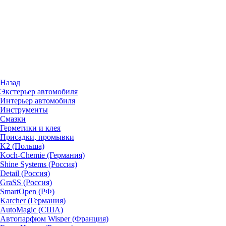
Назад
Экстерьер автомобиля
Интерьер автомобиля
Инструменты
Смазки
Герметики и клея
Присадки, промывки
K2 (Польша)
Koch-Chemie (Германия)
Shine Systems (Россия)
Detail (Россия)
GraSS (Россия)
SmartOpen (РФ)
Karcher (Германия)
AutoMagic (США)
Автопарфюм Wisper (Франция)