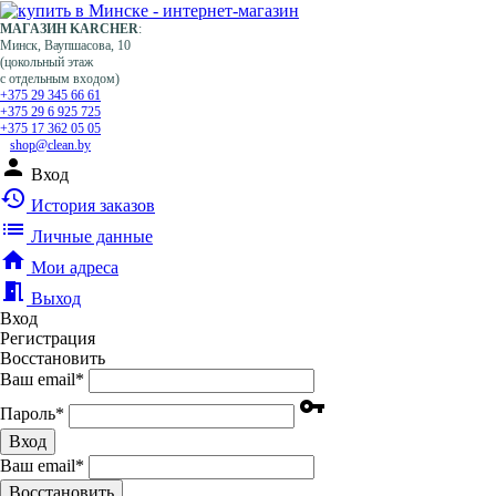
МАГАЗИН KARCHER
:
Минск, Ваупшасова, 10
(цокольный этаж
с отдельным входом)
+375 29 345 66 61
+375 29 6 925 725
+375 17 362 05 05
shop@clean.by
person
Вход
history
История заказов
list
Личные данные
home
Мои адреса
meeting_room
Выход
Вход
Регистрация
Восстановить
Ваш email
*
vpn_key
Пароль
*
Вход
Ваш email
*
Воcстановить