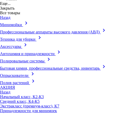
Еще...
Закрыть
Все товары
Назад
keyboard_arrow_right
Минимойки
keyboard_arrow_right
Профессиональные аппараты высокого давления (АВД)
keyboard_arrow_right
Техника для уборки
keyboard_arrow_right
Аксессуары
keyboard_arrow_right
Автохимия и принадлежности
keyboard_arrow_right
Полировальные системы
keyboard_arrow_right
Бытовая химия, профессиональные средства, инвентарь
keyboard_arrow_right
Опрыскиватели
keyboard_arrow_right
Полив растений
АКЦИЯ
Назад
Начальный класс, К2-К3
Средний класс, К4-К5
Экстракласс (премиум-класс), К7
Принадлежности для минимоек