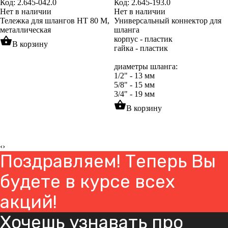
Код: 2.645-042.0
Код: 2.645-193.0
Нет в наличии
Нет в наличии
Тележка для шлангов НТ 80 М,
Универсальный коннектор для
металлическая
шланга
shopping_basket
корпус - пластик
В корзину
гайка - пластик
диаметры шланга:
1/2" - 13 мм
5/8" - 15 мм
3/4" - 19 мм
shopping_basket
В корзину
‹
›
Поздравляем! Теперь Вы
будете в курсе всех
акций!
Хочешь узнавать про