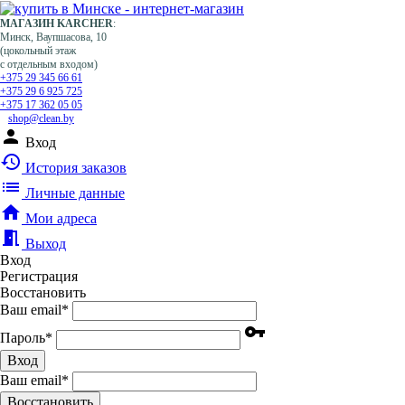
МАГАЗИН KARCHER
:
Минск, Ваупшасова, 10
(цокольный этаж
с отдельным входом)
+375 29 345 66 61
+375 29 6 925 725
+375 17 362 05 05
shop@clean.by
person
Вход
history
История заказов
list
Личные данные
home
Мои адреса
meeting_room
Выход
Вход
Регистрация
Восстановить
Ваш email
*
vpn_key
Пароль
*
Вход
Ваш email
*
Воcстановить