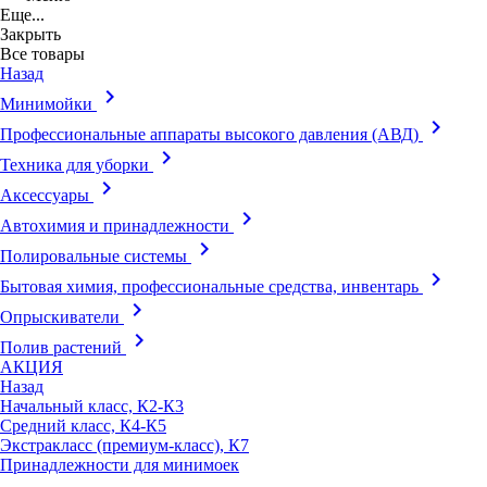
Еще...
Закрыть
Все товары
Назад
keyboard_arrow_right
Минимойки
keyboard_arrow_right
Профессиональные аппараты высокого давления (АВД)
keyboard_arrow_right
Техника для уборки
keyboard_arrow_right
Аксессуары
keyboard_arrow_right
Автохимия и принадлежности
keyboard_arrow_right
Полировальные системы
keyboard_arrow_right
Бытовая химия, профессиональные средства, инвентарь
keyboard_arrow_right
Опрыскиватели
keyboard_arrow_right
Полив растений
АКЦИЯ
Назад
Начальный класс, К2-К3
Средний класс, К4-К5
Экстракласс (премиум-класс), К7
Принадлежности для минимоек