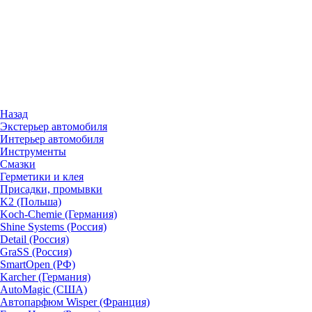
Назад
Экстерьер автомобиля
Интерьер автомобиля
Инструменты
Смазки
Герметики и клея
Присадки, промывки
K2 (Польша)
Koch-Chemie (Германия)
Shine Systems (Россия)
Detail (Россия)
GraSS (Россия)
SmartOpen (РФ)
Karcher (Германия)
AutoMagic (США)
Автопарфюм Wisper (Франция)