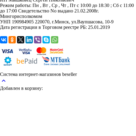
Режим работы:
Пн , Вт , Ср , Чт , Пт c 10:00 до 18:30 ; Сб c 11:00
до 17:00
Свидетельство No выдано 21.02.2008г.
Мингорисполкомом
УНП 190984905
220070, г.Минск, ул.Ваупшасова, 10-9
Дата регистрации в Торговом реестре РБ: 25.01.2019
Система интернет-магазинов beseller
keyboard_arrow_up
Добавлен в корзину: