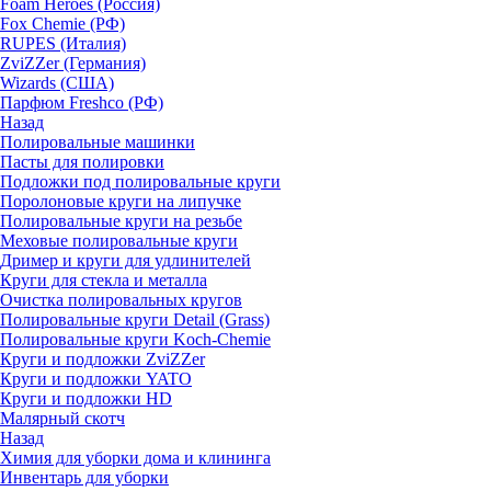
Foam Heroes (Россия)
Fox Chemie (РФ)
RUPES (Италия)
ZviZZer (Германия)
Wizards (США)
Парфюм Freshco (РФ)
Назад
Полировальные машинки
Пасты для полировки
Подложки под полировальные круги
Поролоновые круги на липучке
Полировальные круги на резьбе
Меховые полировальные круги
Дример и круги для удлинителей
Круги для стекла и металла
Очистка полировальных кругов
Полировальные круги Detail (Grass)
Полировальные круги Koch-Chemie
Круги и подложки ZviZZer
Круги и подложки YATO
Круги и подложки HD
Малярный скотч
Назад
Химия для уборки дома и клининга
Инвентарь для уборки