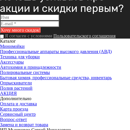
акции и скидки первым?
Я согласен с условиями
Пользовательского соглашения
Каталог
Минимойки
Профессиональные аппараты высокого давления (АВД)
Техника для уборки
Аксессуары
Автохимия и принадлежности
Полировальные системы
Бытовая химия, профессиональные средства, инвентарь
Опрыскиватели
Полив растений
АКЦИЯ
Дополнительно
Оплата и доставка
Карта проезда
Сервисный центр
Вопрос-ответ
Замена и возврат товара
ИП Мышковец Сергей Николаевич