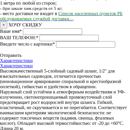
1 метра по любой из сторон;
- п
ри заказе хим.средств от 5 кг;
- место доставки не входит в
Список населенных пунктов РБ
обслуживаемых службой доставки...
.
×
ХОЧУ СКИДКУ
Ваше имя
*
ВАШ ТЕЛЕФОН:
*
Введите число с картинки
*
Отправить
Характеристики
Характеристики
Высококачественный 5-слойный садовый шланг, 1/2" для
взыскательных садоводов, отличается прочностью
(инновационное армирование спиральной и крестообразной
оплеткой), гибкостью и удобством в обращении.
Наружный слой устойчив к атмосферным воздействиям и УФ-
излучению, светонепроницаемый промежуточный слой
предотвращает рост водорослей внутри шланга. Гибкий,
пластичный, не скручивается и не перегибается. Соответствует
наивысшим критериям экологической безопасности: не
содержит токсичных веществ (кадмия, свинца, фталевых
кислот). Обладает высокой термостойкостью: от -20 до +60°C.
Длина 20 м.