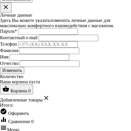
clear
Личные данные
Здесь Вы можете указать/изменить личные данные для
максимально комфортного взаимодействия с магазином.
Пароль
*
Контактный e-mail
Телефон
Фамилия
Имя
Отчество
Изменить
Количество
Ваша корзина пуста
shopping_basket
Корзина
0
clear
Добавленные товары
Итого:
check_circle
Оформить
equalizer
Сравнение
0
reorder
Меню