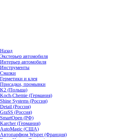
Назад
Экстерьер автомобиля
Интерьер автомобиля
Инструменты
Смазки
Герметики и клея
Присадки, промывки
K2 (Польша)
Koch-Chemie (Германия)
Shine Systems (Россия)
Detail (Россия)
GraSS (Россия)
SmartOpen (РФ)
Karcher (Германия)
AutoMagic (США)
Автопарфюм Wisper (Франция)