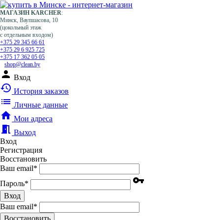
МАГАЗИН KARCHER
:
Минск, Ваупшасова, 10
(цокольный этаж
с отдельным входом)
+375 29 345 66 61
+375 29 6 925 725
+375 17 362 05 05
shop@clean.by
person
Вход
history
История заказов
list
Личные данные
home
Мои адреса
meeting_room
Выход
Вход
Регистрация
Восстановить
Ваш email
*
vpn_key
Пароль
*
Вход
Ваш email
*
Воcстановить