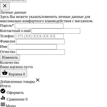
clear
Личные данные
Здесь Вы можете указать/изменить личные данные для
максимально комфортного взаимодействия с магазином.
Пароль
*
Контактный e-mail
Телефон
Фамилия
Имя
Отчество
Изменить
Количество
Ваша корзина пуста
shopping_basket
Корзина
0
clear
Добавленные товары
Итого:
check_circle
Оформить
equalizer
Сравнение
0
reorder
Меню