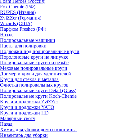
Foam Heroes (Россия)
Fox Chemie (РФ)
RUPES (Италия)
ZviZZer (Германия)
Wizards (США)
Парфюм Freshco (РФ)
Назад
Полировальные машинки
Пасты для полировки
Подложки под полировальные круги
Поролоновые круги на липучке
Полировальные круги на резьбе
Меховые полировальные круги
Дример и круги для удлинителей
Круги для стекла и металла
Очистка полировальных кругов
Полировальные круги Detail (Grass)
Полировальные круги Koch-Chemie
Круги и подложки ZviZZer
Круги и подложки YATO
Круги и подложки HD
Малярный скотч
Назад
Химия для уборки дома и клининга
Инвентарь для уборки