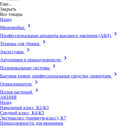
Еще...
Закрыть
Все товары
Назад
keyboard_arrow_right
Минимойки
keyboard_arrow_right
Профессиональные аппараты высокого давления (АВД)
keyboard_arrow_right
Техника для уборки
keyboard_arrow_right
Аксессуары
keyboard_arrow_right
Автохимия и принадлежности
keyboard_arrow_right
Полировальные системы
keyboard_arrow_right
Бытовая химия, профессиональные средства, инвентарь
keyboard_arrow_right
Опрыскиватели
keyboard_arrow_right
Полив растений
АКЦИЯ
Назад
Начальный класс, К2-К3
Средний класс, К4-К5
Экстракласс (премиум-класс), К7
Принадлежности для минимоек