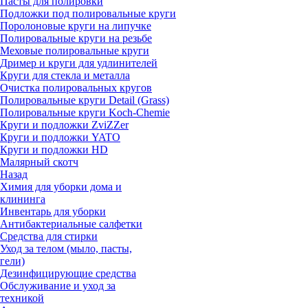
Пасты для полировки
Подложки под полировальные круги
Поролоновые круги на липучке
Полировальные круги на резьбе
Меховые полировальные круги
Дример и круги для удлинителей
Круги для стекла и металла
Очистка полировальных кругов
Полировальные круги Detail (Grass)
Полировальные круги Koch-Chemie
Круги и подложки ZviZZer
Круги и подложки YATO
Круги и подложки HD
Малярный скотч
Назад
Химия для уборки дома и
клининга
Инвентарь для уборки
Антибактериальные салфетки
Средства для стирки
Уход за телом (мыло, пасты,
гели)
Дезинфицирующие средства
Обслуживание и уход за
техникой