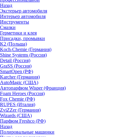
Назад
Экстерьер автомобиля
Интерьер автомобиля
Инструменты
Смазки
Герметики и клея
Присадки, промывки
K2 (Польша)
Koch-Chemie (Германия)
Shine Systems (Россия)
Detail (Россия)
GraSS (Россия)
SmartOpen (РФ)
Karcher (Германия)
AutoMagic (США)
Автопарфюм Wisper (Франция)
Foam Heroes (Россия)
Fox Chemie (РФ)
RUPES (Италия)
ZviZZer (Германия)
Wizards (США)
Парфюм Freshco (РФ)
Назад
Полировальные машинки