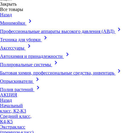
Закрыть
Все товары
Назад
keyboard_arrow_right
Минимойки
keyboard_arrow_right
Профессиональные аппараты высокого давления (АВД)
keyboard_arrow_right
Техника для уборки
keyboard_arrow_right
Аксессуары
keyboard_arrow_right
Автохимия и принадлежности
keyboard_arrow_right
Полировальные системы
keyboard_arrow_right
Бытовая химия, профессиональные средства, инвентарь
keyboard_arrow_right
Опрыскиватели
keyboard_arrow_right
Полив растений
АКЦИЯ
Назад
Начальный
класс, К2-К3
Средний класс,
К4-К5
Экстракласс
(премиум-класс),