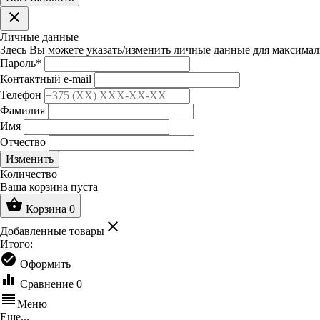
clear
Личные данные
Здесь Вы можете указать/изменить личные данные для максимал
Пароль
*
Контактный e-mail
Телефон
Фамилия
Имя
Отчество
Изменить
Количество
Ваша корзина пуста
shopping_basket
Корзина
0
clear
Добавленные товары
Итого:
check_circle
Оформить
equalizer
Сравнение
0
reorder
Меню
Еще...