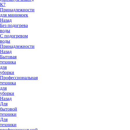
К7
Принадлежности
для минимоек
Назад
Без подогрева
воды
С подогревом
воды
Принадлежности
Назад
Бытовая
техника
для
уборки
Профессиональная
техника
для
уборки
Назад
Для
бытовой
техники
Для
техники
профессиональной