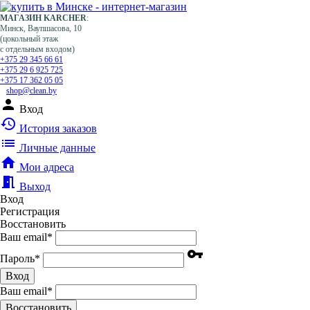
МАГАЗИН KARCHER
:
Минск, Ваупшасова, 10
(цокольный этаж
с отдельным входом)
+375 29 345 66 61
+375 29 6 925 725
+375 17 362 05 05
shop@clean.by
person
Вход
history
История заказов
list
Личные данные
home
Мои адреса
meeting_room
Выход
Вход
Регистрация
Восстановить
Ваш email
*
vpn_key
Пароль
*
Вход
Ваш email
*
Воcстановить