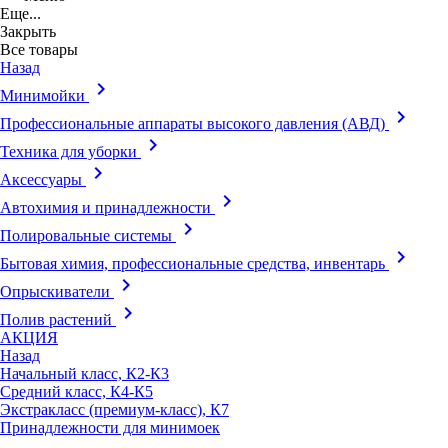
Еще...
Закрыть
Все товары
Назад
keyboard_arrow_right
Минимойки
keyboard_arrow_right
Профессиональные аппараты высокого давления (АВД)
keyboard_arrow_right
Техника для уборки
keyboard_arrow_right
Аксессуары
keyboard_arrow_right
Автохимия и принадлежности
keyboard_arrow_right
Полировальные системы
keyboard_arrow_right
Бытовая химия, профессиональные средства, инвентарь
keyboard_arrow_right
Опрыскиватели
keyboard_arrow_right
Полив растений
АКЦИЯ
Назад
Начальный класс, К2-К3
Средний класс, К4-К5
Экстракласс (премиум-класс), К7
Принадлежности для минимоек