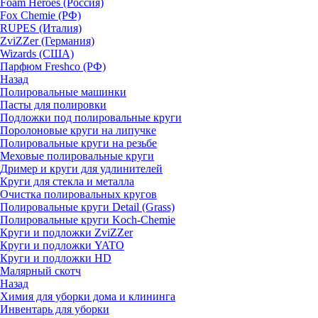
Foam Heroes (Россия)
Fox Chemie (РФ)
RUPES (Италия)
ZviZZer (Германия)
Wizards (США)
Парфюм Freshco (РФ)
Назад
Полировальные машинки
Пасты для полировки
Подложки под полировальные круги
Поролоновые круги на липучке
Полировальные круги на резьбе
Меховые полировальные круги
Дример и круги для удлинителей
Круги для стекла и металла
Очистка полировальных кругов
Полировальные круги Detail (Grass)
Полировальные круги Koch-Chemie
Круги и подложки ZviZZer
Круги и подложки YATO
Круги и подложки HD
Малярный скотч
Назад
Химия для уборки дома и клининга
Инвентарь для уборки