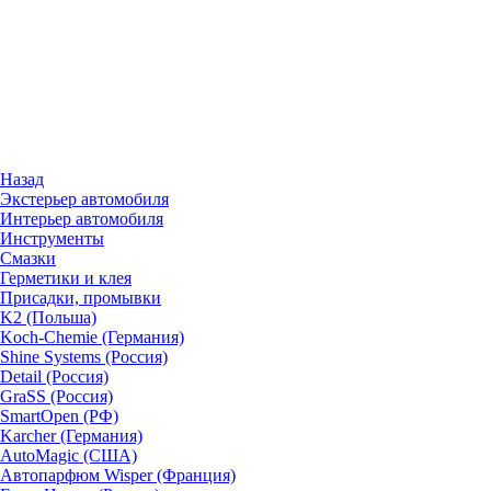
Назад
Экстерьер автомобиля
Интерьер автомобиля
Инструменты
Смазки
Герметики и клея
Присадки, промывки
K2 (Польша)
Koch-Chemie (Германия)
Shine Systems (Россия)
Detail (Россия)
GraSS (Россия)
SmartOpen (РФ)
Karcher (Германия)
AutoMagic (США)
Автопарфюм Wisper (Франция)