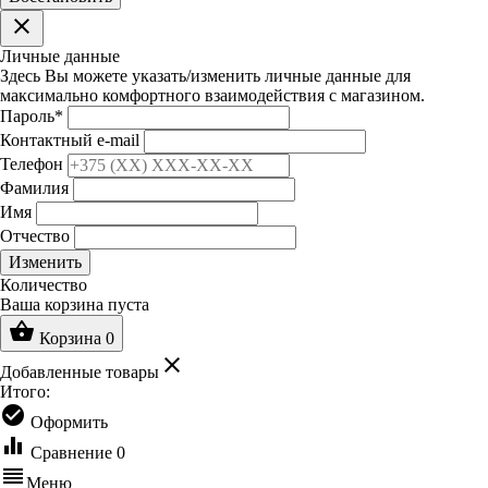
clear
Личные данные
Здесь Вы можете указать/изменить личные данные для
максимально комфортного взаимодействия с магазином.
Пароль
*
Контактный e-mail
Телефон
Фамилия
Имя
Отчество
Изменить
Количество
Ваша корзина пуста
shopping_basket
Корзина
0
clear
Добавленные товары
Итого:
check_circle
Оформить
equalizer
Сравнение
0
reorder
Меню