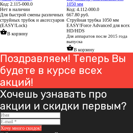
Код: 2.115-000.0
1050 мм
Нет в наличии
Код: 4.112-000.0
Для быстрой смены различных
667.80
руб.
струйных трубок и аксессуаров
Струйная трубка 1050 мм
(EASY!Lock)
EASY!Force Advanced для всех
shopping_basket
HD/HDS
В корзину
Для аппаратов после 2015 года
выпуска
shopping_basket
В корзину
Поздравляем! Теперь Вы
будете в курсе всех
акций!
Хочешь узнавать про
акции и скидки первым?