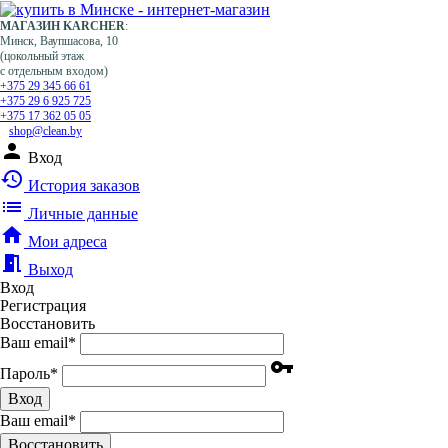
МАГАЗИН KARCHER
:
Минск, Ваупшасова, 10
(цокольный этаж
с отдельным входом)
+375 29 345 66 61
+375 29 6 925 725
+375 17 362 05 05
shop@clean.by
person
Вход
history
История заказов
list
Личные данные
home
Мои адреса
meeting_room
Выход
Вход
Регистрация
Восстановить
Ваш email
*
vpn_key
Пароль
*
Вход
Ваш email
*
Воcстановить