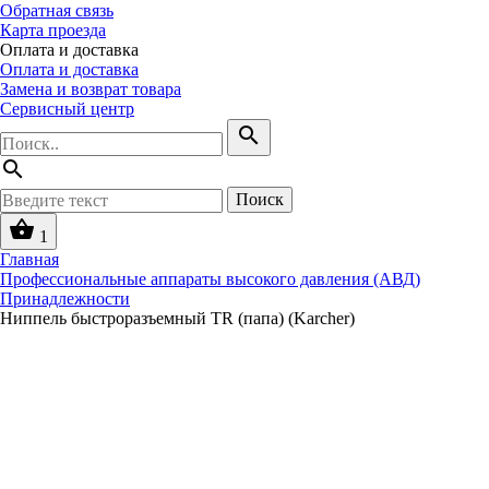
Обратная связь
Карта проезда
Оплата и доставка
Оплата и доставка
Замена и возврат товара
Сервисный центр
search
search
Поиск
shopping_basket
1
Главная
Профессиональные аппараты высокого давления (АВД)
Принадлежности
Ниппель быстроразъемный TR (папа) (Karcher)