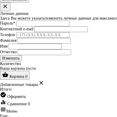
clear
Личные данные
Здесь Вы можете указать/изменить личные данные для максимал
Пароль
*
Контактный e-mail
Телефон
Фамилия
Имя
Отчество
Изменить
Количество
Ваша корзина пуста
shopping_basket
Корзина
0
clear
Добавленные товары
Итого:
check_circle
Оформить
equalizer
Сравнение
0
reorder
Меню
Еще...