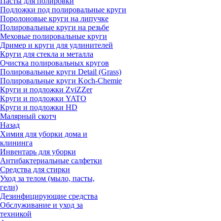
Пасты для полировки
Подложки под полировальные круги
Поролоновые круги на липучке
Полировальные круги на резьбе
Меховые полировальные круги
Дример и круги для удлинителей
Круги для стекла и металла
Очистка полировальных кругов
Полировальные круги Detail (Grass)
Полировальные круги Koch-Chemie
Круги и подложки ZviZZer
Круги и подложки YATO
Круги и подложки HD
Малярный скотч
Назад
Химия для уборки дома и
клининга
Инвентарь для уборки
Антибактериальные салфетки
Средства для стирки
Уход за телом (мыло, пасты,
гели)
Дезинфицирующие средства
Обслуживание и уход за
техникой