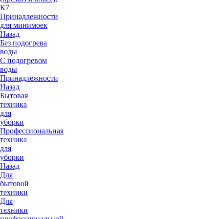
К7
Принадлежности
для минимоек
Назад
Без подогрева
воды
С подогревом
воды
Принадлежности
Назад
Бытовая
техника
для
уборки
Профессиональная
техника
для
уборки
Назад
Для
бытовой
техники
Для
техники
профессиональной