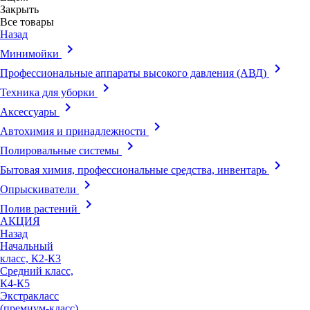
Закрыть
Все товары
Назад
keyboard_arrow_right
Минимойки
keyboard_arrow_right
Профессиональные аппараты высокого давления (АВД)
keyboard_arrow_right
Техника для уборки
keyboard_arrow_right
Аксессуары
keyboard_arrow_right
Автохимия и принадлежности
keyboard_arrow_right
Полировальные системы
keyboard_arrow_right
Бытовая химия, профессиональные средства, инвентарь
keyboard_arrow_right
Опрыскиватели
keyboard_arrow_right
Полив растений
АКЦИЯ
Назад
Начальный
класс, К2-К3
Средний класс,
К4-К5
Экстракласс
(премиум-класс),