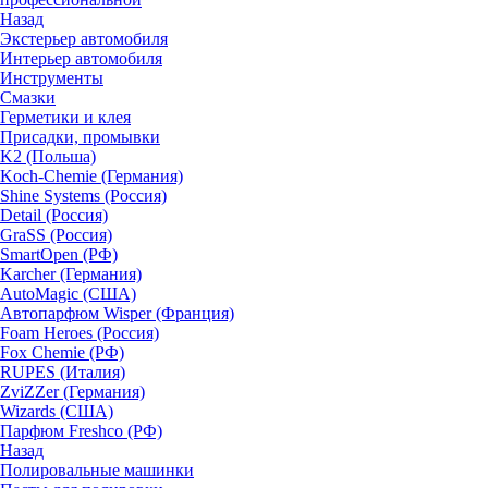
Назад
Экстерьер автомобиля
Интерьер автомобиля
Инструменты
Смазки
Герметики и клея
Присадки, промывки
K2 (Польша)
Koch-Chemie (Германия)
Shine Systems (Россия)
Detail (Россия)
GraSS (Россия)
SmartOpen (РФ)
Karcher (Германия)
AutoMagic (США)
Автопарфюм Wisper (Франция)
Foam Heroes (Россия)
Fox Chemie (РФ)
RUPES (Италия)
ZviZZer (Германия)
Wizards (США)
Парфюм Freshco (РФ)
Назад
Полировальные машинки