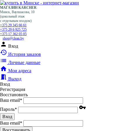
МАГАЗИН KARCHER
:
Минск, Ваупшасова, 10
(цокольный этаж
с отдельным входом)
+375 29 345 66 61
+375 29 6 925 725
+375 17 362 05 05
shop@clean.by
person
Вход
history
История заказов
list
Личные данные
home
Мои адреса
meeting_room
Выход
Вход
Регистрация
Восстановить
Ваш email
*
vpn_key
Пароль
*
Вход
Ваш email
*
Воcстановить