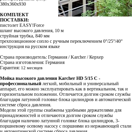
380х360х930
КОМПЛЕКТ
ПОСТАВКИ:
пистолет EASY!Force
шланг высокого давления, 10 м
струйная трубка, 840 мм
трехпозиционное сопло с ручным переключением 0°/25°/40°
инструкция на русском языке
Страна производитель: Германия / Karcher / Керхер
Страна изготовления: Германия
Гарантия:
12 месяцев
Мойка высокого давления Karcher HD 5/15 C -
профессиональный
легкий, мобильный и универсальный
аппарат, его можно эксплуатировать как в вертикальном, так и
горизонтальном положении. Отличается долгим сроком службы
благодаря латунной головке блока цилиндров и автоматической
системе сброса давления.
Модели этой группы снабжены удобными держателями для
принадлежностей и отличаются долгим сроком службы
благодаря наличию латунной головке блока цилиндров, 3-
поршневому осевому насосу с поршнями из нержавеющей стали
и автоматической системе сброса давления.