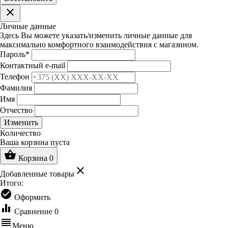
clear
Личные данные
Здесь Вы можете указать/изменить личные данные для
максимально комфортного взаимодействия с магазином.
Пароль
*
Контактный e-mail
Телефон
Фамилия
Имя
Отчество
Изменить
Количество
Ваша корзина пуста
shopping_basket
Корзина
0
clear
Добавленные товары
Итого:
check_circle
Оформить
equalizer
Сравнение
0
reorder
Меню