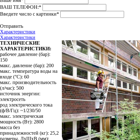
Ваше имя
*
ВАШ ТЕЛЕФОН:
*
Введите число с картинки
*
Отправить
Характеристики
Характеристики
ТЕХНИЧЕСКИЕ
ХАРАКТЕРИСТИКИ:
рабочее давление (бар):
150
макс. давление (бар): 200
макс. температура воды на
входе (°С): 60
макс. производительность
(л/час): 500
источник энергии:
электросеть
род электрического тока
(ф/В/Гц): ~1/230/50
макс. электрическая
мощность (Вт): 2800
масса без
принадлежностей (кг): 25,2
размеры, ДхШхВ (мм):