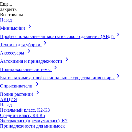
Еще...
Закрыть
Все товары
Назад
keyboard_arrow_right
Минимойки
keyboard_arrow_right
Профессиональные аппараты высокого давления (АВД)
keyboard_arrow_right
Техника для уборки
keyboard_arrow_right
Аксессуары
keyboard_arrow_right
Автохимия и принадлежности
keyboard_arrow_right
Полировальные системы
keyboard_arrow_right
Бытовая химия, профессиональные средства, инвентарь
keyboard_arrow_right
Опрыскиватели
keyboard_arrow_right
Полив растений
АКЦИЯ
Назад
Начальный класс, К2-К3
Средний класс, К4-К5
Экстракласс (премиум-класс), К7
Принадлежности для минимоек