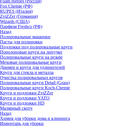
Foam Heroes (Россия)
Fox Chemie (РФ)
RUPES (Италия)
ZviZZer (Германия)
Wizards (США)
Парфюм Freshco (РФ)
Назад
Полировальные машинки
Пасты для полировки
Подложки под полировальные круги
Поролоновые круги на липучке
Полировальные круги на резьбе
Меховые полировальные круги
Дример и круги для удлинителей
Круги для стекла и металла
Очистка полировальных кругов
Полировальные круги Detail (Grass)
Полировальные круги Koch-Chemie
Круги и подложки ZviZZer
Круги и подложки YATO
Круги и подложки HD
Малярный скотч
Назад
Химия для уборки дома и клининга
Инвентарь для уборки