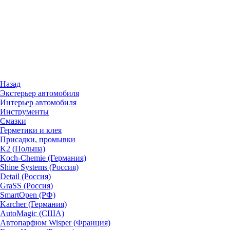
Назад
Экстерьер автомобиля
Интерьер автомобиля
Инструменты
Смазки
Герметики и клея
Присадки, промывки
K2 (Польша)
Koch-Chemie (Германия)
Shine Systems (Россия)
Detail (Россия)
GraSS (Россия)
SmartOpen (РФ)
Karcher (Германия)
AutoMagic (США)
Автопарфюм Wisper (Франция)