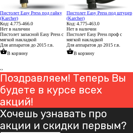
Пистолет Easy Press под гайку
Пистолет Easy Press под штуцер
(Karcher)
(Karcher)
Код: 4.775-466.0
Код: 4.775-463.0
Нет в наличии
Нет в наличии
Пистолет запасной Easy Press с
Пистолет Easy Press проф с
мягкой накладкой
мягкой накладкой
Для аппаратов до 2015 г.в.
Для аппаратов до 2015 г.в.
shopping_basket
shopping_basket
В корзину
В корзину
‹
›
Поздравляем! Теперь Вы
будете в курсе всех
акций!
Хочешь узнавать про
акции и скидки первым?