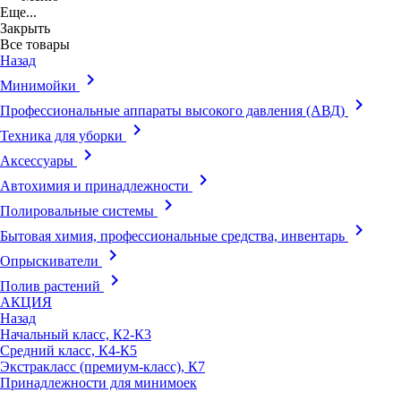
Еще...
Закрыть
Все товары
Назад
keyboard_arrow_right
Минимойки
keyboard_arrow_right
Профессиональные аппараты высокого давления (АВД)
keyboard_arrow_right
Техника для уборки
keyboard_arrow_right
Аксессуары
keyboard_arrow_right
Автохимия и принадлежности
keyboard_arrow_right
Полировальные системы
keyboard_arrow_right
Бытовая химия, профессиональные средства, инвентарь
keyboard_arrow_right
Опрыскиватели
keyboard_arrow_right
Полив растений
АКЦИЯ
Назад
Начальный класс, К2-К3
Средний класс, К4-К5
Экстракласс (премиум-класс), К7
Принадлежности для минимоек