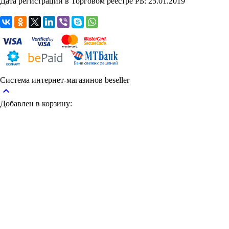
Дата регистрации в Торговом реестре РБ: 25.01.2019
Система интернет-магазинов beseller
keyboard_arrow_up
Добавлен в корзину: