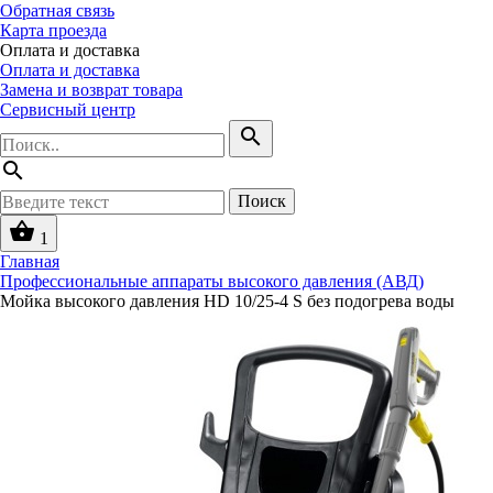
Обратная связь
Карта проезда
Оплата и доставка
Оплата и доставка
Замена и возврат товара
Сервисный центр
search
search
Поиск
shopping_basket
1
Главная
Профессиональные аппараты высокого давления (АВД)
Мойка высокого давления HD 10/25-4 S без подогрева воды