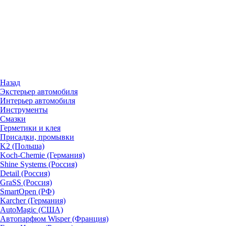
Назад
Экстерьер автомобиля
Интерьер автомобиля
Инструменты
Смазки
Герметики и клея
Присадки, промывки
K2 (Польша)
Koch-Chemie (Германия)
Shine Systems (Россия)
Detail (Россия)
GraSS (Россия)
SmartOpen (РФ)
Karcher (Германия)
AutoMagic (США)
Автопарфюм Wisper (Франция)