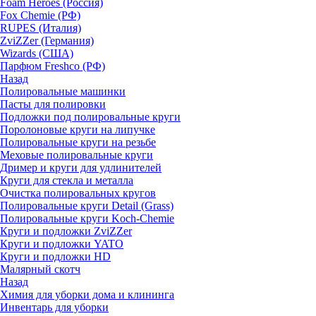
Foam Heroes (Россия)
Fox Chemie (РФ)
RUPES (Италия)
ZviZZer (Германия)
Wizards (США)
Парфюм Freshco (РФ)
Назад
Полировальные машинки
Пасты для полировки
Подложки под полировальные круги
Поролоновые круги на липучке
Полировальные круги на резьбе
Меховые полировальные круги
Дример и круги для удлинителей
Круги для стекла и металла
Очистка полировальных кругов
Полировальные круги Detail (Grass)
Полировальные круги Koch-Chemie
Круги и подложки ZviZZer
Круги и подложки YATO
Круги и подложки HD
Малярный скотч
Назад
Химия для уборки дома и клининга
Инвентарь для уборки