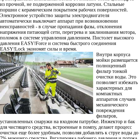
из прочной, не подверженной коррозии латуни. Стальные
поршни с керамическим покрытием рабочих поверхностей.
Электронное устройство защиты электродвигателя
автоматически выключает аппарат при возникновении
неисправностей - в случае пропадания фазы, отклонения
напряжения питающей сети, перегрева и заклинивания мотора,
поломок в системе управления давлением. Пистолет высокого
давления EASY!Force и система быстрого соединения
EASY!Lock экономят силы и время.
Внутри корпуса
мойки размещается
полноценный
фильтр тонкой
очистки воды. Это
позволяет избежать
характерных для
компактных
аппаратов случаев
механического
повреждения
фильтров,
установленных снаружи на входном патрубке. Инжектор и бак
для чистящего средства, встроенные в помпу, делают процесс
очистки еще более удобным, позволяя добавлять к струе воды до
7% моющего средства. Регулировка рабочего давления и потока