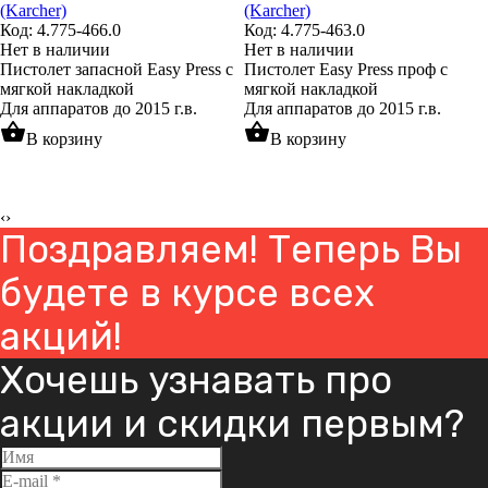
(Karcher)
(Karcher)
Код: 4.775-466.0
Код: 4.775-463.0
Нет в наличии
Нет в наличии
Пистолет запасной Easy Press с
Пистолет Easy Press проф с
мягкой накладкой
мягкой накладкой
Для аппаратов до 2015 г.в.
Для аппаратов до 2015 г.в.
shopping_basket
shopping_basket
В корзину
В корзину
‹
›
Поздравляем! Теперь Вы
будете в курсе всех
акций!
Хочешь узнавать про
акции и скидки первым?