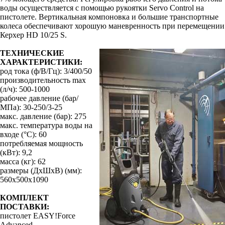
воды осуществляется с помощью рукоятки Servo Control на
пистолете. Вертикальная компоновка и большие транспортные
колеса обеспечивают хорошую маневренность при перемещении
Керхер HD 10/25 S.
ТЕХНИЧЕСКИЕ
ХАРАКТЕРИСТИКИ:
род тока (ф/В/Гц): 3/400/50
производительность max
(л/ч): 500-1000
рабочее давление (бар/
МПа): 30-250/3-25
макс. давление (бар): 275
макс. температура воды на
входе (°С): 60
потребляемая мощность
(кВт): 9,2
масса (кг): 62
размеры (ДхШхВ) (мм):
560х500х1090
КОМПЛЕКТ
ПОСТАВКИ:
пистолет EASY!Force
Advanced