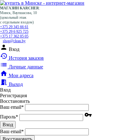
МАГАЗИН KARCHER
:
Минск, Ваупшасова, 10
(цокольный этаж
с отдельным входом)
+375 29 345 66 61
+375 29 6 925 725
+375 17 362 05 05
shop@clean.by
person
Вход
history
История заказов
list
Личные данные
home
Мои адреса
meeting_room
Выход
Вход
Регистрация
Восстановить
Ваш email
*
vpn_key
Пароль
*
Вход
Ваш email
*
Воcстановить