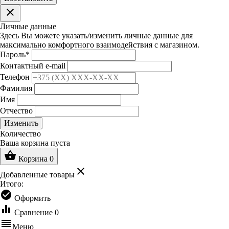
clear
Личные данные
Здесь Вы можете указать/изменить личные данные для
максимально комфортного взаимодействия с магазином.
Пароль
*
Контактный e-mail
Телефон
Фамилия
Имя
Отчество
Изменить
Количество
Ваша корзина пуста
shopping_basket
Корзина
0
clear
Добавленные товары
Итого:
check_circle
Оформить
equalizer
Сравнение
0
reorder
Меню