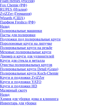
Foam Heroes (Россия)
Fox Chemie (РФ)
RUPES (Италия)
ZviZZer (Германия)
Wizards (США)
Парфюм Freshco (РФ)
Назад
Полировальные машинки
Пасты для полировки
Подложки под полировальные круги
Поролоновые круги на липучке
Полировальные круги на резьбе
Меховые полировальные круги
Дример и круги для удлинителей
Круги для стекла и металла
Очистка полировальных кругов
Полировальные круги Detail (Grass)
Полировальные круги Koch-Chemie
Круги и подложки ZviZZer
Круги и подложки YATO
Круги и подложки HD
Малярный скотч
Назад
Химия для уборки дома и клининга
Инвентарь для уборки