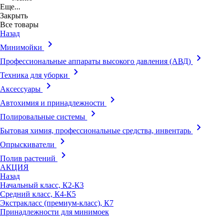
Еще...
Закрыть
Все товары
Назад
keyboard_arrow_right
Минимойки
keyboard_arrow_right
Профессиональные аппараты высокого давления (АВД)
keyboard_arrow_right
Техника для уборки
keyboard_arrow_right
Аксессуары
keyboard_arrow_right
Автохимия и принадлежности
keyboard_arrow_right
Полировальные системы
keyboard_arrow_right
Бытовая химия, профессиональные средства, инвентарь
keyboard_arrow_right
Опрыскиватели
keyboard_arrow_right
Полив растений
АКЦИЯ
Назад
Начальный класс, К2-К3
Средний класс, К4-К5
Экстракласс (премиум-класс), К7
Принадлежности для минимоек