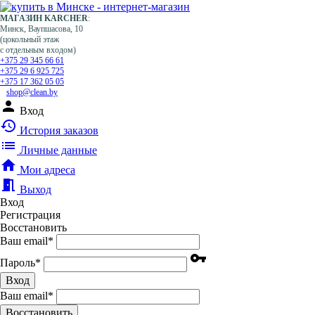
МАГАЗИН KARCHER
:
Минск, Ваупшасова, 10
(цокольный этаж
с отдельным входом)
+375 29 345 66 61
+375 29 6 925 725
+375 17 362 05 05
shop@clean.by
person
Вход
history
История заказов
list
Личные данные
home
Мои адреса
meeting_room
Выход
Вход
Регистрация
Восстановить
Ваш email
*
vpn_key
Пароль
*
Вход
Ваш email
*
Воcстановить