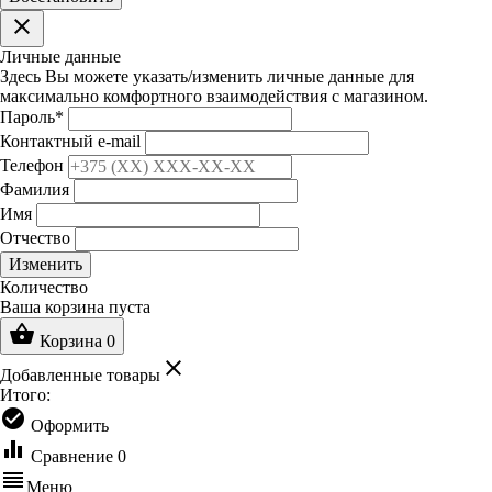
clear
Личные данные
Здесь Вы можете указать/изменить личные данные для
максимально комфортного взаимодействия с магазином.
Пароль
*
Контактный e-mail
Телефон
Фамилия
Имя
Отчество
Изменить
Количество
Ваша корзина пуста
shopping_basket
Корзина
0
clear
Добавленные товары
Итого:
check_circle
Оформить
equalizer
Сравнение
0
reorder
Меню