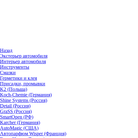
Назад
Экстерьер автомобиля
Интерьер автомобиля
Инструменты
Смазки
Герметики и клея
Присадки, промывки
K2 (Польша)
Koch-Chemie (Германия)
Shine Systems (Россия)
Detail (Россия)
GraSS (Россия)
SmartOpen (РФ)
Karcher (Германия)
AutoMagic (США)
Автопарфюм Wisper (Франция)