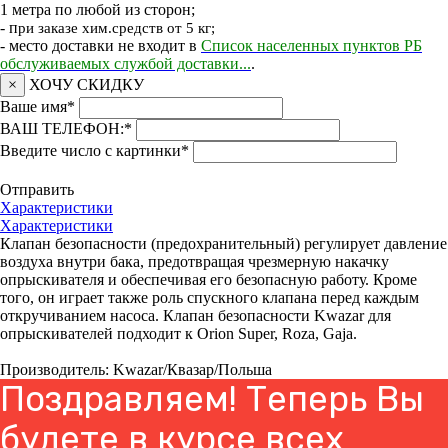
1 метра по любой из сторон;
- п
ри заказе хим.средств от 5 кг;
- место доставки не входит в
Список населенных пунктов РБ
обслуживаемых службой доставки...
.
×
ХОЧУ СКИДКУ
Ваше имя
*
ВАШ ТЕЛЕФОН:
*
Введите число с картинки
*
Отправить
Характеристики
Характеристики
Клапан безопасности (предохранительный) регулирует давление
воздуха внутри бака, предотвращая чрезмерную накачку
опрыскивателя и обеспечивая его безопасную работу. Кроме
того, он играет также роль спускного клапана перед каждым
откручиванием насоса. Клапан безопасности Kwazar для
опрыскивателей подходит к Orion Super, Roza, Gaja.
Производитель: Kwazar/Квазар/Польша
Поздравляем! Теперь Вы
будете в курсе всех