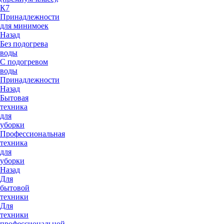
К7
Принадлежности
для минимоек
Назад
Без подогрева
воды
С подогревом
воды
Принадлежности
Назад
Бытовая
техника
для
уборки
Профессиональная
техника
для
уборки
Назад
Для
бытовой
техники
Для
техники
профессиональной