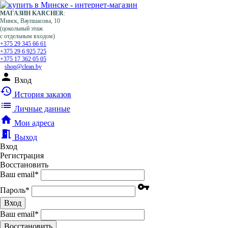
МАГАЗИН KARCHER
:
Минск, Ваупшасова, 10
(цокольный этаж
с отдельным входом)
+375 29 345 66 61
+375 29 6 925 725
+375 17 362 05 05
shop@clean.by
person
Вход
history
История заказов
list
Личные данные
home
Мои адреса
meeting_room
Выход
Вход
Регистрация
Восстановить
Ваш email
*
vpn_key
Пароль
*
Вход
Ваш email
*
Воcстановить