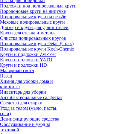
Пасты для полировки
Подложки под полировальные круги
Поролоновые круги на липучке
Полировальные круги на резьбе
Меховые полировальные круги
Дример и круги для удлинителей
Круги для стекла и металла
Очистка полировальных кругов
Полировальные круги Detail (Grass)
Полировальные круги Koch-Chemie
Круги и подложки ZviZZer
Круги и подложки YATO
Круги и подложки HD
Малярный скотч
Назад
Химия для уборки дома и
клининга
Инвентарь для уборки
Антибактериальные салфетки
Средства для стирки
Уход за телом (мыло, пасты,
гели)
Дезинфицирующие средства
Обслуживание и уход за
техникой