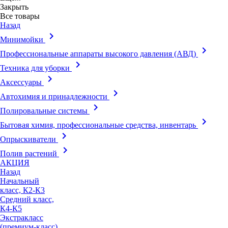
Закрыть
Все товары
Назад
keyboard_arrow_right
Минимойки
keyboard_arrow_right
Профессиональные аппараты высокого давления (АВД)
keyboard_arrow_right
Техника для уборки
keyboard_arrow_right
Аксессуары
keyboard_arrow_right
Автохимия и принадлежности
keyboard_arrow_right
Полировальные системы
keyboard_arrow_right
Бытовая химия, профессиональные средства, инвентарь
keyboard_arrow_right
Опрыскиватели
keyboard_arrow_right
Полив растений
АКЦИЯ
Назад
Начальный
класс, К2-К3
Средний класс,
К4-К5
Экстракласс
(премиум-класс),