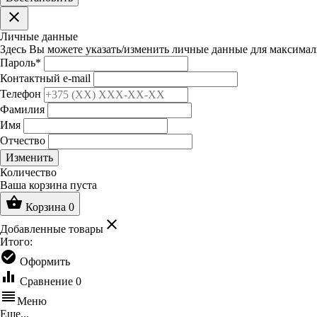
clear
Личные данные
Здесь Вы можете указать/изменить личные данные для максимал
Пароль
*
Контактный e-mail
Телефон
Фамилия
Имя
Отчество
Изменить
Количество
Ваша корзина пуста
shopping_basket
Корзина
0
clear
Добавленные товары
Итого:
check_circle
Оформить
equalizer
Сравнение
0
reorder
Меню
Еще...