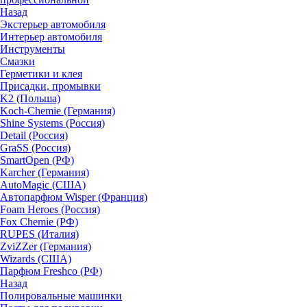
Назад
Экстерьер автомобиля
Интерьер автомобиля
Инструменты
Смазки
Герметики и клея
Присадки, промывки
K2 (Польша)
Koch-Chemie (Германия)
Shine Systems (Россия)
Detail (Россия)
GraSS (Россия)
SmartOpen (РФ)
Karcher (Германия)
AutoMagic (США)
Автопарфюм Wisper (Франция)
Foam Heroes (Россия)
Fox Chemie (РФ)
RUPES (Италия)
ZviZZer (Германия)
Wizards (США)
Парфюм Freshco (РФ)
Назад
Полировальные машинки