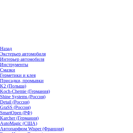
Назад
Экстерьер автомобиля
Интерьер автомобиля
Инструменты
Смазки
Герметики и клея
Присадки, промывки
K2 (Польша)
Koch-Chemie (Германия)
Shine Systems (Россия)
Detail (Россия)
GraSS (Россия)
SmartOpen (РФ)
Karcher (Германия)
AutoMagic (США)
Автопарфюм Wisper (Франция)