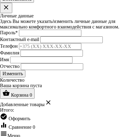
clear
Личные данные
Здесь Вы можете указать/изменить личные данные для
максимально комфортного взаимодействия с магазином.
Пароль
*
Контактный e-mail
Телефон
Фамилия
Имя
Отчество
Изменить
Количество
Ваша корзина пуста
shopping_basket
Корзина
0
clear
Добавленные товары
Итого:
check_circle
Оформить
equalizer
Сравнение
0
reorder
Меню