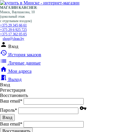
МАГАЗИН KARCHER
:
Минск, Ваупшасова, 10
(цокольный этаж
с отдельным входом)
+375 29 345 66 61
+375 29 6 925 725
+375 17 362 05 05
shop@clean.by
person
Вход
history
История заказов
list
Личные данные
home
Мои адреса
meeting_room
Выход
Вход
Регистрация
Восстановить
Ваш email
*
vpn_key
Пароль
*
Вход
Ваш email
*
Воcстановить