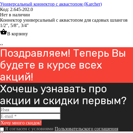
Универсальный коннектор с аквастопом (Karcher)
Код: 2.645-202.0
Нет в наличии
Коннектор универсальный с аквастопом для садовых шлангов
1/2", 5/8", 3/4"
shopping_basket
В корзину
‹
›
Поздравляем! Теперь Вы
будете в курсе всех
акций!
Хочешь узнавать про
акции и скидки первым?
Я согласен с условиями
Пользовательского соглашения