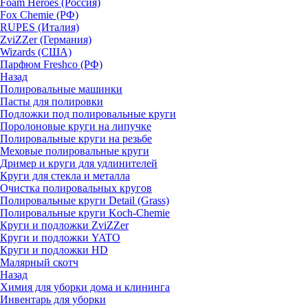
Foam Heroes (Россия)
Fox Chemie (РФ)
RUPES (Италия)
ZviZZer (Германия)
Wizards (США)
Парфюм Freshco (РФ)
Назад
Полировальные машинки
Пасты для полировки
Подложки под полировальные круги
Поролоновые круги на липучке
Полировальные круги на резьбе
Меховые полировальные круги
Дример и круги для удлинителей
Круги для стекла и металла
Очистка полировальных кругов
Полировальные круги Detail (Grass)
Полировальные круги Koch-Chemie
Круги и подложки ZviZZer
Круги и подложки YATO
Круги и подложки HD
Малярный скотч
Назад
Химия для уборки дома и клининга
Инвентарь для уборки