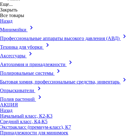
Еще...
Закрыть
Все товары
Назад
keyboard_arrow_right
Минимойки
keyboard_arrow_right
Профессиональные аппараты высокого давления (АВД)
keyboard_arrow_right
Техника для уборки
keyboard_arrow_right
Аксессуары
keyboard_arrow_right
Автохимия и принадлежности
keyboard_arrow_right
Полировальные системы
keyboard_arrow_right
Бытовая химия, профессиональные средства, инвентарь
keyboard_arrow_right
Опрыскиватели
keyboard_arrow_right
Полив растений
АКЦИЯ
Назад
Начальный класс, К2-К3
Средний класс, К4-К5
Экстракласс (премиум-класс), К7
Принадлежности для минимоек