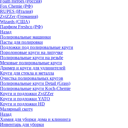
Foam Heroes (Россия)
Fox Chemie (РФ)
RUPES (Италия)
ZviZZer (Германия)
Wizards (США)
Парфюм Freshco (РФ)
Назад
Полировальные машинки
Пасты для полировки
Подложки под полировальные круги
Поролоновые круги на липучке
Полировальные круги на резьбе
Меховые полировальные круги
Дример и круги для удлинителей
Круги для стекла и металла
Очистка полировальных кругов
Полировальные круги Detail (Grass)
Полировальные круги Koch-Chemie
Круги и подложки ZviZZer
Круги и подложки YATO
Круги и подложки HD
Малярный скотч
Назад
Химия для уборки дома и клининга
Инвентарь для уборки