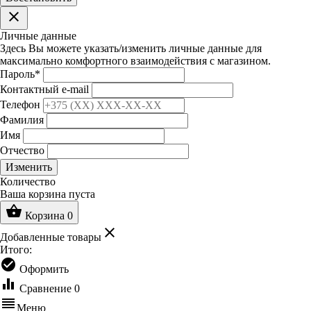
clear
Личные данные
Здесь Вы можете указать/изменить личные данные для
максимально комфортного взаимодействия с магазином.
Пароль
*
Контактный e-mail
Телефон
Фамилия
Имя
Отчество
Изменить
Количество
Ваша корзина пуста
shopping_basket
Корзина
0
clear
Добавленные товары
Итого:
check_circle
Оформить
equalizer
Сравнение
0
reorder
Меню