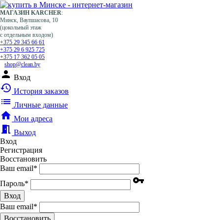
МАГАЗИН KARCHER
:
Минск, Ваупшасова, 10
(цокольный этаж
с отдельным входом)
+375 29 345 66 61
+375 29 6 925 725
+375 17 362 05 05
shop@clean.by
person
Вход
history
История заказов
list
Личные данные
home
Мои адреса
meeting_room
Выход
Вход
Регистрация
Восстановить
Ваш email
*
vpn_key
Пароль
*
Вход
Ваш email
*
Воcстановить