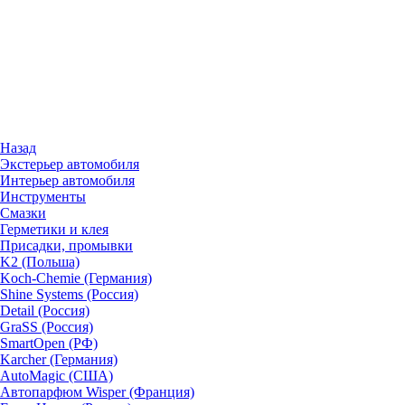
Назад
Экстерьер автомобиля
Интерьер автомобиля
Инструменты
Смазки
Герметики и клея
Присадки, промывки
K2 (Польша)
Koch-Chemie (Германия)
Shine Systems (Россия)
Detail (Россия)
GraSS (Россия)
SmartOpen (РФ)
Karcher (Германия)
AutoMagic (США)
Автопарфюм Wisper (Франция)