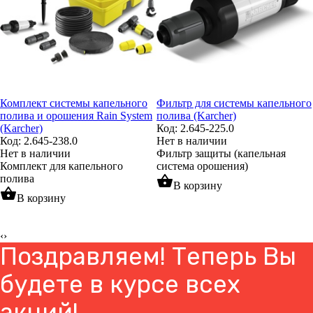
Комплект системы капельного
Фильтр для системы капельного
полива и орошения Rain System
полива (Karcher)
(Karcher)
Код: 2.645-225.0
Код: 2.645-238.0
Нет в наличии
Нет в наличии
Фильтр защиты (капельная
Комплект для капельного
система орошения)
полива
shopping_basket
В корзину
shopping_basket
В корзину
‹
›
Поздравляем! Теперь Вы
будете в курсе всех
акций!