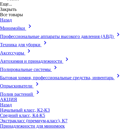
Еще...
Закрыть
Все товары
Назад
keyboard_arrow_right
Минимойки
keyboard_arrow_right
Профессиональные аппараты высокого давления (АВД)
keyboard_arrow_right
Техника для уборки
keyboard_arrow_right
Аксессуары
keyboard_arrow_right
Автохимия и принадлежности
keyboard_arrow_right
Полировальные системы
keyboard_arrow_right
Бытовая химия, профессиональные средства, инвентарь
keyboard_arrow_right
Опрыскиватели
keyboard_arrow_right
Полив растений
АКЦИЯ
Назад
Начальный класс, К2-К3
Средний класс, К4-К5
Экстракласс (премиум-класс), К7
Принадлежности для минимоек