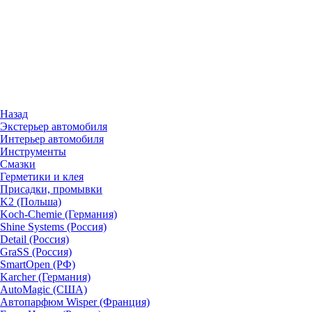
Назад
Экстерьер автомобиля
Интерьер автомобиля
Инструменты
Смазки
Герметики и клея
Присадки, промывки
K2 (Польша)
Koch-Chemie (Германия)
Shine Systems (Россия)
Detail (Россия)
GraSS (Россия)
SmartOpen (РФ)
Karcher (Германия)
AutoMagic (США)
Автопарфюм Wisper (Франция)