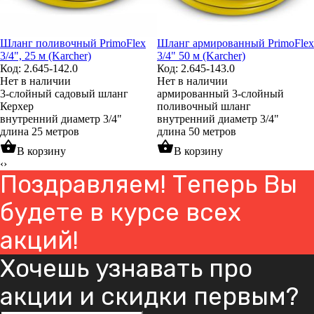
Шланг поливочный PrimoFlex
Шланг армированный PrimoFlex
3/4", 25 м (Karcher)
3/4" 50 м (Karcher)
Код: 2.645-142.0
Код: 2.645-143.0
Нет в наличии
Нет в наличии
3-слойный садовый шланг
армированный 3-слойный
Керхер
поливочный шланг
внутренний диаметр 3/4"
внутренний диаметр 3/4"
длина 25 метров
длина 50 метров
shopping_basket
shopping_basket
В корзину
В корзину
‹
›
Поздравляем! Теперь Вы
будете в курсе всех
акций!
Хочешь узнавать про
акции и скидки первым?