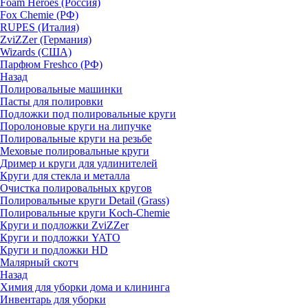
Foam Heroes (Россия)
Fox Chemie (РФ)
RUPES (Италия)
ZviZZer (Германия)
Wizards (США)
Парфюм Freshco (РФ)
Назад
Полировальные машинки
Пасты для полировки
Подложки под полировальные круги
Поролоновые круги на липучке
Полировальные круги на резьбе
Меховые полировальные круги
Дример и круги для удлинителей
Круги для стекла и металла
Очистка полировальных кругов
Полировальные круги Detail (Grass)
Полировальные круги Koch-Chemie
Круги и подложки ZviZZer
Круги и подложки YATO
Круги и подложки HD
Малярный скотч
Назад
Химия для уборки дома и клининга
Инвентарь для уборки