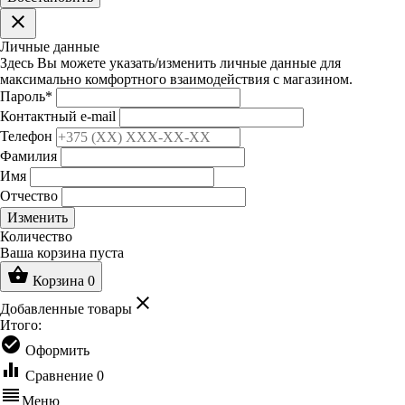
clear
Личные данные
Здесь Вы можете указать/изменить личные данные для
максимально комфортного взаимодействия с магазином.
Пароль
*
Контактный e-mail
Телефон
Фамилия
Имя
Отчество
Изменить
Количество
Ваша корзина пуста
shopping_basket
Корзина
0
clear
Добавленные товары
Итого:
check_circle
Оформить
equalizer
Сравнение
0
reorder
Меню