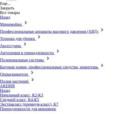
Еще...
Закрыть
Все товары
Назад
keyboard_arrow_right
Минимойки
keyboard_arrow_right
Профессиональные аппараты высокого давления (АВД)
keyboard_arrow_right
Техника для уборки
keyboard_arrow_right
Аксессуары
keyboard_arrow_right
Автохимия и принадлежности
keyboard_arrow_right
Полировальные системы
keyboard_arrow_right
Бытовая химия, профессиональные средства, инвентарь
keyboard_arrow_right
Опрыскиватели
keyboard_arrow_right
Полив растений
АКЦИЯ
Назад
Начальный класс, К2-К3
Средний класс, К4-К5
Экстракласс (премиум-класс), К7
Принадлежности для минимоек