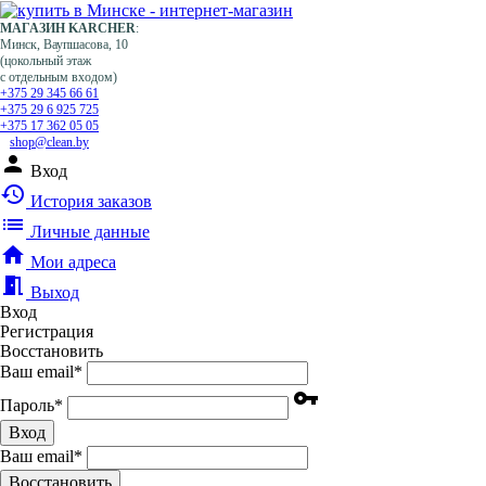
МАГАЗИН KARCHER
:
Минск, Ваупшасова, 10
(цокольный этаж
с отдельным входом)
+375 29 345 66 61
+375 29 6 925 725
+375 17 362 05 05
shop@clean.by
person
Вход
history
История заказов
list
Личные данные
home
Мои адреса
meeting_room
Выход
Вход
Регистрация
Восстановить
Ваш email
*
vpn_key
Пароль
*
Вход
Ваш email
*
Воcстановить