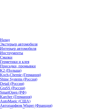
Назад
Экстерьер автомобиля
Интерьер автомобиля
Инструменты
Смазки
Герметики и клея
Присадки, промывки
K2 (Польша)
Koch-Chemie (Германия)
Shine Systems (Россия)
Detail (Россия)
GraSS (Россия)
SmartOpen (РФ)
Karcher (Германия)
AutoMagic (США)
Автопарфюм Wisper (Франция)