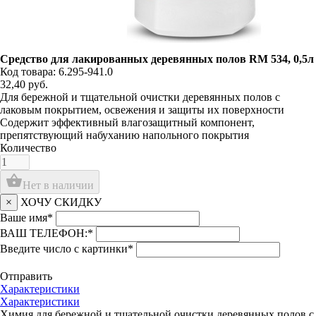
Средство для лакированных деревянных полов RM 534, 0,5л
Код товара: 6.295-941.0
32,40
руб.
Для бережной и тщательной очистки деревянных полов с
лаковым покрытием, освежения и защиты их поверхности
Содержит эффективный влагозащитный компонент,
препятствующий набуханию напольного покрытия
Количество
shopping_basket
Нет в наличии
×
ХОЧУ СКИДКУ
Ваше имя
*
ВАШ ТЕЛЕФОН:
*
Введите число с картинки
*
Отправить
Характеристики
Характеристики
Химия для бережной и тщательной очистки деревянных полов с