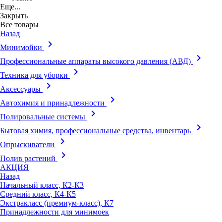
Еще...
Закрыть
Все товары
Назад
keyboard_arrow_right
Минимойки
keyboard_arrow_right
Профессиональные аппараты высокого давления (АВД)
keyboard_arrow_right
Техника для уборки
keyboard_arrow_right
Аксессуары
keyboard_arrow_right
Автохимия и принадлежности
keyboard_arrow_right
Полировальные системы
keyboard_arrow_right
Бытовая химия, профессиональные средства, инвентарь
keyboard_arrow_right
Опрыскиватели
keyboard_arrow_right
Полив растений
АКЦИЯ
Назад
Начальный класс, К2-К3
Средний класс, К4-К5
Экстракласс (премиум-класс), К7
Принадлежности для минимоек