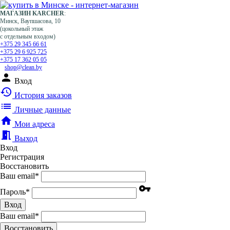
МАГАЗИН KARCHER
:
Минск, Ваупшасова, 10
(цокольный этаж
с отдельным входом)
+375 29 345 66 61
+375 29 6 925 725
+375 17 362 05 05
shop@clean.by
person
Вход
history
История заказов
list
Личные данные
home
Мои адреса
meeting_room
Выход
Вход
Регистрация
Восстановить
Ваш email
*
vpn_key
Пароль
*
Вход
Ваш email
*
Воcстановить