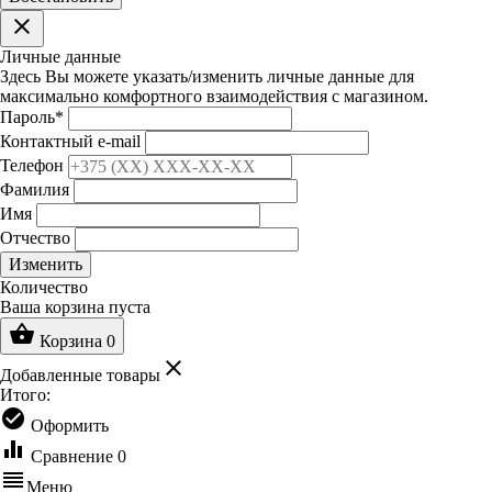
clear
Личные данные
Здесь Вы можете указать/изменить личные данные для
максимально комфортного взаимодействия с магазином.
Пароль
*
Контактный e-mail
Телефон
Фамилия
Имя
Отчество
Изменить
Количество
Ваша корзина пуста
shopping_basket
Корзина
0
clear
Добавленные товары
Итого:
check_circle
Оформить
equalizer
Сравнение
0
reorder
Меню