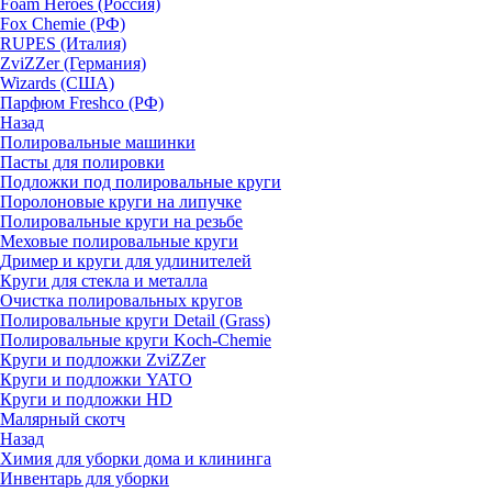
Foam Heroes (Россия)
Fox Chemie (РФ)
RUPES (Италия)
ZviZZer (Германия)
Wizards (США)
Парфюм Freshco (РФ)
Назад
Полировальные машинки
Пасты для полировки
Подложки под полировальные круги
Поролоновые круги на липучке
Полировальные круги на резьбе
Меховые полировальные круги
Дример и круги для удлинителей
Круги для стекла и металла
Очистка полировальных кругов
Полировальные круги Detail (Grass)
Полировальные круги Koch-Chemie
Круги и подложки ZviZZer
Круги и подложки YATO
Круги и подложки HD
Малярный скотч
Назад
Химия для уборки дома и клининга
Инвентарь для уборки