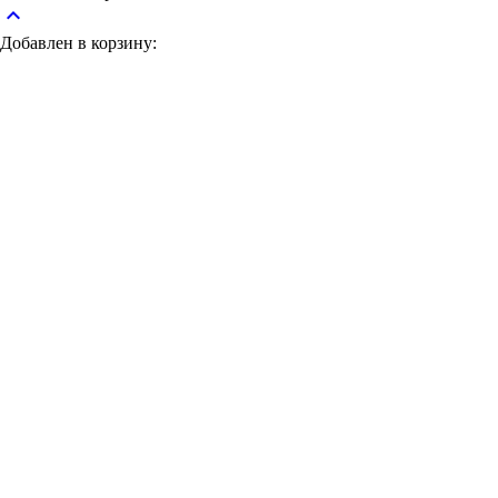
keyboard_arrow_up
Добавлен в корзину: