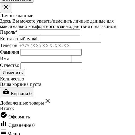
clear
Личные данные
Здесь Вы можете указать/изменить личные данные для
максимально комфортного взаимодействия с магазином.
Пароль
*
Контактный e-mail
Телефон
Фамилия
Имя
Отчество
Изменить
Количество
Ваша корзина пуста
shopping_basket
Корзина
0
clear
Добавленные товары
Итого:
check_circle
Оформить
equalizer
Сравнение
0
reorder
Меню