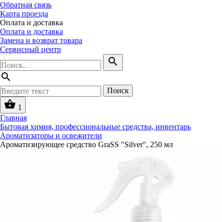
Обратная связь
Карта проезда
Оплата и доставка
Оплата и доставка
Замена и возврат товара
Сервисный центр
search
search
Поиск
shopping_basket
1
Главная
Бытовая химия, профессиональные средства, инвентарь
Ароматизаторы и освежители
Ароматизирующее средство GraSS "Silver", 250 мл