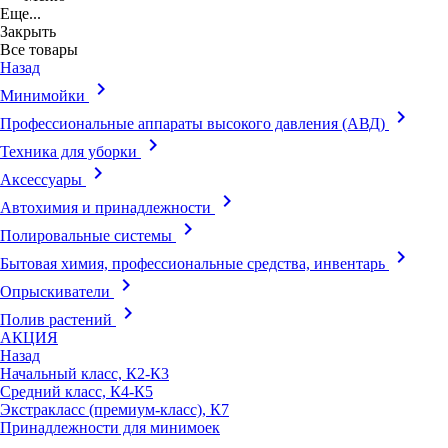
Еще...
Закрыть
Все товары
Назад
keyboard_arrow_right
Минимойки
keyboard_arrow_right
Профессиональные аппараты высокого давления (АВД)
keyboard_arrow_right
Техника для уборки
keyboard_arrow_right
Аксессуары
keyboard_arrow_right
Автохимия и принадлежности
keyboard_arrow_right
Полировальные системы
keyboard_arrow_right
Бытовая химия, профессиональные средства, инвентарь
keyboard_arrow_right
Опрыскиватели
keyboard_arrow_right
Полив растений
АКЦИЯ
Назад
Начальный класс, К2-К3
Средний класс, К4-К5
Экстракласс (премиум-класс), К7
Принадлежности для минимоек