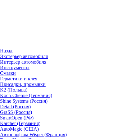
Назад
Экстерьер автомобиля
Интерьер автомобиля
Инструменты
Смазки
Герметики и клея
Присадки, промывки
K2 (Польша)
Koch-Chemie (Германия)
Shine Systems (Россия)
Detail (Россия)
GraSS (Россия)
SmartOpen (РФ)
Karcher (Германия)
AutoMagic (США)
Автопарфюм Wisper (Франция)