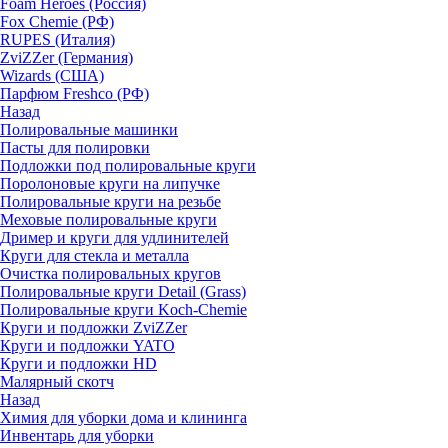
Foam Heroes (Россия)
Fox Chemie (РФ)
RUPES (Италия)
ZviZZer (Германия)
Wizards (США)
Парфюм Freshco (РФ)
Назад
Полировальные машинки
Пасты для полировки
Подложки под полировальные круги
Поролоновые круги на липучке
Полировальные круги на резьбе
Меховые полировальные круги
Дример и круги для удлинителей
Круги для стекла и металла
Очистка полировальных кругов
Полировальные круги Detail (Grass)
Полировальные круги Koch-Chemie
Круги и подложки ZviZZer
Круги и подложки YATO
Круги и подложки HD
Малярный скотч
Назад
Химия для уборки дома и клининга
Инвентарь для уборки