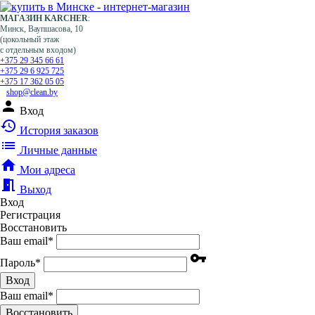
МАГАЗИН KARCHER
:
Минск, Ваупшасова, 10
(цокольный этаж
с отдельным входом)
+375 29 345 66 61
+375 29 6 925 725
+375 17 362 05 05
shop@clean.by
person
Вход
history
История заказов
list
Личные данные
home
Мои адреса
meeting_room
Выход
Вход
Регистрация
Восстановить
Ваш email
*
vpn_key
Пароль
*
Вход
Ваш email
*
Воcстановить