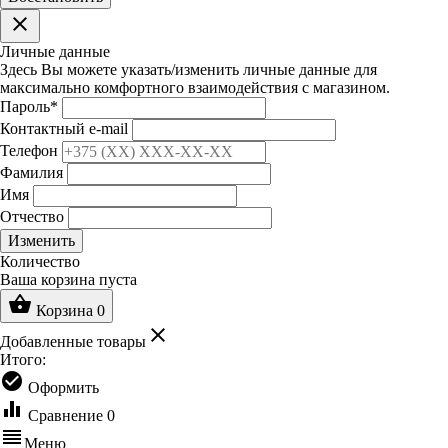
clear
Личные данные
Здесь Вы можете указать/изменить личные данные для
максимально комфортного взаимодействия с магазином.
Пароль
*
Контактный e-mail
Телефон
Фамилия
Имя
Отчество
Изменить
Количество
Ваша корзина пуста
shopping_basket
Корзина
0
clear
Добавленные товары
Итого:
check_circle
Оформить
equalizer
Сравнение
0
reorder
Меню