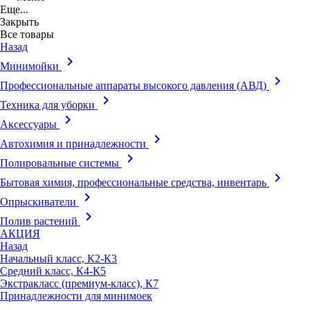
Еще...
Закрыть
Все товары
Назад
keyboard_arrow_right
Минимойки
keyboard_arrow_right
Профессиональные аппараты высокого давления (АВД)
keyboard_arrow_right
Техника для уборки
keyboard_arrow_right
Аксессуары
keyboard_arrow_right
Автохимия и принадлежности
keyboard_arrow_right
Полировальные системы
keyboard_arrow_right
Бытовая химия, профессиональные средства, инвентарь
keyboard_arrow_right
Опрыскиватели
keyboard_arrow_right
Полив растений
АКЦИЯ
Назад
Начальный класс, К2-К3
Средний класс, К4-К5
Экстракласс (премиум-класс), К7
Принадлежности для минимоек