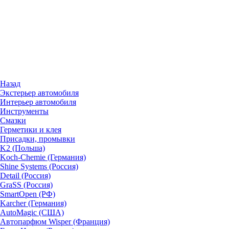
Назад
Экстерьер автомобиля
Интерьер автомобиля
Инструменты
Смазки
Герметики и клея
Присадки, промывки
K2 (Польша)
Koch-Chemie (Германия)
Shine Systems (Россия)
Detail (Россия)
GraSS (Россия)
SmartOpen (РФ)
Karcher (Германия)
AutoMagic (США)
Автопарфюм Wisper (Франция)