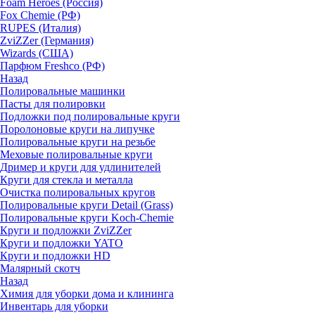
Foam Heroes (Россия)
Fox Chemie (РФ)
RUPES (Италия)
ZviZZer (Германия)
Wizards (США)
Парфюм Freshco (РФ)
Назад
Полировальные машинки
Пасты для полировки
Подложки под полировальные круги
Поролоновые круги на липучке
Полировальные круги на резьбе
Меховые полировальные круги
Дример и круги для удлинителей
Круги для стекла и металла
Очистка полировальных кругов
Полировальные круги Detail (Grass)
Полировальные круги Koch-Chemie
Круги и подложки ZviZZer
Круги и подложки YATO
Круги и подложки HD
Малярный скотч
Назад
Химия для уборки дома и клининга
Инвентарь для уборки