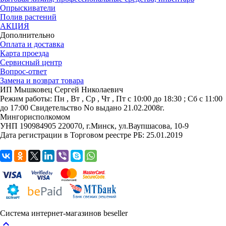
Опрыскиватели
Полив растений
АКЦИЯ
Дополнительно
Оплата и доставка
Карта проезда
Сервисный центр
Вопрос-ответ
Замена и возврат товара
ИП Мышковец Сергей Николаевич
Режим работы:
Пн , Вт , Ср , Чт , Пт c 10:00 до 18:30 ; Сб c 11:00
до 17:00
Свидетельство No выдано 21.02.2008г.
Мингорисполкомом
УНП 190984905
220070, г.Минск, ул.Ваупшасова, 10-9
Дата регистрации в Торговом реестре РБ: 25.01.2019
Система интернет-магазинов beseller
keyboard_arrow_up