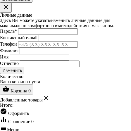
clear
Личные данные
Здесь Вы можете указать/изменить личные данные для
максимально комфортного взаимодействия с магазином.
Пароль
*
Контактный e-mail
Телефон
Фамилия
Имя
Отчество
Изменить
Количество
Ваша корзина пуста
shopping_basket
Корзина
0
clear
Добавленные товары
Итого:
check_circle
Оформить
equalizer
Сравнение
0
reorder
Меню