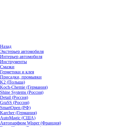
Назад
Экстерьер автомобиля
Интерьер автомобиля
Инструменты
Смазки
Герметики и клея
Присадки, промывки
K2 (Польша)
Koch-Chemie (Германия)
Shine Systems (Россия)
Detail (Россия)
GraSS (Россия)
SmartOpen (РФ)
Karcher (Германия)
AutoMagic (США)
Автопарфюм Wisper (Франция)