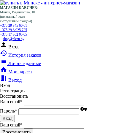
МАГАЗИН KARCHER
:
Минск, Ваупшасова, 10
(цокольный этаж
с отдельным входом)
+375 29 345 66 61
+375 29 6 925 725
+375 17 362 05 05
shop@clean.by
person
Вход
history
История заказов
list
Личные данные
home
Мои адреса
meeting_room
Выход
Вход
Регистрация
Восстановить
Ваш email
*
vpn_key
Пароль
*
Вход
Ваш email
*
Воcстановить