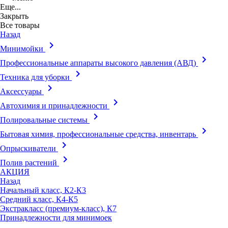
Еще...
Закрыть
Все товары
Назад
keyboard_arrow_right
Минимойки
keyboard_arrow_right
Профессиональные аппараты высокого давления (АВД)
keyboard_arrow_right
Техника для уборки
keyboard_arrow_right
Аксессуары
keyboard_arrow_right
Автохимия и принадлежности
keyboard_arrow_right
Полировальные системы
keyboard_arrow_right
Бытовая химия, профессиональные средства, инвентарь
keyboard_arrow_right
Опрыскиватели
keyboard_arrow_right
Полив растений
АКЦИЯ
Назад
Начальный класс, К2-К3
Средний класс, К4-К5
Экстракласс (премиум-класс), К7
Принадлежности для минимоек