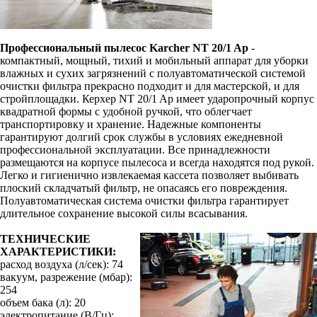
Профессиональный пылесос Karcher NT 20/1 Ap
-
компактный, мощный, тихий и мобильный аппарат для уборки
влажных и сухих загрязнений с полуавтоматической системой
очистки фильтра прекрасно подходит и для мастерской, и для
стройплощадки. Керхер NT 20/1 Ap имеет ударопрочный корпус
квадратной формы с удобной ручкой, что облегчает
транспортировку и хранение. Надежные компоненты
гарантируют долгий срок службы в условиях ежедневной
профессиональной эксплуатации. Все принадлежности
размещаются на корпусе пылесоса и всегда находятся под рукой.
Легко и гигиенично извлекаемая кассета позволяет выбивать
плоский складчатый фильтр, не опасаясь его повреждения.
Полуавтоматическая система очистки фильтра гарантирует
длительное сохранение высокой силы всасывания.
ТЕХНИЧЕСКИЕ
ХАРАКТЕРИСТИКИ:
расход воздуха (л/сек): 74
вакуум, разрежение (мбар):
254
объем бака (л): 20
электропитание (В/Гц):