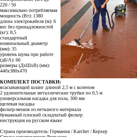
220 / 50
максимально потребляемая
мощность (Вт): 1380
длина электрокабеля (м): 6
вес без принадлежностей
(кг): 8,5
стандартный
номинальный диаметр
(мм): 35
уровень шума при работе
(дБ/А): 66
размеры (ДхШхВ) (мм):
440х380х470
КОМПЛЕКТ ПОСТАВКИ:
всасывающий шланг длиной 2,5 м с коленом
2 удлинительные металлические трубки по 0,5 м
универсальная насадка для пола, 300 мм
щелевая насадка
фильтр-мешок из нетканого материала
бумажный плоский складчатый фильтр
инструкция на русском языке
Страна производитель: Германия / Karcher / Керхер
Страна изготовления: Румыния