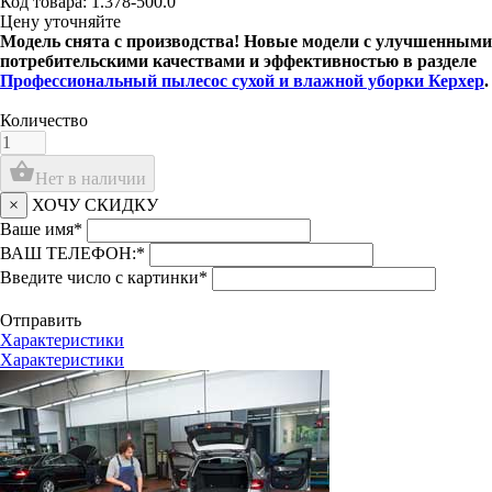
Код товара: 1.378-500.0
Цену уточняйте
Модель снята с производства! Новые модели с улучшенными
потребительскими качествами и эффективностью в разделе
Профессиональный пылесос сухой и влажной уборки Керхер
.
Количество
shopping_basket
Нет в наличии
×
ХОЧУ СКИДКУ
Ваше имя
*
ВАШ ТЕЛЕФОН:
*
Введите число с картинки
*
Отправить
Характеристики
Характеристики