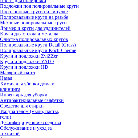
Пасты для полировки
Подложки под полировальные круги
Поролоновые круги на липучке
Полировальные круги на резьбе
Меховые полировальные круги
Дример и круги для удлинителей
Круги для стекла и металла
Очистка полировальных кругов
Полировальные круги Detail (Grass)
Полировальные круги Koch-Chemie
Круги и подложки ZviZZer
Круги и подложки YATO
Круги и подложки HD
Малярный скотч
Назад
Химия для уборки дома и
клининга
Инвентарь для уборки
Антибактериальные салфетки
Средства для стирки
Уход за телом (мыло, пасты,
гели)
Дезинфицирующие средства
Обслуживание и уход за
техникой