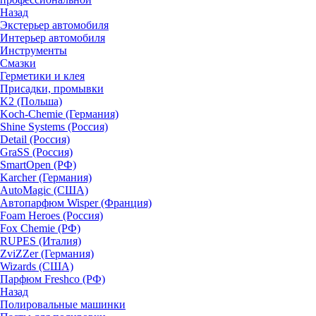
Назад
Экстерьер автомобиля
Интерьер автомобиля
Инструменты
Смазки
Герметики и клея
Присадки, промывки
K2 (Польша)
Koch-Chemie (Германия)
Shine Systems (Россия)
Detail (Россия)
GraSS (Россия)
SmartOpen (РФ)
Karcher (Германия)
AutoMagic (США)
Автопарфюм Wisper (Франция)
Foam Heroes (Россия)
Fox Chemie (РФ)
RUPES (Италия)
ZviZZer (Германия)
Wizards (США)
Парфюм Freshco (РФ)
Назад
Полировальные машинки