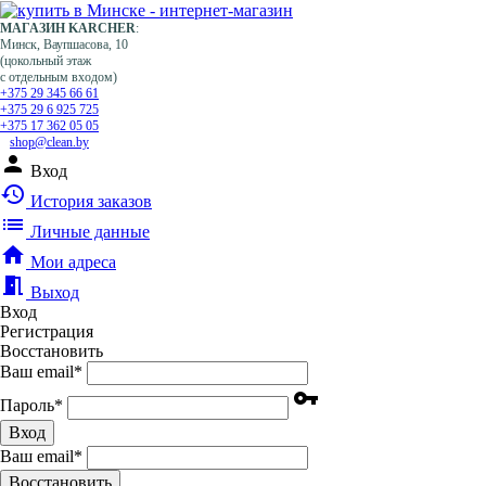
МАГАЗИН KARCHER
:
Минск, Ваупшасова, 10
(цокольный этаж
с отдельным входом)
+375 29 345 66 61
+375 29 6 925 725
+375 17 362 05 05
shop@clean.by
person
Вход
history
История заказов
list
Личные данные
home
Мои адреса
meeting_room
Выход
Вход
Регистрация
Восстановить
Ваш email
*
vpn_key
Пароль
*
Вход
Ваш email
*
Воcстановить