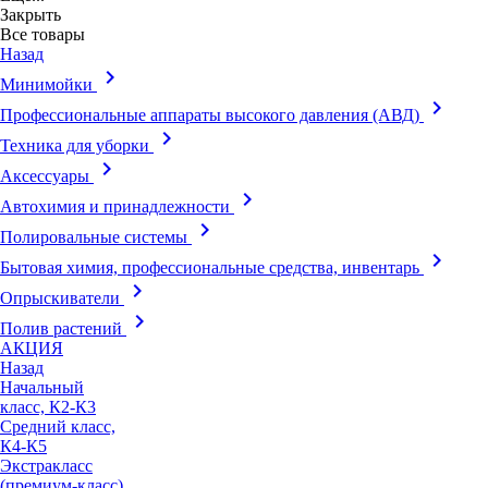
Закрыть
Все товары
Назад
keyboard_arrow_right
Минимойки
keyboard_arrow_right
Профессиональные аппараты высокого давления (АВД)
keyboard_arrow_right
Техника для уборки
keyboard_arrow_right
Аксессуары
keyboard_arrow_right
Автохимия и принадлежности
keyboard_arrow_right
Полировальные системы
keyboard_arrow_right
Бытовая химия, профессиональные средства, инвентарь
keyboard_arrow_right
Опрыскиватели
keyboard_arrow_right
Полив растений
АКЦИЯ
Назад
Начальный
класс, К2-К3
Средний класс,
К4-К5
Экстракласс
(премиум-класс),