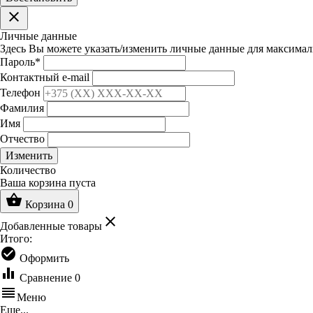
clear
Личные данные
Здесь Вы можете указать/изменить личные данные для максимал
Пароль
*
Контактный e-mail
Телефон
Фамилия
Имя
Отчество
Изменить
Количество
Ваша корзина пуста
shopping_basket
Корзина
0
clear
Добавленные товары
Итого:
check_circle
Оформить
equalizer
Сравнение
0
reorder
Меню
Еще...