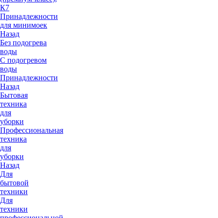
К7
Принадлежности
для минимоек
Назад
Без подогрева
воды
С подогревом
воды
Принадлежности
Назад
Бытовая
техника
для
уборки
Профессиональная
техника
для
уборки
Назад
Для
бытовой
техники
Для
техники
профессиональной