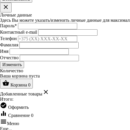
clear
Личные данные
Здесь Вы можете указать/изменить личные данные для максимал
Пароль
*
Контактный e-mail
Телефон
Фамилия
Имя
Отчество
Изменить
Количество
Ваша корзина пуста
shopping_basket
Корзина
0
clear
Добавленные товары
Итого:
check_circle
Оформить
equalizer
Сравнение
0
reorder
Меню
Еще...