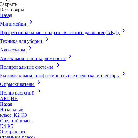
Закрыть
Все товары
Назад
keyboard_arrow_right
Минимойки
keyboard_arrow_right
Профессиональные аппараты высокого давления (АВД)
keyboard_arrow_right
Техника для уборки
keyboard_arrow_right
Аксессуары
keyboard_arrow_right
Автохимия и принадлежности
keyboard_arrow_right
Полировальные системы
keyboard_arrow_right
Бытовая химия, профессиональные средства, инвентарь
keyboard_arrow_right
Опрыскиватели
keyboard_arrow_right
Полив растений
АКЦИЯ
Назад
Начальный
класс, К2-К3
Средний класс,
К4-К5
Экстракласс
(премиум-класс),