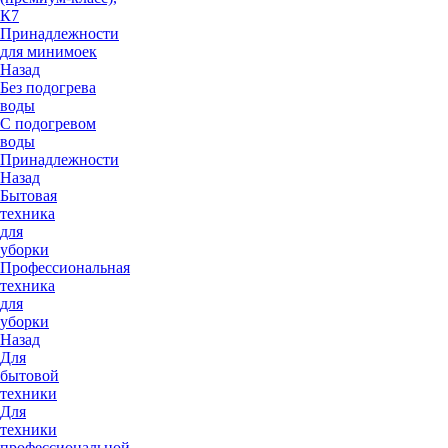
К7
Принадлежности
для минимоек
Назад
Без подогрева
воды
С подогревом
воды
Принадлежности
Назад
Бытовая
техника
для
уборки
Профессиональная
техника
для
уборки
Назад
Для
бытовой
техники
Для
техники
профессиональной