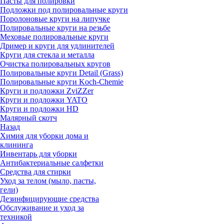
Пасты для полировки
Подложки под полировальные круги
Поролоновые круги на липучке
Полировальные круги на резьбе
Меховые полировальные круги
Дример и круги для удлинителей
Круги для стекла и металла
Очистка полировальных кругов
Полировальные круги Detail (Grass)
Полировальные круги Koch-Chemie
Круги и подложки ZviZZer
Круги и подложки YATO
Круги и подложки HD
Малярный скотч
Назад
Химия для уборки дома и
клининга
Инвентарь для уборки
Антибактериальные салфетки
Средства для стирки
Уход за телом (мыло, пасты,
гели)
Дезинфицирующие средства
Обслуживание и уход за
техникой