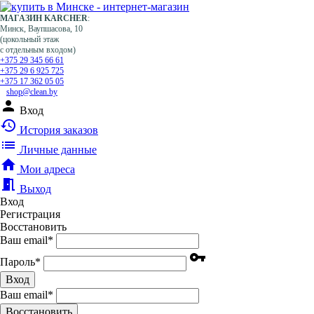
МАГАЗИН KARCHER
:
Минск, Ваупшасова, 10
(цокольный этаж
с отдельным входом)
+375 29 345 66 61
+375 29 6 925 725
+375 17 362 05 05
shop@clean.by
person
Вход
history
История заказов
list
Личные данные
home
Мои адреса
meeting_room
Выход
Вход
Регистрация
Восстановить
Ваш email
*
vpn_key
Пароль
*
Вход
Ваш email
*
Воcстановить