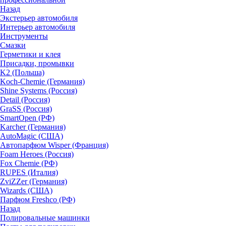
Назад
Экстерьер автомобиля
Интерьер автомобиля
Инструменты
Смазки
Герметики и клея
Присадки, промывки
K2 (Польша)
Koch-Chemie (Германия)
Shine Systems (Россия)
Detail (Россия)
GraSS (Россия)
SmartOpen (РФ)
Karcher (Германия)
AutoMagic (США)
Автопарфюм Wisper (Франция)
Foam Heroes (Россия)
Fox Chemie (РФ)
RUPES (Италия)
ZviZZer (Германия)
Wizards (США)
Парфюм Freshco (РФ)
Назад
Полировальные машинки