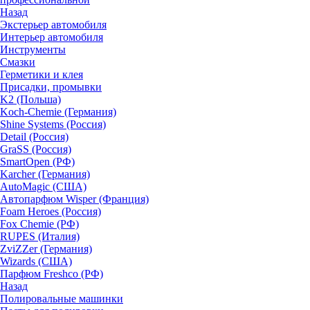
Назад
Экстерьер автомобиля
Интерьер автомобиля
Инструменты
Смазки
Герметики и клея
Присадки, промывки
K2 (Польша)
Koch-Chemie (Германия)
Shine Systems (Россия)
Detail (Россия)
GraSS (Россия)
SmartOpen (РФ)
Karcher (Германия)
AutoMagic (США)
Автопарфюм Wisper (Франция)
Foam Heroes (Россия)
Fox Chemie (РФ)
RUPES (Италия)
ZviZZer (Германия)
Wizards (США)
Парфюм Freshco (РФ)
Назад
Полировальные машинки