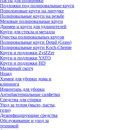
Пасты для полировки
Подложки под полировальные круги
Поролоновые круги на липучке
Полировальные круги на резьбе
Меховые полировальные круги
Дример и круги для удлинителей
Круги для стекла и металла
Очистка полировальных кругов
Полировальные круги Detail (Grass)
Полировальные круги Koch-Chemie
Круги и подложки ZviZZer
Круги и подложки YATO
Круги и подложки HD
Малярный скотч
Назад
Химия для уборки дома и
клининга
Инвентарь для уборки
Антибактериальные салфетки
Средства для стирки
Уход за телом (мыло, пасты,
гели)
Дезинфицирующие средства
Обслуживание и уход за
техникой