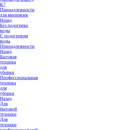
К7
Принадлежности
для минимоек
Назад
Без подогрева
воды
С подогревом
воды
Принадлежности
Назад
Бытовая
техника
для
уборки
Профессиональная
техника
для
уборки
Назад
Для
бытовой
техники
Для
техники
профессиональной