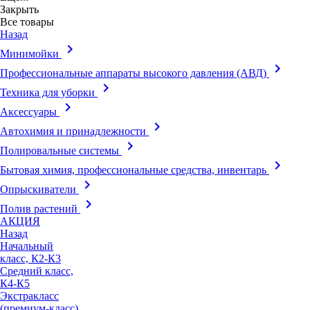
Закрыть
Все товары
Назад
keyboard_arrow_right
Минимойки
keyboard_arrow_right
Профессиональные аппараты высокого давления (АВД)
keyboard_arrow_right
Техника для уборки
keyboard_arrow_right
Аксессуары
keyboard_arrow_right
Автохимия и принадлежности
keyboard_arrow_right
Полировальные системы
keyboard_arrow_right
Бытовая химия, профессиональные средства, инвентарь
keyboard_arrow_right
Опрыскиватели
keyboard_arrow_right
Полив растений
АКЦИЯ
Назад
Начальный
класс, К2-К3
Средний класс,
К4-К5
Экстракласс
(премиум-класс),