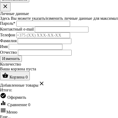
clear
Личные данные
Здесь Вы можете указать/изменить личные данные для максимал
Пароль
*
Контактный e-mail
Телефон
Фамилия
Имя
Отчество
Изменить
Количество
Ваша корзина пуста
shopping_basket
Корзина
0
clear
Добавленные товары
Итого:
check_circle
Оформить
equalizer
Сравнение
0
reorder
Меню
Еще...