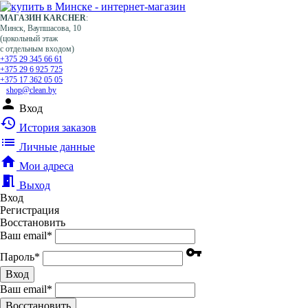
МАГАЗИН KARCHER
:
Минск, Ваупшасова, 10
(цокольный этаж
с отдельным входом)
+375 29 345 66 61
+375 29 6 925 725
+375 17 362 05 05
shop@clean.by
person
Вход
history
История заказов
list
Личные данные
home
Мои адреса
meeting_room
Выход
Вход
Регистрация
Восстановить
Ваш email
*
vpn_key
Пароль
*
Вход
Ваш email
*
Воcстановить