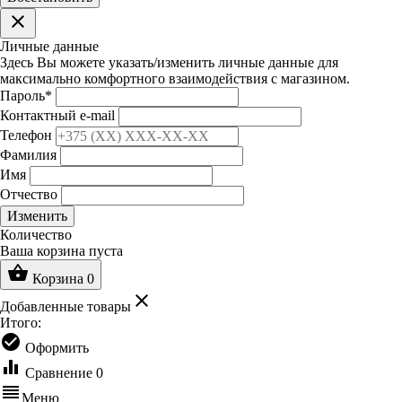
clear
Личные данные
Здесь Вы можете указать/изменить личные данные для
максимально комфортного взаимодействия с магазином.
Пароль
*
Контактный e-mail
Телефон
Фамилия
Имя
Отчество
Изменить
Количество
Ваша корзина пуста
shopping_basket
Корзина
0
clear
Добавленные товары
Итого:
check_circle
Оформить
equalizer
Сравнение
0
reorder
Меню