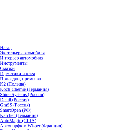
Назад
Экстерьер автомобиля
Интерьер автомобиля
Инструменты
Смазки
Герметики и клея
Присадки, промывки
K2 (Польша)
Koch-Chemie (Германия)
Shine Systems (Россия)
Detail (Россия)
GraSS (Россия)
SmartOpen (РФ)
Karcher (Германия)
AutoMagic (США)
Автопарфюм Wisper (Франция)