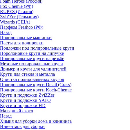
Foam Heroes (Россия)
Fox Chemie (РФ)
RUPES (Италия)
ZviZZer (Германия)
Wizards (США)
Парфюм Freshco (РФ)
Назад
Полировальные машинки
Пасты для полировки
Подложки под полировальные круги
Поролоновые круги на липучке
Полировальные круги на резьбе
Меховые полировальные круги
Дример и круги для удлинителей
Круги для стекла и металла
Очистка полировальных кругов
Полировальные круги Detail (Grass)
Полировальные круги Koch-Chemie
Круги и подложки ZviZZer
Круги и подложки YATO
Круги и подложки HD
Малярный скотч
Назад
Химия для уборки дома и клининга
Инвентарь для уборки