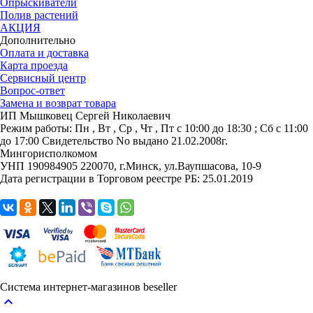
Опрыскиватели
Полив растений
АКЦИЯ
Дополнительно
Оплата и доставка
Карта проезда
Сервисный центр
Вопрос-ответ
Замена и возврат товара
ИП Мышковец Сергей Николаевич
Режим работы:
Пн , Вт , Ср , Чт , Пт c 10:00 до 18:30 ; Сб c 11:00
до 17:00
Свидетельство No выдано 21.02.2008г.
Мингорисполкомом
УНП 190984905
220070, г.Минск, ул.Ваупшасова, 10-9
Дата регистрации в Торговом реестре РБ: 25.01.2019
Система интернет-магазинов beseller
keyboard_arrow_up