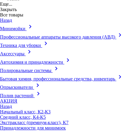
Еще...
Закрыть
Все товары
Назад
keyboard_arrow_right
Минимойки
keyboard_arrow_right
Профессиональные аппараты высокого давления (АВД)
keyboard_arrow_right
Техника для уборки
keyboard_arrow_right
Аксессуары
keyboard_arrow_right
Автохимия и принадлежности
keyboard_arrow_right
Полировальные системы
keyboard_arrow_right
Бытовая химия, профессиональные средства, инвентарь
keyboard_arrow_right
Опрыскиватели
keyboard_arrow_right
Полив растений
АКЦИЯ
Назад
Начальный класс, К2-К3
Средний класс, К4-К5
Экстракласс (премиум-класс), К7
Принадлежности для минимоек