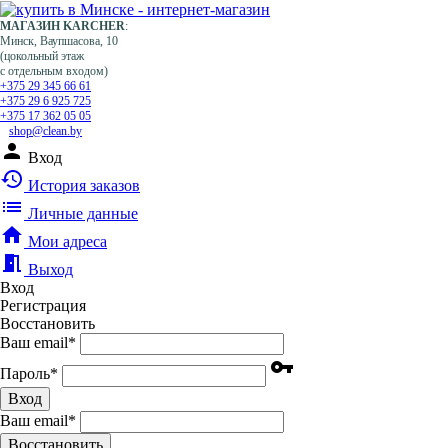
МАГАЗИН KARCHER
:
Минск, Ваупшасова, 10
(цокольный этаж
с отдельным входом)
+375 29 345 66 61
+375 29 6 925 725
+375 17 362 05 05
shop@clean.by
person
Вход
history
История заказов
list
Личные данные
home
Мои адреса
meeting_room
Выход
Вход
Регистрация
Восстановить
Ваш email
*
vpn_key
Пароль
*
Вход
Ваш email
*
Воcстановить