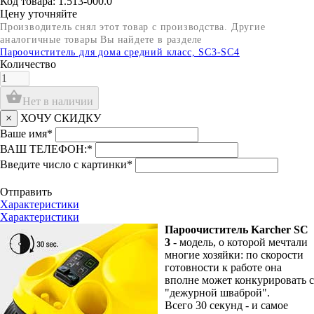
Код товара: 1.513-000.0
Цену уточняйте
Производитель снял этот товар с производства. Другие
аналогичные товары Вы найдете в разделе
Пароочиститель для дома средний класс, SC3-SC4
Количество
shopping_basket
Нет в наличии
×
ХОЧУ СКИДКУ
Ваше имя
*
ВАШ ТЕЛЕФОН:
*
Введите число с картинки
*
Отправить
Характеристики
Характеристики
Пароочиститель Karcher SC
3
- модель, о которой мечтали
многие хозяйки: по скорости
готовности к работе она
вполне может конкурировать с
"дежурной шваброй".
Всего 30 секунд - и самое