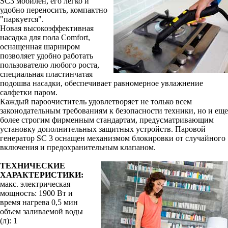
SC3 мобилен, его легко и
удобно переносить, компактно
"паркуется".
Новая высокоэффективная
насадка для пола Comfort,
оснащенная шарниром
позволяет удобно работать
пользователю любого роста,
специальная пластинчатая
подошва насадки, обеспечивает равномерное увлажнение
салфетки паром.
Каждый пароочиститель удовлетворяет не только всем
законодательным требованиям к безопасности техники, но и еще
более строгим фирменным стандартам, предусматривающим
установку дополнительных защитных устройств. Паровой
генератор SC 3 оснащен механизмом блокировки от случайного
включения и предохранительным клапаном.
ТЕХНИЧЕСКИЕ
ХАРАКТЕРИСТИКИ:
макс. электрическая
мощность: 1900 Вт и
время нагрева 0,5 мин
объем заливаемой воды
(л): 1