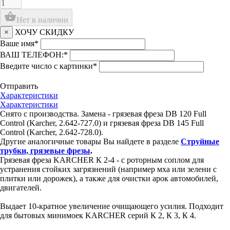
shopping_basket
Нет в наличии
×
ХОЧУ СКИДКУ
Ваше имя
*
ВАШ ТЕЛЕФОН:
*
Введите число с картинки
*
Отправить
Характеристики
Характеристики
Снято с производства. Замена - грязевая фреза DB 120 Full
Control (Karcher, 2.642-727.0) и грязевая фреза DB 145 Full
Control (Karcher, 2.642-728.0).
Другие аналогичные товары Вы найдете в разделе
Струйные
трубки, грязевые фрезы
.
Грязевая фреза KARCHER К 2-4 - с роторным соплом для
устранения стойких загрязнений (например мха или зелени с
плитки или дорожек), а также для очистки арок автомобилей,
двигателей.
Выдает 10-кратное увеличение очищающего усилия. Подходит
для бытовых минимоек KARCHER серий К 2, К 3, К 4.