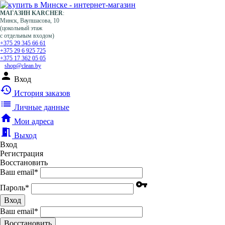
МАГАЗИН KARCHER
:
Минск, Ваупшасова, 10
(цокольный этаж
с отдельным входом)
+375 29 345 66 61
+375 29 6 925 725
+375 17 362 05 05
shop@clean.by
person
Вход
history
История заказов
list
Личные данные
home
Мои адреса
meeting_room
Выход
Вход
Регистрация
Восстановить
Ваш email
*
vpn_key
Пароль
*
Вход
Ваш email
*
Воcстановить