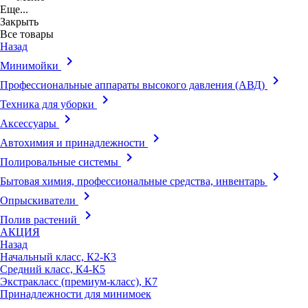
Еще...
Закрыть
Все товары
Назад
keyboard_arrow_right
Минимойки
keyboard_arrow_right
Профессиональные аппараты высокого давления (АВД)
keyboard_arrow_right
Техника для уборки
keyboard_arrow_right
Аксессуары
keyboard_arrow_right
Автохимия и принадлежности
keyboard_arrow_right
Полировальные системы
keyboard_arrow_right
Бытовая химия, профессиональные средства, инвентарь
keyboard_arrow_right
Опрыскиватели
keyboard_arrow_right
Полив растений
АКЦИЯ
Назад
Начальный класс, К2-К3
Средний класс, К4-К5
Экстракласс (премиум-класс), К7
Принадлежности для минимоек