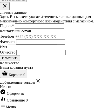
clear
Личные данные
Здесь Вы можете указать/изменить личные данные для
максимально комфортного взаимодействия с магазином.
Пароль
*
Контактный e-mail
Телефон
Фамилия
Имя
Отчество
Изменить
Количество
Ваша корзина пуста
shopping_basket
Корзина
0
clear
Добавленные товары
Итого:
check_circle
Оформить
equalizer
Сравнение
0
reorder
Меню