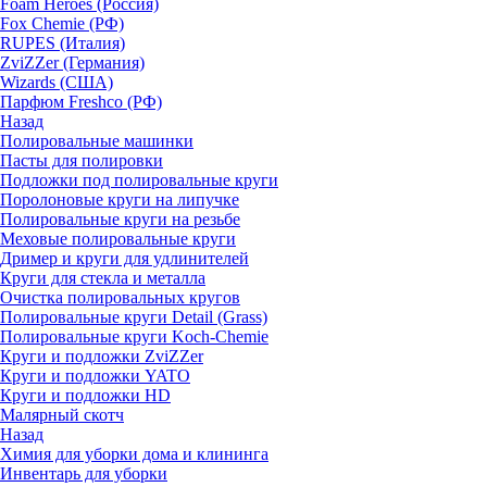
Foam Heroes (Россия)
Fox Chemie (РФ)
RUPES (Италия)
ZviZZer (Германия)
Wizards (США)
Парфюм Freshco (РФ)
Назад
Полировальные машинки
Пасты для полировки
Подложки под полировальные круги
Поролоновые круги на липучке
Полировальные круги на резьбе
Меховые полировальные круги
Дример и круги для удлинителей
Круги для стекла и металла
Очистка полировальных кругов
Полировальные круги Detail (Grass)
Полировальные круги Koch-Chemie
Круги и подложки ZviZZer
Круги и подложки YATO
Круги и подложки HD
Малярный скотч
Назад
Химия для уборки дома и клининга
Инвентарь для уборки