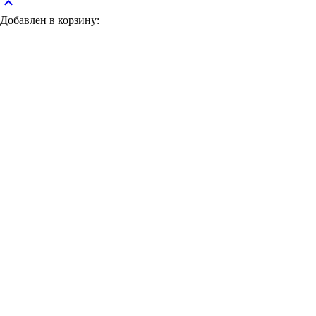
keyboard_arrow_up
Добавлен в корзину: