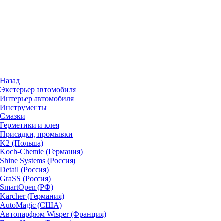
Назад
Экстерьер автомобиля
Интерьер автомобиля
Инструменты
Смазки
Герметики и клея
Присадки, промывки
K2 (Польша)
Koch-Chemie (Германия)
Shine Systems (Россия)
Detail (Россия)
GraSS (Россия)
SmartOpen (РФ)
Karcher (Германия)
AutoMagic (США)
Автопарфюм Wisper (Франция)