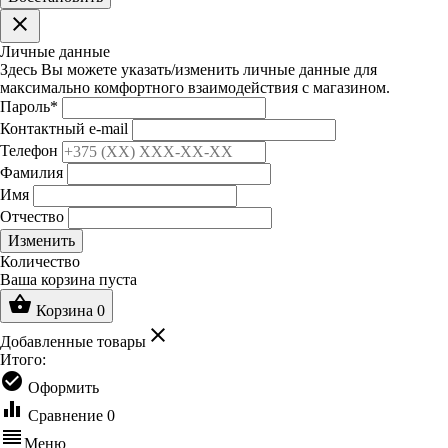
clear
Личные данные
Здесь Вы можете указать/изменить личные данные для
максимально комфортного взаимодействия с магазином.
Пароль
*
Контактный e-mail
Телефон
Фамилия
Имя
Отчество
Изменить
Количество
Ваша корзина пуста
shopping_basket
Корзина
0
clear
Добавленные товары
Итого:
check_circle
Оформить
equalizer
Сравнение
0
reorder
Меню