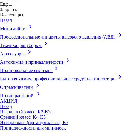
Еще...
Закрыть
Все товары
Назад
keyboard_arrow_right
Минимойки
keyboard_arrow_right
Профессиональные аппараты высокого давления (АВД)
keyboard_arrow_right
Техника для уборки
keyboard_arrow_right
Аксессуары
keyboard_arrow_right
Автохимия и принадлежности
keyboard_arrow_right
Полировальные системы
keyboard_arrow_right
Бытовая химия, профессиональные средства, инвентарь
keyboard_arrow_right
Опрыскиватели
keyboard_arrow_right
Полив растений
АКЦИЯ
Назад
Начальный класс, К2-К3
Средний класс, К4-К5
Экстракласс (премиум-класс), К7
Принадлежности для минимоек