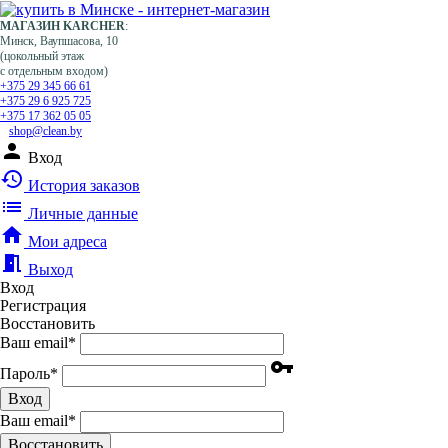
МАГАЗИН KARCHER
:
Минск, Ваупшасова, 10
(цокольный этаж
с отдельным входом)
+375 29 345 66 61
+375 29 6 925 725
+375 17 362 05 05
shop@clean.by
person
Вход
history
История заказов
list
Личные данные
home
Мои адреса
meeting_room
Выход
Вход
Регистрация
Восстановить
Ваш email
*
vpn_key
Пароль
*
Вход
Ваш email
*
Воcстановить