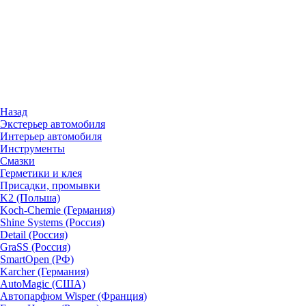
Назад
Экстерьер автомобиля
Интерьер автомобиля
Инструменты
Смазки
Герметики и клея
Присадки, промывки
K2 (Польша)
Koch-Chemie (Германия)
Shine Systems (Россия)
Detail (Россия)
GraSS (Россия)
SmartOpen (РФ)
Karcher (Германия)
AutoMagic (США)
Автопарфюм Wisper (Франция)