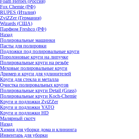
Foam Heroes (Россия)
Fox Chemie (РФ)
RUPES (Италия)
ZviZZer (Германия)
Wizards (США)
Парфюм Freshco (РФ)
Назад
Полировальные машинки
Пасты для полировки
Подложки под полировальные круги
Поролоновые круги на липучке
Полировальные круги на резьбе
Меховые полировальные круги
Дример и круги для удлинителей
Круги для стекла и металла
Очистка полировальных кругов
Полировальные круги Detail (Grass)
Полировальные круги Koch-Chemie
Круги и подложки ZviZZer
Круги и подложки YATO
Круги и подложки HD
Малярный скотч
Назад
Химия для уборки дома и клининга
Инвентарь для уборки