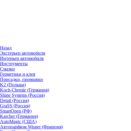
Назад
Экстерьер автомобиля
Интерьер автомобиля
Инструменты
Смазки
Герметики и клея
Присадки, промывки
K2 (Польша)
Koch-Chemie (Германия)
Shine Systems (Россия)
Detail (Россия)
GraSS (Россия)
SmartOpen (РФ)
Karcher (Германия)
AutoMagic (США)
Автопарфюм Wisper (Франция)