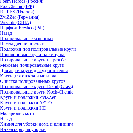
Foam Heroes (Россия)
Fox Chemie (РФ)
RUPES (Италия)
ZviZZer (Германия)
Wizards (США)
Парфюм Freshco (РФ)
Назад
Полировальные машинки
Пасты для полировки
Подложки под полировальные круги
Поролоновые круги на липучке
Полировальные круги на резьбе
Меховые полировальные круги
Дример и круги для удлинителей
Круги для стекла и металла
Очистка полировальных кругов
Полировальные круги Detail (Grass)
Полировальные круги Koch-Chemie
Круги и подложки ZviZZer
Круги и подложки YATO
Круги и подложки HD
Малярный скотч
Назад
Химия для уборки дома и клининга
Инвентарь для уборки