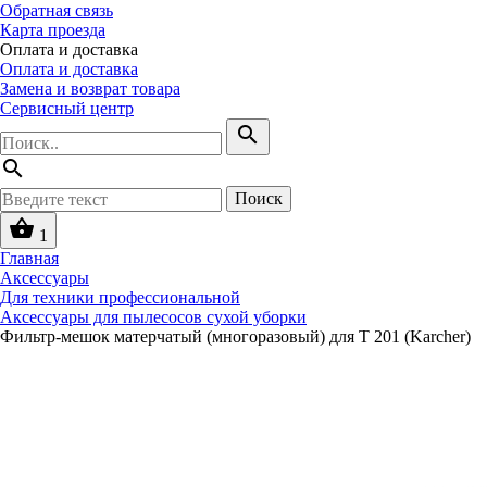
Обратная связь
Карта проезда
Оплата и доставка
Оплата и доставка
Замена и возврат товара
Сервисный центр
search
search
Поиск
shopping_basket
1
Главная
Аксессуары
Для техники профессиональной
Аксессуары для пылесосов сухой уборки
Фильтр-мешок матерчатый (многоразовый) для T 201 (Karcher)