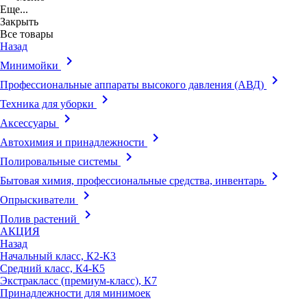
Еще...
Закрыть
Все товары
Назад
keyboard_arrow_right
Минимойки
keyboard_arrow_right
Профессиональные аппараты высокого давления (АВД)
keyboard_arrow_right
Техника для уборки
keyboard_arrow_right
Аксессуары
keyboard_arrow_right
Автохимия и принадлежности
keyboard_arrow_right
Полировальные системы
keyboard_arrow_right
Бытовая химия, профессиональные средства, инвентарь
keyboard_arrow_right
Опрыскиватели
keyboard_arrow_right
Полив растений
АКЦИЯ
Назад
Начальный класс, К2-К3
Средний класс, К4-К5
Экстракласс (премиум-класс), К7
Принадлежности для минимоек