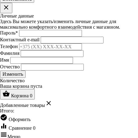
clear
Личные данные
Здесь Вы можете указать/изменить личные данные для
максимально комфортного взаимодействия с магазином.
Пароль
*
Контактный e-mail
Телефон
Фамилия
Имя
Отчество
Изменить
Количество
Ваша корзина пуста
shopping_basket
Корзина
0
clear
Добавленные товары
Итого:
check_circle
Оформить
equalizer
Сравнение
0
reorder
Меню