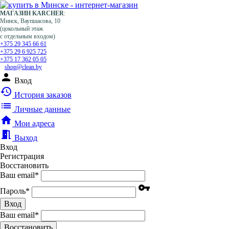
МАГАЗИН KARCHER
:
Минск, Ваупшасова, 10
(цокольный этаж
с отдельным входом)
+375 29 345 66 61
+375 29 6 925 725
+375 17 362 05 05
shop@clean.by
person
Вход
history
История заказов
list
Личные данные
home
Мои адреса
meeting_room
Выход
Вход
Регистрация
Восстановить
Ваш email
*
vpn_key
Пароль
*
Вход
Ваш email
*
Воcстановить