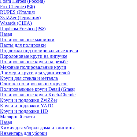
Foam Heroes (Россия)
Fox Chemie (РФ)
RUPES (Италия)
ZviZZer (Германия)
Wizards (США)
Парфюм Freshco (РФ)
Назад
Полировальные машинки
Пасты для полировки
Подложки под полировальные круги
Поролоновые круги на липучке
Полировальные круги на резьбе
Меховые полировальные круги
Дример и круги для удлинителей
Круги для стекла и металла
Очистка полировальных кругов
Полировальные круги Detail (Grass)
Полировальные круги Koch-Chemie
Круги и подложки ZviZZer
Круги и подложки YATO
Круги и подложки HD
Малярный скотч
Назад
Химия для уборки дома и клининга
Инвентарь для уборки