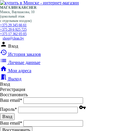
МАГАЗИН KARCHER
:
Минск, Ваупшасова, 10
(цокольный этаж
с отдельным входом)
+375 29 345 66 61
+375 29 6 925 725
+375 17 362 05 05
shop@clean.by
person
Вход
history
История заказов
list
Личные данные
home
Мои адреса
meeting_room
Выход
Вход
Регистрация
Восстановить
Ваш email
*
vpn_key
Пароль
*
Вход
Ваш email
*
Воcстановить