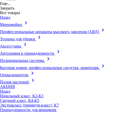
Еще...
Закрыть
Все товары
Назад
keyboard_arrow_right
Минимойки
keyboard_arrow_right
Профессиональные аппараты высокого давления (АВД)
keyboard_arrow_right
Техника для уборки
keyboard_arrow_right
Аксессуары
keyboard_arrow_right
Автохимия и принадлежности
keyboard_arrow_right
Полировальные системы
keyboard_arrow_right
Бытовая химия, профессиональные средства, инвентарь
keyboard_arrow_right
Опрыскиватели
keyboard_arrow_right
Полив растений
АКЦИЯ
Назад
Начальный класс, К2-К3
Средний класс, К4-К5
Экстракласс (премиум-класс), К7
Принадлежности для минимоек