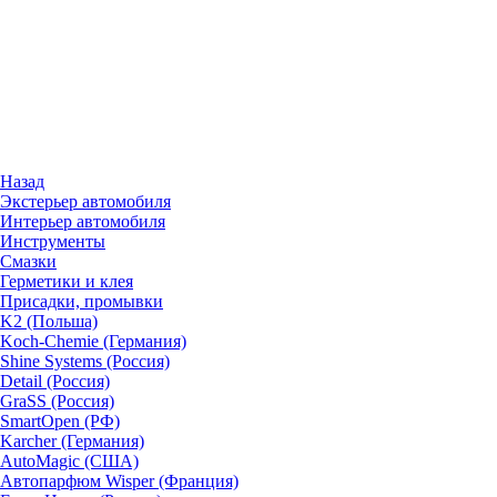
Назад
Экстерьер автомобиля
Интерьер автомобиля
Инструменты
Смазки
Герметики и клея
Присадки, промывки
K2 (Польша)
Koch-Chemie (Германия)
Shine Systems (Россия)
Detail (Россия)
GraSS (Россия)
SmartOpen (РФ)
Karcher (Германия)
AutoMagic (США)
Автопарфюм Wisper (Франция)