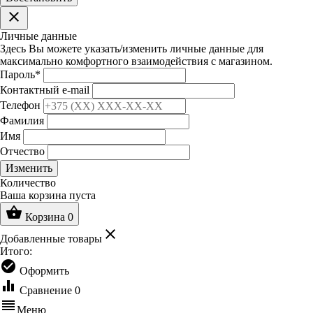
clear
Личные данные
Здесь Вы можете указать/изменить личные данные для
максимально комфортного взаимодействия с магазином.
Пароль
*
Контактный e-mail
Телефон
Фамилия
Имя
Отчество
Изменить
Количество
Ваша корзина пуста
shopping_basket
Корзина
0
clear
Добавленные товары
Итого:
check_circle
Оформить
equalizer
Сравнение
0
reorder
Меню