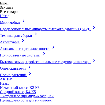
Еще...
Закрыть
Все товары
Назад
keyboard_arrow_right
Минимойки
keyboard_arrow_right
Профессиональные аппараты высокого давления (АВД)
keyboard_arrow_right
Техника для уборки
keyboard_arrow_right
Аксессуары
keyboard_arrow_right
Автохимия и принадлежности
keyboard_arrow_right
Полировальные системы
keyboard_arrow_right
Бытовая химия, профессиональные средства, инвентарь
keyboard_arrow_right
Опрыскиватели
keyboard_arrow_right
Полив растений
АКЦИЯ
Назад
Начальный класс, К2-К3
Средний класс, К4-К5
Экстракласс (премиум-класс), К7
Принадлежности для минимоек