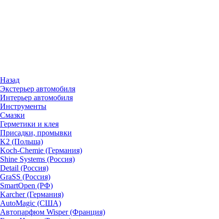
Назад
Экстерьер автомобиля
Интерьер автомобиля
Инструменты
Смазки
Герметики и клея
Присадки, промывки
K2 (Польша)
Koch-Chemie (Германия)
Shine Systems (Россия)
Detail (Россия)
GraSS (Россия)
SmartOpen (РФ)
Karcher (Германия)
AutoMagic (США)
Автопарфюм Wisper (Франция)