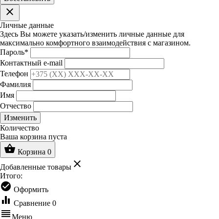
clear
Личные данные
Здесь Вы можете указать/изменить личные данные для
максимально комфортного взаимодействия с магазином.
Пароль
*
Контактный e-mail
Телефон
Фамилия
Имя
Отчество
Изменить
Количество
Ваша корзина пуста
shopping_basket
Корзина
0
clear
Добавленные товары
Итого:
check_circle
Оформить
equalizer
Сравнение
0
reorder
Меню