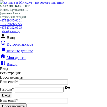
МАГАЗИН KARCHER
:
Минск, Ваупшасова, 10
(цокольный этаж
с отдельным входом)
+375 29 345 66 61
+375 29 6 925 725
+375 17 362 05 05
shop@clean.by
person
Вход
history
История заказов
list
Личные данные
home
Мои адреса
meeting_room
Выход
Вход
Регистрация
Восстановить
Ваш email
*
vpn_key
Пароль
*
Вход
Ваш email
*
Воcстановить