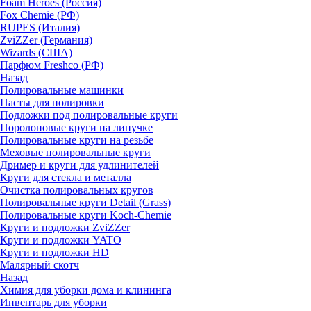
Foam Heroes (Россия)
Fox Chemie (РФ)
RUPES (Италия)
ZviZZer (Германия)
Wizards (США)
Парфюм Freshco (РФ)
Назад
Полировальные машинки
Пасты для полировки
Подложки под полировальные круги
Поролоновые круги на липучке
Полировальные круги на резьбе
Меховые полировальные круги
Дример и круги для удлинителей
Круги для стекла и металла
Очистка полировальных кругов
Полировальные круги Detail (Grass)
Полировальные круги Koch-Chemie
Круги и подложки ZviZZer
Круги и подложки YATO
Круги и подложки HD
Малярный скотч
Назад
Химия для уборки дома и клининга
Инвентарь для уборки