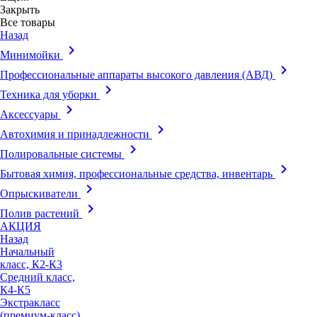
Закрыть
Все товары
Назад
keyboard_arrow_right
Минимойки
keyboard_arrow_right
Профессиональные аппараты высокого давления (АВД)
keyboard_arrow_right
Техника для уборки
keyboard_arrow_right
Аксессуары
keyboard_arrow_right
Автохимия и принадлежности
keyboard_arrow_right
Полировальные системы
keyboard_arrow_right
Бытовая химия, профессиональные средства, инвентарь
keyboard_arrow_right
Опрыскиватели
keyboard_arrow_right
Полив растений
АКЦИЯ
Назад
Начальный
класс, К2-К3
Средний класс,
К4-К5
Экстракласс
(премиум-класс),