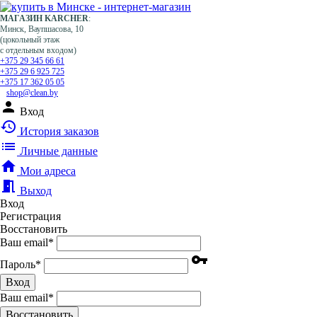
МАГАЗИН KARCHER
:
Минск, Ваупшасова, 10
(цокольный этаж
с отдельным входом)
+375 29 345 66 61
+375 29 6 925 725
+375 17 362 05 05
shop@clean.by
person
Вход
history
История заказов
list
Личные данные
home
Мои адреса
meeting_room
Выход
Вход
Регистрация
Восстановить
Ваш email
*
vpn_key
Пароль
*
Вход
Ваш email
*
Воcстановить