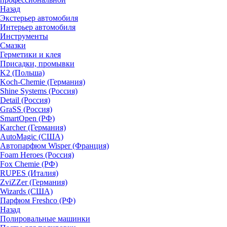
Назад
Экстерьер автомобиля
Интерьер автомобиля
Инструменты
Смазки
Герметики и клея
Присадки, промывки
K2 (Польша)
Koch-Chemie (Германия)
Shine Systems (Россия)
Detail (Россия)
GraSS (Россия)
SmartOpen (РФ)
Karcher (Германия)
AutoMagic (США)
Автопарфюм Wisper (Франция)
Foam Heroes (Россия)
Fox Chemie (РФ)
RUPES (Италия)
ZviZZer (Германия)
Wizards (США)
Парфюм Freshco (РФ)
Назад
Полировальные машинки