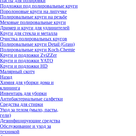
Пасты для полировки
Подложки под полировальные круги
Поролоновые круги на липучке
Полировальные круги на резьбе
Меховые полировальные круги
Дример и круги для удлинителей
Круги для стекла и металла
Очистка полировальных кругов
Полировальные круги Detail (Grass)
Полировальные круги Koch-Chemie
Круги и подложки ZviZZer
Круги и подложки YATO
Круги и подложки HD
Малярный скотч
Назад
Химия для уборки дома и
клининга
Инвентарь для уборки
Антибактериальные салфетки
Средства для стирки
Уход за телом (мыло, пасты,
гели)
Дезинфицирующие средства
Обслуживание и уход за
техникой