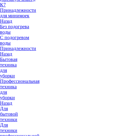
К7
Принадлежности
для минимоек
Назад
Без подогрева
воды
С подогревом
воды
Принадлежности
Назад
Бытовая
техника
для
уборки
Профессиональная
техника
для
уборки
Назад
Для
бытовой
техники
Для
техники
профессиональной