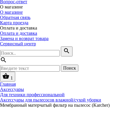
Вопрос-ответ
О магазине
О магазине
Обратная связь
Карта проезда
Оплата и доставка
Оплата и доставка
Замена и возврат товара
Сервисный центр
search
search
Поиск
shopping_basket
1
Главная
Аксессуары
Для техники профессиональной
Аксессуары для пылесосов влажной/сухой уборки
Мембранный матерчатый фильтр на пылесос (Karcher)