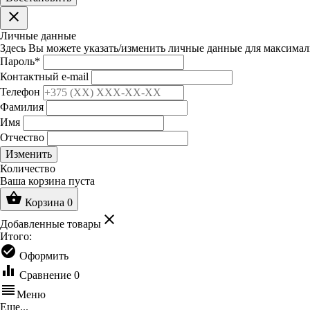
clear
Личные данные
Здесь Вы можете указать/изменить личные данные для максимал
Пароль
*
Контактный e-mail
Телефон
Фамилия
Имя
Отчество
Изменить
Количество
Ваша корзина пуста
shopping_basket
Корзина
0
clear
Добавленные товары
Итого:
check_circle
Оформить
equalizer
Сравнение
0
reorder
Меню
Еще...