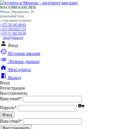
МАГАЗИН KARCHER
:
Минск, Ваупшасова, 10
(цокольный этаж
с отдельным входом)
+375 29 345 66 61
+375 29 6 925 725
+375 17 362 05 05
shop@clean.by
person
Вход
history
История заказов
list
Личные данные
home
Мои адреса
meeting_room
Выход
Вход
Регистрация
Восстановить
Ваш email
*
vpn_key
Пароль
*
Вход
Ваш email
*
Воcстановить