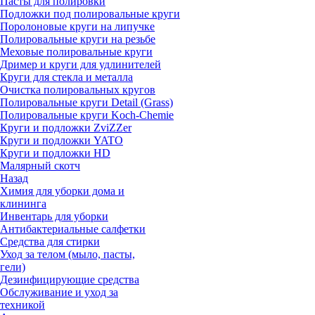
Пасты для полировки
Подложки под полировальные круги
Поролоновые круги на липучке
Полировальные круги на резьбе
Меховые полировальные круги
Дример и круги для удлинителей
Круги для стекла и металла
Очистка полировальных кругов
Полировальные круги Detail (Grass)
Полировальные круги Koch-Chemie
Круги и подложки ZviZZer
Круги и подложки YATO
Круги и подложки HD
Малярный скотч
Назад
Химия для уборки дома и
клининга
Инвентарь для уборки
Антибактериальные салфетки
Средства для стирки
Уход за телом (мыло, пасты,
гели)
Дезинфицирующие средства
Обслуживание и уход за
техникой