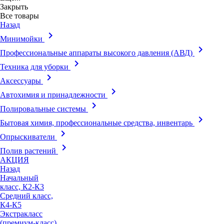
Закрыть
Все товары
Назад
keyboard_arrow_right
Минимойки
keyboard_arrow_right
Профессиональные аппараты высокого давления (АВД)
keyboard_arrow_right
Техника для уборки
keyboard_arrow_right
Аксессуары
keyboard_arrow_right
Автохимия и принадлежности
keyboard_arrow_right
Полировальные системы
keyboard_arrow_right
Бытовая химия, профессиональные средства, инвентарь
keyboard_arrow_right
Опрыскиватели
keyboard_arrow_right
Полив растений
АКЦИЯ
Назад
Начальный
класс, К2-К3
Средний класс,
К4-К5
Экстракласс
(премиум-класс),