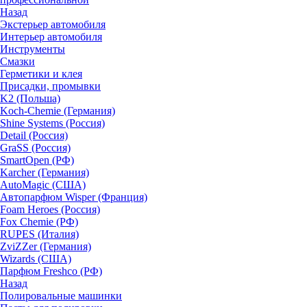
Назад
Экстерьер автомобиля
Интерьер автомобиля
Инструменты
Смазки
Герметики и клея
Присадки, промывки
K2 (Польша)
Koch-Chemie (Германия)
Shine Systems (Россия)
Detail (Россия)
GraSS (Россия)
SmartOpen (РФ)
Karcher (Германия)
AutoMagic (США)
Автопарфюм Wisper (Франция)
Foam Heroes (Россия)
Fox Chemie (РФ)
RUPES (Италия)
ZviZZer (Германия)
Wizards (США)
Парфюм Freshco (РФ)
Назад
Полировальные машинки