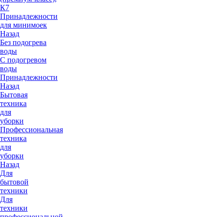
К7
Принадлежности
для минимоек
Назад
Без подогрева
воды
С подогревом
воды
Принадлежности
Назад
Бытовая
техника
для
уборки
Профессиональная
техника
для
уборки
Назад
Для
бытовой
техники
Для
техники
профессиональной