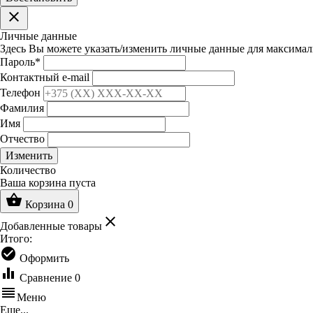
clear
Личные данные
Здесь Вы можете указать/изменить личные данные для максимал
Пароль
*
Контактный e-mail
Телефон
Фамилия
Имя
Отчество
Изменить
Количество
Ваша корзина пуста
shopping_basket
Корзина
0
clear
Добавленные товары
Итого:
check_circle
Оформить
equalizer
Сравнение
0
reorder
Меню
Еще...