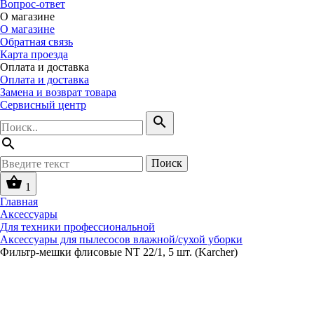
Вопрос-ответ
О магазине
О магазине
Обратная связь
Карта проезда
Оплата и доставка
Оплата и доставка
Замена и возврат товара
Сервисный центр
search
search
Поиск
shopping_basket
1
Главная
Аксессуары
Для техники профессиональной
Аксессуары для пылесосов влажной/сухой уборки
Фильтр-мешки флисовые NT 22/1, 5 шт. (Karcher)